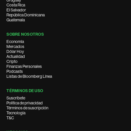
Uruguay
Costa Rica
El Salvador
República Dominicana
Guatemala
SOBRE NOSOTROS
Economía
Mercados
Dólar Hoy
Actualidad
Cripto
Finanzas Personales
Podcasts
Listas de Bloomberg Línea
TÉRMINOS DE USO
Suscríbete
Política de privacidad
Términos de suscripción
Tecnología
T&C