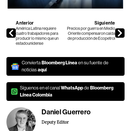
Anterior
Siguiente
América Latina requiere
Precios por guerra en Medio
cuatro trabajadores para
Oriente compensaron caída
producir lo mismo que un
de producción de Ecopetrol
estadounidense
Convierta
Bloomberg Línea
en su fuente de
noticias
aquí
Síguenos en el canal
WhatsApp
de
Bloomberg
Línea Colombia
Daniel Guerrero
Deputy Editor