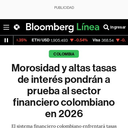
PUBLICIDAD
Ingresar
5%
ETH/USD
-0.54%
Visa
-0.28%
Mercad
1,905.493
368.54
COLOMBIA
Morosidad y altas tasas
de interés pondrán a
prueba al sector
financiero colombiano
en 2026
El sistema financiero colombiano enfrentará tasas