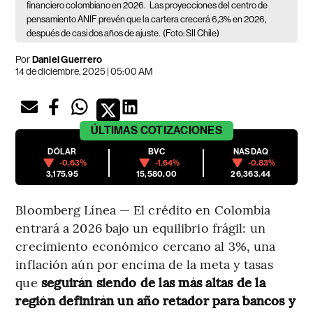
financiero colombiano en 2026.
Las proyecciones del centro de
pensamiento ANIF prevén que la cartera crecerá 6,3% en 2026,
después de casi dos años de ajuste.
(Foto: SII Chile)
Por
Daniel Guerrero
14 de diciembre, 2025 | 05:00 AM
ÚLTIMAS
COTIZACIONES
DÓLAR
BVC
NASDAQ
-0.63%
-1.64%
-0.83%
3,175.95
15,580.00
26,363.44
Bloomberg Línea — El crédito en Colombia
entrará a 2026 bajo un equilibrio frágil: un
crecimiento económico cercano al 3%, una
inflación aún por encima de la meta y tasas
que
seguirán siendo de las más altas de la
región definirán un año retador para bancos y