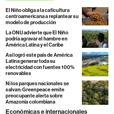
El Niño obliga a la caficultura
centroamericana a replantear su
modelo de producción
La ONU advierte que El Niño
podría agravar el hambre en
América Latina y el Caribe
Así logró este país de América
Latina generar toda su
electricidad con fuentes 100%
renovables
Ni los parques nacionales se
salvan: Greenpeace emite
preocupante alerta sobre
Amazonía colombiana
Económicas e internacionales