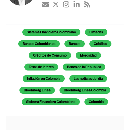
Temas de este artículo
Sistema Financiero Colombiano
Fintechs
Bancos Colombianos
Bancos
Créditos
Créditos de Consumo
Morosidad
Tasas de Interés
Banco de la República
Inflación en Colombia
Las noticias del día
Bloomberg Línea
Bloomberg Línea Colombia
Sistema Financiero Colombiano
Colombia