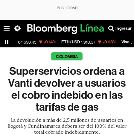
PUBLICIDAD
Ingresar
-0.14%
ETH/USD
-0.28%
Visa
64,693.45
1,910.37
368.54
COLOMBIA
Superservicios ordena a
Vanti devolver a usuarios
el cobro indebido en las
tarifas de gas
La devolución a más de 2,5 millones de usuarios en
Bogotá y Cundinamarca deberá ser del 100% del valor
total cobrado indebidamente.