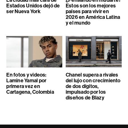
La ciudad más cara de
¿Pensando en mudarte?
Estados Unidos dejó de
Estos son los mejores
ser Nueva York
países para vivir en
2026 en América Latina
y el mundo
En fotos y videos:
Chanel supera a rivales
Lamine Yamal por
del lujo con crecimiento
primera vez en
de dos dígitos,
Cartagena, Colombia
impulsado por los
diseños de Blazy