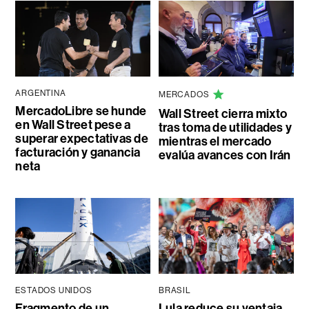
ARGENTINA
MERCADOS
MercadoLibre se hunde
Wall Street cierra mixto
en Wall Street pese a
tras toma de utilidades y
superar expectativas de
mientras el mercado
facturación y ganancia
evalúa avances con Irán
neta
ESTADOS UNIDOS
BRASIL
Fragmento de un
Lula reduce su ventaja