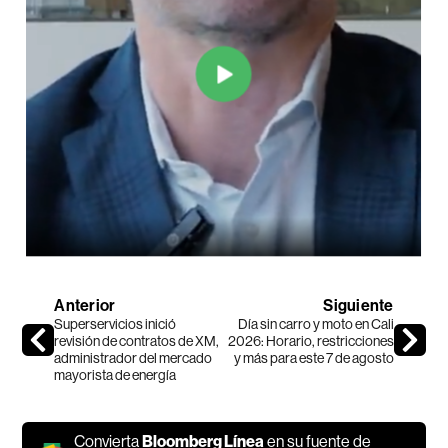
Anterior
Siguiente
Superservicios inició
Día sin carro y moto en Cali
revisión de contratos de XM,
2026: Horario, restricciones
administrador del mercado
y más para este 7 de agosto
mayorista de energía
Convierta
Bloomberg Línea
en su fuente de