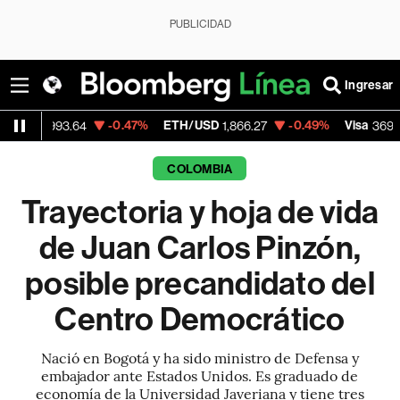
PUBLICIDAD
Ingresar
-0.47%
ETH/USD
-0.49%
Visa
+1.07
3.64
1,866.27
369.59
COLOMBIA
Trayectoria y hoja de vida
de Juan Carlos Pinzón,
posible precandidato del
Centro Democrático
Nació en Bogotá y ha sido ministro de Defensa y
embajador ante Estados Unidos. Es graduado de
economía de la Universidad Javeriana y tiene tres