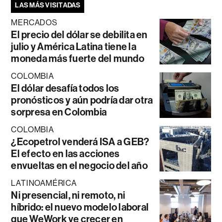
LAS MÁS VISITADAS
MERCADOS
El precio del dólar se debilita en
julio y América Latina tiene la
moneda más fuerte del mundo
COLOMBIA
El dólar desafía todos los
pronósticos y aún podría dar otra
sorpresa en Colombia
COLOMBIA
¿Ecopetrol venderá ISA a GEB?
El efecto en las acciones
envueltas en el negocio del año
LATINOAMÉRICA
Ni presencial, ni remoto, ni
híbrido: el nuevo modelo laboral
que WeWork ve crecer en