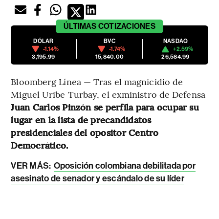
ÚLTIMAS
COTIZACIONES
DÓLAR
BVC
NASDAQ
-1.14%
-1.74%
+2.59%
3,195.99
15,840.00
26,584.99
Bloomberg Línea — Tras el magnicidio de
Miguel Uribe Turbay, el exministro de Defensa
Juan Carlos Pinzón se perfila para ocupar su
lugar en la lista de precandidatos
presidenciales del opositor Centro
Democrático.
VER MÁS:
Oposición colombiana debilitada por
asesinato de senador y escándalo de su líder