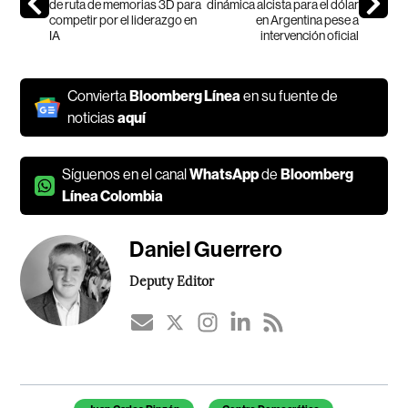
de ruta de memorias 3D para
dinámica alcista para el dólar
competir por el liderazgo en
en Argentina pese a
IA
intervención oficial
Convierta
Bloomberg Línea
en su fuente de
noticias
aquí
Síguenos en el canal
WhatsApp
de
Bloomberg
Línea Colombia
Daniel Guerrero
Deputy Editor
Temas de este artículo