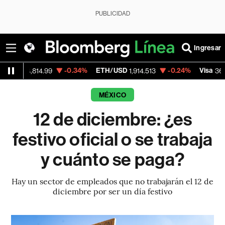
PUBLICIDAD
Ingresar
-0.34%
ETH/USD
-0.24%
Visa
-2
814.99
1,914.513
362.50
MÉXICO
12 de diciembre: ¿es
festivo oficial o se trabaja
y cuánto se paga?
Hay un sector de empleados que no trabajarán el 12 de
diciembre por ser un día festivo