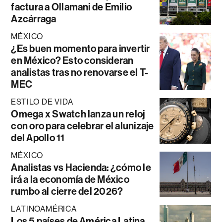
factura a Ollamani de Emilio
Azcárraga
MÉXICO
¿Es buen momento para invertir
en México? Esto consideran
analistas tras no renovarse el T-
MEC
ESTILO DE VIDA
Omega x Swatch lanza un reloj
con oro para celebrar el alunizaje
del Apollo 11
MÉXICO
Analistas vs Hacienda: ¿cómo le
irá a la economía de México
rumbo al cierre del 2026?
LATINOAMÉRICA
Los 5 países de América Latina