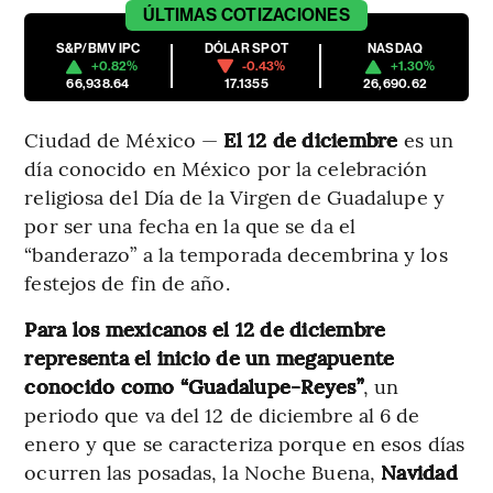
ÚLTIMAS
COTIZACIONES
S&P/BMV IPC
DÓLAR SPOT
NASDAQ
+0.82%
-0.43%
+1.30%
66,938.64
17.1355
26,690.62
Ciudad de México —
El 12 de diciembre
es un
día conocido en México por la celebración
religiosa del Día de la Virgen de Guadalupe y
por ser una fecha en la que se da el
“banderazo” a la temporada decembrina y los
festejos de fin de año.
Para los mexicanos el 12 de diciembre
representa el inicio de un megapuente
conocido como “Guadalupe-Reyes”
, un
periodo que va del 12 de diciembre al 6 de
enero y que se caracteriza porque en esos días
ocurren las posadas, la Noche Buena,
Navidad