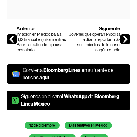
Anterior
Siguiente
Inflación en México baja a
Jóvenes que operan en bolsa
3,12% anual en julio mientras
a diario reportan más
Banxico extiende la pausa
sentimientos de fracaso,
monetaria
según estudio
Convierta
Bloomberg Línea
en su fuente de
noticias
aquí
Síguenos en el canal
WhatsApp
de
Bloomberg
Línea México
Temas de este artículo
12 de diciembre
Días festivos en México