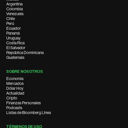
Argentina
Colombia
Venezuela
Chile
Perú
Ecuador
Panamá
Uruguay
Costa Rica
El Salvador
República Dominicana
Guatemala
SOBRE NOSOTROS
Economía
Mercados
Dólar Hoy
Actualidad
Cripto
Finanzas Personales
Podcasts
Listas de Bloomberg Línea
TÉRMINOS DE USO