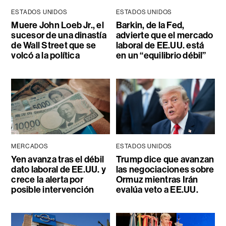
ESTADOS UNIDOS
ESTADOS UNIDOS
Muere John Loeb Jr., el
Barkin, de la Fed,
sucesor de una dinastía
advierte que el mercado
de Wall Street que se
laboral de EE.UU. está
volcó a la política
en un “equilibrio débil”
MERCADOS
ESTADOS UNIDOS
Yen avanza tras el débil
Trump dice que avanzan
dato laboral de EE.UU. y
las negociaciones sobre
crece la alerta por
Ormuz mientras Irán
posible intervención
evalúa veto a EE.UU.