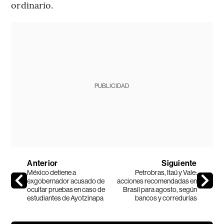
ordinario.
PUBLICIDAD
Anterior
Siguiente
México detiene a
Petrobras, Itaú y Vale:
exgobernador acusado de
acciones recomendadas en
ocultar pruebas en caso de
Brasil para agosto, según
estudiantes de Ayotzinapa
bancos y corredurías