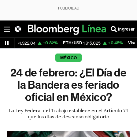
PUBLICIDAD
Ingresar
+0.82%
ETH/USD
+0.48%
Visa
,922.04
1,915.025
362.50
MÉXICO
24 de febrero: ¿El Día de
la Bandera es feriado
oficial en México?
La Ley Federal del Trabajo establece en el Artículo 74
que los días de descanso obligatorio