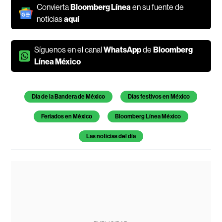
Convierta
Bloomberg Línea
en su fuente de
noticias
aquí
Síguenos en el canal
WhatsApp
de
Bloomberg
Línea México
Temas de este artículo
Día de la Bandera de México
Días festivos en México
Feriados en México
Bloomberg Línea México
Las noticias del día