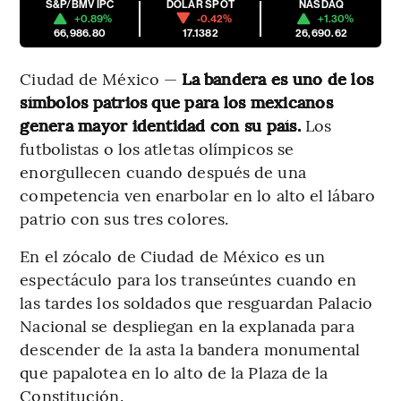
S&P/BMV IPC
DÓLAR SPOT
NASDAQ
+0.89%
-0.42%
+1.30%
66,986.80
17.1382
26,690.62
Ciudad de México —
La bandera es uno de los
símbolos patrios que para los mexicanos
genera mayor identidad con su país.
Los
futbolistas o los atletas olímpicos se
enorgullecen cuando después de una
competencia ven enarbolar en lo alto el lábaro
patrio con sus tres colores.
En el zócalo de Ciudad de México es un
espectáculo para los transeúntes cuando en
las tardes los soldados que resguardan Palacio
Nacional se despliegan en la explanada para
descender de la asta la bandera monumental
que papalotea en lo alto de la Plaza de la
Constitución.