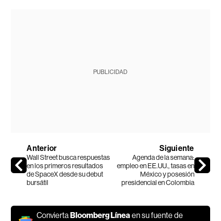
PUBLICIDAD
Anterior
Siguiente
Wall Street busca respuestas
Agenda de la semana:
en los primeros resultados
empleo en EE.UU., tasas en
de SpaceX desde su debut
México y posesión
bursátil
presidencial en Colombia
Convierta
Bloomberg Línea
en su fuente de