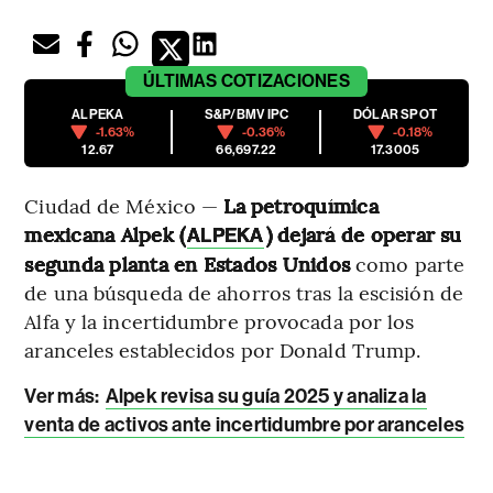
ÚLTIMAS
COTIZACIONES
ALPEKA
S&P/BMV IPC
DÓLAR SPOT
-1.63%
-0.36%
-0.18%
12.67
66,697.22
17.3005
Ciudad de México —
La petroquímica
mexicana Alpek (
) dejará de operar su
ALPEKA
segunda planta en Estados Unidos
como parte
de una búsqueda de ahorros tras la escisión de
Alfa y la incertidumbre provocada por los
aranceles establecidos por Donald Trump.
Ver más:
Alpek revisa su guía 2025 y analiza la
venta de activos ante incertidumbre por aranceles