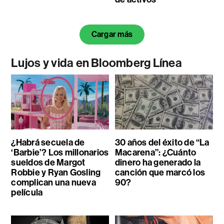
Cargar más
Lujos y vida en Bloomberg Línea
¿Habrá secuela de
30 años del éxito de “La
‘Barbie’? Los millonarios
Macarena”: ¿Cuánto
sueldos de Margot
dinero ha generado la
Robbie y Ryan Gosling
canción que marcó los
complican una nueva
90?
película