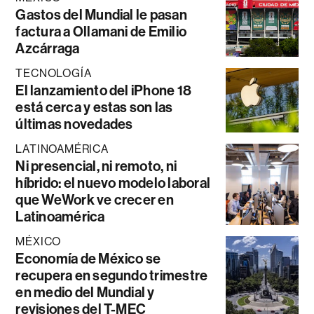
Gastos del Mundial le pasan
factura a Ollamani de Emilio
Azcárraga
TECNOLOGÍA
El lanzamiento del iPhone 18
está cerca y estas son las
últimas novedades
LATINOAMÉRICA
Ni presencial, ni remoto, ni
híbrido: el nuevo modelo laboral
que WeWork ve crecer en
Latinoamérica
MÉXICO
Economía de México se
recupera en segundo trimestre
en medio del Mundial y
revisiones del T-MEC