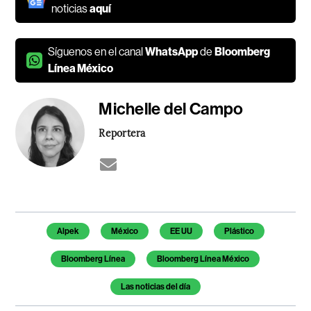
noticias
aquí
Síguenos en el canal
WhatsApp
de
Bloomberg
Línea México
Michelle del Campo
Reportera
Temas de este artículo
Alpek
México
EE UU
Plástico
Bloomberg Línea
Bloomberg Línea México
Las noticias del día