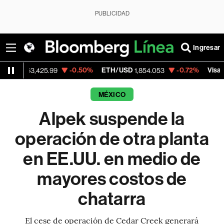
PUBLICIDAD
Ingresar
-0.50%
ETH/USD
-0.72%
Visa
3,425.99
1,854.053
365.67
MÉXICO
Alpek suspende la
operación de otra planta
en EE.UU. en medio de
mayores costos de
chatarra
El cese de operación de Cedar Creek generará