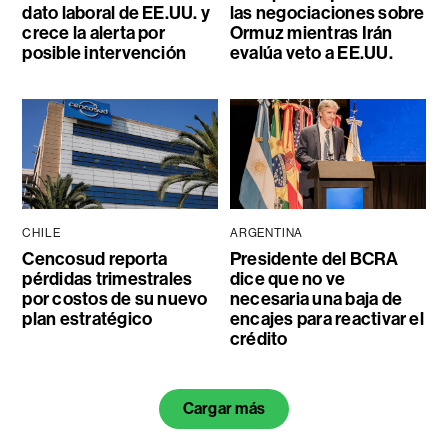
dato laboral de EE.UU. y
las negociaciones sobre
crece la alerta por
Ormuz mientras Irán
posible intervención
evalúa veto a EE.UU.
CHILE
ARGENTINA
Cencosud reporta
Presidente del BCRA
pérdidas trimestrales
dice que no ve
por costos de su nuevo
necesaria una baja de
plan estratégico
encajes para reactivar el
crédito
Cargar más