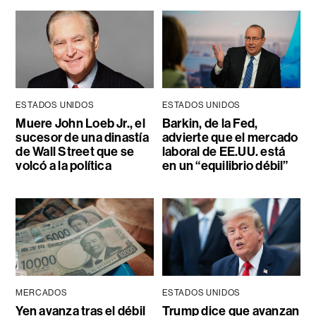
ESTADOS UNIDOS
ESTADOS UNIDOS
Muere John Loeb Jr., el
Barkin, de la Fed,
sucesor de una dinastía
advierte que el mercado
de Wall Street que se
laboral de EE.UU. está
volcó a la política
en un “equilibrio débil”
MERCADOS
ESTADOS UNIDOS
Yen avanza tras el débil
Trump dice que avanzan