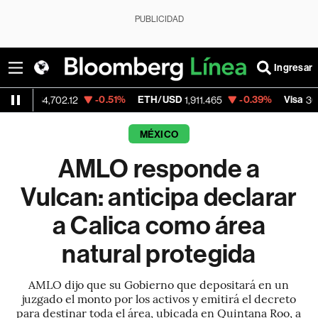
PUBLICIDAD
Ingresar
-0.51%
ETH/USD
-0.39%
Visa
-2
,702.12
1,911.465
362.50
MÉXICO
AMLO responde a
Vulcan: anticipa declarar
a Calica como área
natural protegida
AMLO dijo que su Gobierno que depositará en un
juzgado el monto por los activos y emitirá el decreto
para destinar toda el área, ubicada en Quintana Roo, a