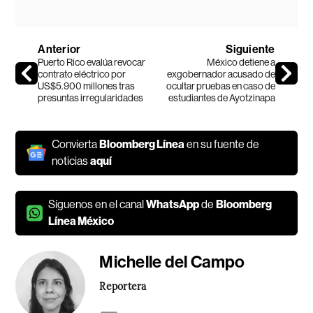
Anterior
Siguiente
Puerto Rico evalúa revocar
México detiene a
contrato eléctrico por
exgobernador acusado de
US$5.900 millones tras
ocultar pruebas en caso de
presuntas irregularidades
estudiantes de Ayotzinapa
Convierta
Bloomberg Línea
en su fuente de
noticias
aquí
Síguenos en el canal
WhatsApp
de
Bloomberg
Línea México
Michelle del Campo
Reportera