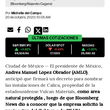
(Bloomberg/Alejandro Cegarra)
Por
Michelle del Campo
20 de octubre, 2023 | 10:05 AM
ÚLTIMAS
COTIZACIONES
S&P/BMV IPC
DÓLAR SPOT
NASDAQ
+0.82%
-0.43%
+1.30%
66,938.64
17.1355
26,690.62
Ciudad de México — El presidente de México,
Andrés Manuel López Obrador (AMLO)
,
anticipó que firmará un decreto para nombrar
las instalaciones de Calica, propiedad de la
estadounidense Vulcan Materials,
como área
natural protegida , luego de que Bloomberg
News dio a conocer que la empresa solicitó la