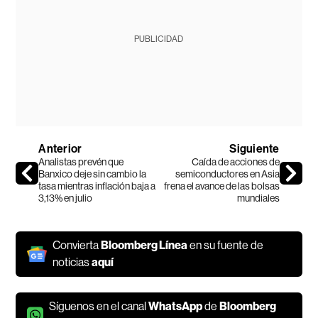
PUBLICIDAD
Anterior
Siguiente
Analistas prevén que
Caída de acciones de
Banxico deje sin cambio la
semiconductores en Asia
tasa mientras inflación baja a
frena el avance de las bolsas
3,13% en julio
mundiales
Convierta
Bloomberg Línea
en su fuente de
noticias
aquí
Síguenos en el canal
WhatsApp
de
Bloomberg