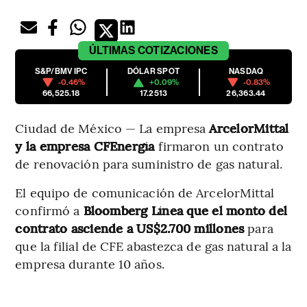
ÚLTIMAS
COTIZACIONES
S&P/BMV IPC
DÓLAR SPOT
NASDAQ
-0.46%
+0.09%
-0.83%
66,525.18
17.2513
26,363.44
Ciudad de México — La empresa
ArcelorMittal
y la empresa CFEnergía
firmaron un contrato
de renovación para suministro de gas natural.
El equipo de comunicación de ArcelorMittal
confirmó a
Bloomberg Línea que el monto del
contrato asciende a US$2.700 millones
para
que la filial de CFE abastezca de gas natural a la
empresa durante 10 años.