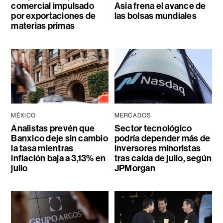
comercial impulsado
Asia frena el avance de
por exportaciones de
las bolsas mundiales
materias primas
MÉXICO
MERCADOS
Analistas prevén que
Sector tecnológico
Banxico deje sin cambio
podría depender más de
la tasa mientras
inversores minoristas
inflación baja a 3,13% en
tras caída de julio, según
julio
JPMorgan