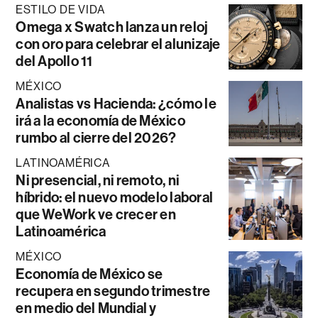
ESTILO DE VIDA
Omega x Swatch lanza un reloj
con oro para celebrar el alunizaje
del Apollo 11
MÉXICO
Analistas vs Hacienda: ¿cómo le
irá a la economía de México
rumbo al cierre del 2026?
LATINOAMÉRICA
Ni presencial, ni remoto, ni
híbrido: el nuevo modelo laboral
que WeWork ve crecer en
Latinoamérica
MÉXICO
Economía de México se
recupera en segundo trimestre
en medio del Mundial y