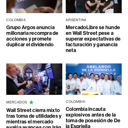
COLOMBIA
ARGENTINA
Grupo Argos anuncia
MercadoLibre se hunde
millonaria recompra de
en Wall Street pese a
acciones y promete
superar expectativas de
duplicar el dividendo
facturación y ganancia
neta
COLOMBIA
MERCADOS
Colombia incauta
Wall Street cierra mixto
explosivos antes de la
tras toma de utilidades y
toma de posesión de De
mientras el mercado
la Espriella
evalúa avances con Irán