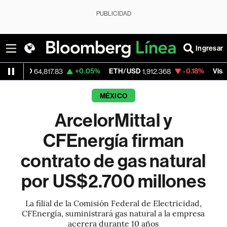
PUBLICIDAD
Ingresar
+0.05%
ETH/USD
-0.18%
Visa
64,817.83
1,912.368
368.54
MÉXICO
ArcelorMittal y
CFEnergía firman
contrato de gas natural
por US$2.700 millones
La filial de la Comisión Federal de Electricidad,
CFEnergía, suministrará gas natural a la empresa
acerera durante 10 años