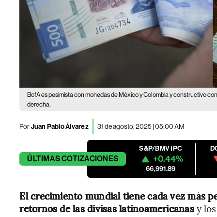
BofA es pesimista con monedas de México y Colombia y constructivo con l
derecha.
Por
Juan Pablo Álvarez
31 de agosto, 2025 | 05:00 AM
S&P/BMV IPC
D
+0.44%
ÚLTIMAS
COTIZACIONES
66,991.89
El crecimiento mundial tiene cada vez más pes
retornos de las divisas latinoamericanas
y los