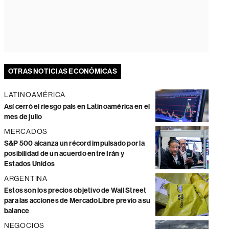
OTRAS NOTICIAS ECONÓMICAS
LATINOAMÉRICA
Así cerró el riesgo país en Latinoamérica en el
mes de julio
MERCADOS
S&P 500 alcanza un récord impulsado por la
posibilidad de un acuerdo entre Irán y
Estados Unidos
ARGENTINA
Estos son los precios objetivo de Wall Street
para las acciones de MercadoLibre previo a su
balance
NEGOCIOS