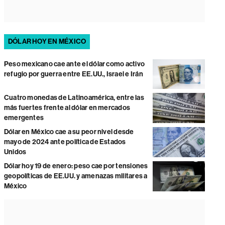
DÓLAR HOY EN MÉXICO
Peso mexicano cae ante el dólar como activo
refugio por guerra entre EE.UU., Israel e Irán
Cuatro monedas de Latinoamérica, entre las
más fuertes frente al dólar en mercados
emergentes
Dólar en México cae a su peor nivel desde
mayo de 2024 ante política de Estados
Unidos
Dólar hoy 19 de enero: peso cae por tensiones
geopolíticas de EE.UU. y amenazas militares a
México