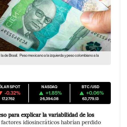
a de Brasil.
Peso mexicano a la izquierda y peso colombiano a la
ÓLAR SPOT
NASDAQ
BTC/USD
-0.32%
+1.85%
+0.06%
17.2762
26,394.08
63,779.13
o para explicar la variabilidad de los
 factores idiosincráticos habrían perdido