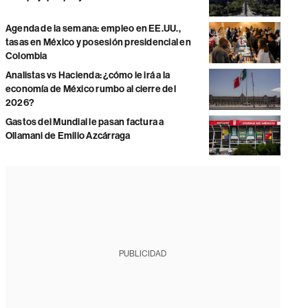
Agenda de la semana: empleo en EE.UU.,
tasas en México y posesión presidencial en
Colombia
Analistas vs Hacienda: ¿cómo le irá a la
economía de México rumbo al cierre del
2026?
Gastos del Mundial le pasan factura a
Ollamani de Emilio Azcárraga
PUBLICIDAD