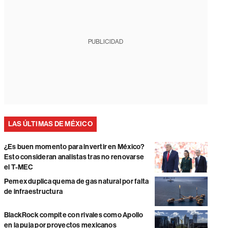
PUBLICIDAD
LAS ÚLTIMAS DE MÉXICO
¿Es buen momento para invertir en México?
Esto consideran analistas tras no renovarse
el T-MEC
Pemex duplica quema de gas natural por falta
de infraestructura
BlackRock compite con rivales como Apollo
en la puja por proyectos mexicanos