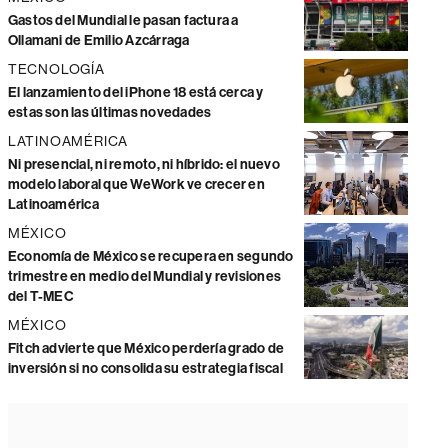
Gastos del Mundial le pasan factura a
Ollamani de Emilio Azcárraga
TECNOLOGÍA
El lanzamiento del iPhone 18 está cerca y
estas son las últimas novedades
LATINOAMÉRICA
Ni presencial, ni remoto, ni híbrido: el nuevo
modelo laboral que WeWork ve crecer en
Latinoamérica
MÉXICO
Economía de México se recupera en segundo
trimestre en medio del Mundial y revisiones
del T-MEC
MÉXICO
Fitch advierte que México perdería grado de
inversión si no consolida su estrategia fiscal