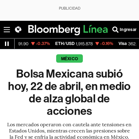
PUBLICIDAD
Ingresar
-0.37%
ETH/USD
-0.16%
Visa
-2.15%
.90
1,915.878
362.50
MÉXICO
Bolsa Mexicana subió
hoy, 22 de abril, en medio
de alza global de
acciones
Los mercados operaron con cautela ante tensiones en
Estados Unidos, mientras crecen las presiones sobre
la Fed y se enfría la actividad económica en México.