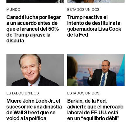
MUNDO
ESTADOS UNIDOS
Canadá lucha por llegar
Trump reactiva el
a un acuerdo antes de
intento de destituir a la
que el arancel del 50%
gobernadora Lisa Cook
de Trump agrave la
de la Fed
disputa
ESTADOS UNIDOS
ESTADOS UNIDOS
Muere John Loeb Jr., el
Barkin, de la Fed,
sucesor de una dinastía
advierte que el mercado
de Wall Street que se
laboral de EE.UU. está
volcó a la política
en un “equilibrio débil”