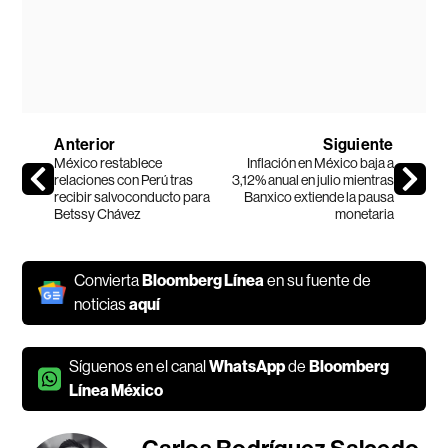
Anterior
Siguiente
México restablece
Inflación en México baja a
relaciones con Perú tras
3,12% anual en julio mientras
recibir salvoconducto para
Banxico extiende la pausa
Betssy Chávez
monetaria
Convierta
Bloomberg Línea
en su fuente de
noticias
aquí
Síguenos en el canal
WhatsApp
de
Bloomberg
Línea México