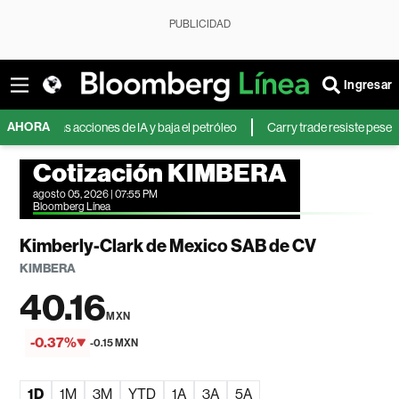
PUBLICIDAD
Ingresar
AHORA
e las acciones de IA y baja el petróleo
Carry trade resiste pese a la pérd
Cotización KIMBERA
agosto 05, 2026 | 07:55 PM
Bloomberg Línea
Kimberly-Clark de Mexico SAB de CV
KIMBERA
40.16
MXN
-0.37%
-0.15 MXN
1D
1M
3M
YTD
1A
3A
5A