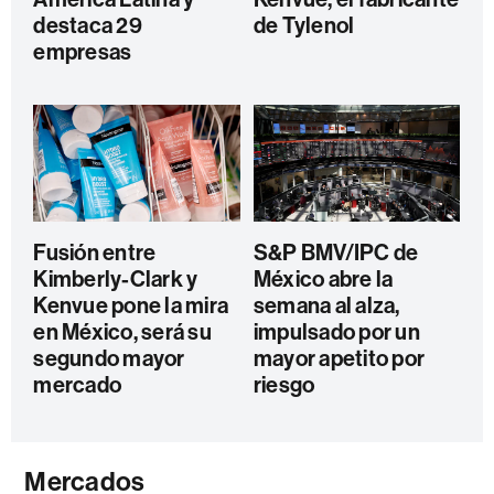
destaca 29
de Tylenol
empresas
Fusión entre
S&P BMV/IPC de
Kimberly-Clark y
México abre la
Kenvue pone la mira
semana al alza,
en México, será su
impulsado por un
segundo mayor
mayor apetito por
mercado
riesgo
Mercados