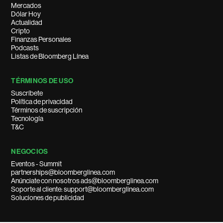
Mercados
Dólar Hoy
Actualidad
Cripto
Finanzas Personales
Podcasts
Listas de Bloomberg Línea
TÉRMINOS DE USO
Suscríbete
Política de privacidad
Términos de suscripción
Tecnología
T&C
NEGOCIOS
Eventos - Summit
partnerships@bloomberglinea.com
Anúnciate con nosotros ads@bloomberglinea.com
Soporte al cliente: support@bloomberglinea.com
Soluciones de publicidad