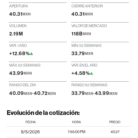
APERTURA
CIERRE ANTERIOR
40.31
40.31
MXN
MXN
VOLUMEN
VALOR DE MERCADO
2.19M
118B
MXN
VAR. 1 AÑO
MÍN. 52 SEMANAS
+12.68%
33.79
MXN
MÁX. 52 SEMANAS
VAR. EN EL AÑO
43.99
+4.58%
MXN
RANGO DEL DÍA
RANGO 52 SEMANAS
40.09
-
40.72
33.79
-
43.99
MXN
MXN
MXN
MXN
Evolución de la cotización:
FECHA
HORA
PRECIO
8/5/2026
7:55:00 PM
40.27