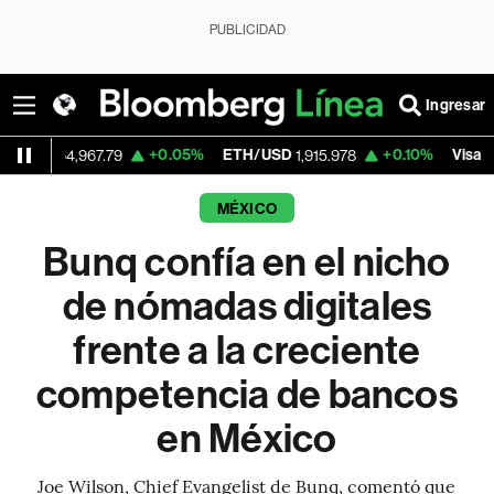
PUBLICIDAD
Ingresar
+0.05%
ETH/USD
+0.10%
Visa
-
967.79
1,915.978
362.50
MÉXICO
Bunq confía en el nicho
de nómadas digitales
frente a la creciente
competencia de bancos
en México
Joe Wilson, Chief Evangelist de Bunq, comentó que