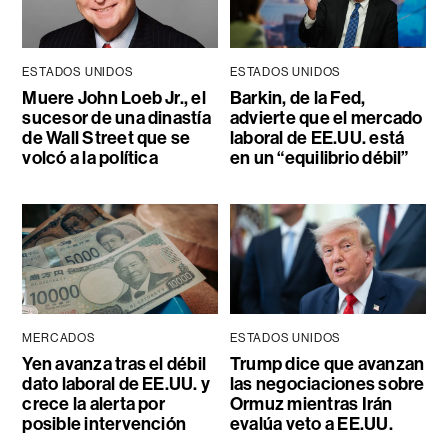
ESTADOS UNIDOS
ESTADOS UNIDOS
Muere John Loeb Jr., el
Barkin, de la Fed,
sucesor de una dinastía
advierte que el mercado
de Wall Street que se
laboral de EE.UU. está
volcó a la política
en un “equilibrio débil”
MERCADOS
ESTADOS UNIDOS
Yen avanza tras el débil
Trump dice que avanzan
dato laboral de EE.UU. y
las negociaciones sobre
crece la alerta por
Ormuz mientras Irán
posible intervención
evalúa veto a EE.UU.