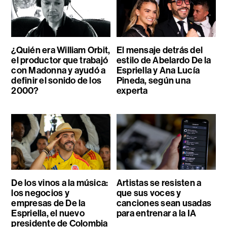
¿Quién era William Orbit,
El mensaje detrás del
el productor que trabajó
estilo de Abelardo De la
con Madonna y ayudó a
Espriella y Ana Lucía
definir el sonido de los
Pineda, según una
2000?
experta
De los vinos a la música:
Artistas se resisten a
los negocios y
que sus voces y
empresas de De la
canciones sean usadas
Espriella, el nuevo
para entrenar a la IA
presidente de Colombia