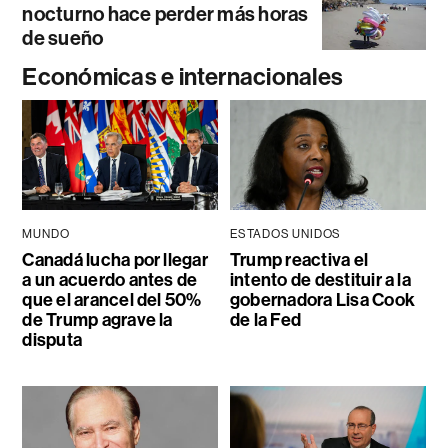
nocturno hace perder más horas
de sueño
Económicas e internacionales
MUNDO
ESTADOS UNIDOS
Canadá lucha por llegar
Trump reactiva el
a un acuerdo antes de
intento de destituir a la
que el arancel del 50%
gobernadora Lisa Cook
de Trump agrave la
de la Fed
disputa