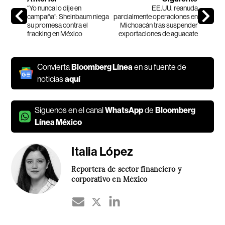
“Yo nunca lo dije en
EE.UU. reanuda
campaña”: Sheinbaum niega
parcialmente operaciones en
su promesa contra el
Michoacán tras suspender
fracking en México
exportaciones de aguacate
Convierta
Bloomberg Línea
en su fuente de
noticias
aquí
Síguenos en el canal
WhatsApp
de
Bloomberg
Línea México
Italia López
Reportera de sector financiero y
corporativo en México