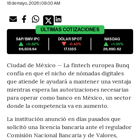
18 de mayo, 2026 | 08:00 AM
ÚLTIMAS
COTIZACIONES
S&P/BMV IPC
DÓLAR SPOT
NASDAQ
+0.82%
-0.43%
+1.30%
66,938.64
17.1355
26,690.62
Ciudad de México — La fintech europea Bunq
confía en que el nicho de nómadas digitales
que atiende le ayudará a mantener una ventaja
mientras espera las autorizaciones necesarias
para operar como banco en México, un sector
donde la competencia va en aumento.
La institución anunció en días pasados que
solicitó una licencia bancaria ante el regulador
Comisión Nacional Bancaria y de Valores,