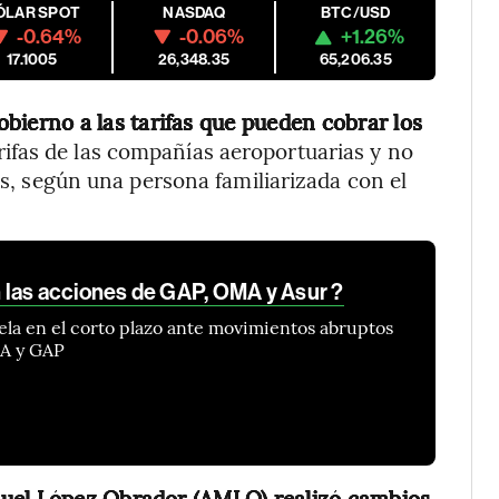
ÓLAR SPOT
NASDAQ
BTC/USD
-0.64%
-0.06%
+1.26%
17.1005
26,348.35
65,206.35
obierno a las tarifas que pueden cobrar los
arifas de las compañías aeroportuarias y no
eas, según una persona familiarizada con el
las acciones de GAP, OMA y Asur ?
la en el corto plazo ante movimientos abruptos
MA y GAP
nuel López Obrador (AMLO) realizó cambios