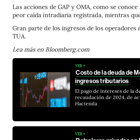
Las acciones de GAP y OMA, como se conoce a
peor caída intradiaria registrada, mientras qu
Gran parte de los ingresos de los operadores 
TUA.
Lea más en Bloomberg.com
VER +
Costo de la deuda de M
ingresos tributarios
El pago de intereses de la 
recaudación de 2024, de ac
Hacienda
VER +