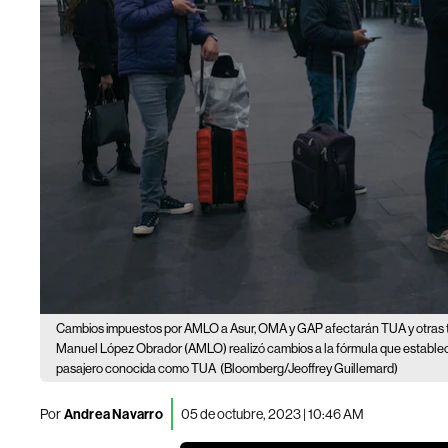
Cambios impuestos por AMLO a Asur, OMA y GAP afectarán TUA y otras t
Manuel López Obrador (AMLO) realizó cambios a la fórmula que establece lí
pasajero conocida como TUA
(Bloomberg/Jeoffrey Guillemard)
Por
Andrea Navarro
05 de octubre, 2023 | 10:46 AM