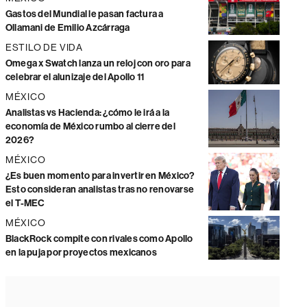
Gastos del Mundial le pasan factura a
Ollamani de Emilio Azcárraga
ESTILO DE VIDA
Omega x Swatch lanza un reloj con oro para
celebrar el alunizaje del Apollo 11
MÉXICO
Analistas vs Hacienda: ¿cómo le irá a la
economía de México rumbo al cierre del
2026?
MÉXICO
¿Es buen momento para invertir en México?
Esto consideran analistas tras no renovarse
el T-MEC
MÉXICO
BlackRock compite con rivales como Apollo
en la puja por proyectos mexicanos