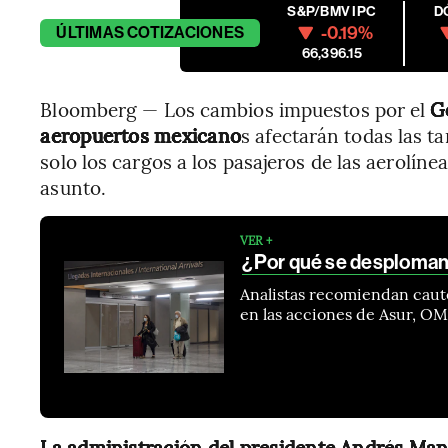
S&P/BMV IPC
D
-0.19%
ÚLTIMAS
COTIZACIONES
66,396.15
Bloomberg — Los cambios impuestos por el
G
aeropuertos mexicano
s afectarán todas las t
solo los cargos a los pasajeros de las aerolín
asunto.
VER +
¿Por qué se desploman 
Analistas recomiendan caute
en las acciones de Asur, O
La administración del presidente Andrés Ma