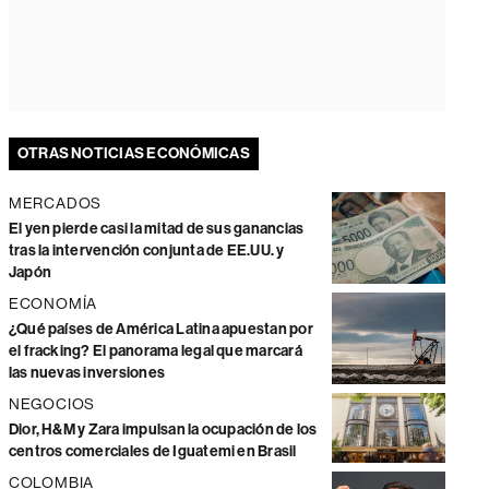
OTRAS NOTICIAS ECONÓMICAS
MERCADOS
El yen pierde casi la mitad de sus ganancias
tras la intervención conjunta de EE.UU. y
Japón
ECONOMÍA
¿Qué países de América Latina apuestan por
el fracking? El panorama legal que marcará
las nuevas inversiones
NEGOCIOS
Dior, H&M y Zara impulsan la ocupación de los
centros comerciales de Iguatemi en Brasil
COLOMBIA