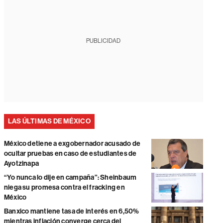
PUBLICIDAD
LAS ÚLTIMAS DE MÉXICO
México detiene a exgobernador acusado de
ocultar pruebas en caso de estudiantes de
Ayotzinapa
“Yo nunca lo dije en campaña”: Sheinbaum
niega su promesa contra el fracking en
México
Banxico mantiene tasa de interés en 6,50%
mientras inflación converge cerca del