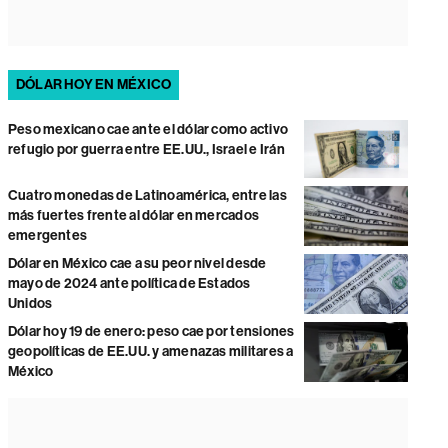
DÓLAR HOY EN MÉXICO
Peso mexicano cae ante el dólar como activo
refugio por guerra entre EE.UU., Israel e Irán
Cuatro monedas de Latinoamérica, entre las
más fuertes frente al dólar en mercados
emergentes
Dólar en México cae a su peor nivel desde
mayo de 2024 ante política de Estados
Unidos
Dólar hoy 19 de enero: peso cae por tensiones
geopolíticas de EE.UU. y amenazas militares a
México