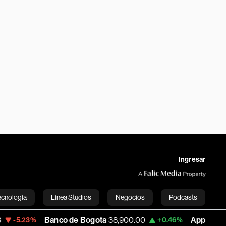
Ingresar
ecnología
Línea Studios
Negocios
Podcasts
Banco de Bogota
38,900.00
Apple
312.53
3%
+0.46%
+0
English