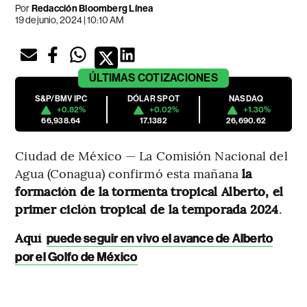
Por
Redacción Bloomberg Línea
19 de junio, 2024 | 10:10 AM
ÚLTIMAS
COTIZACIONES
S&P/BMV IPC
DÓLAR SPOT
NASDAQ
+0.82%
+0.02%
+1.30%
66,938.64
17.1382
26,690.62
Ciudad de México — La Comisión Nacional del
Agua (Conagua) confirmó esta mañana
la
formación de la tormenta tropical Alberto, el
primer ciclón tropical de la temporada 2024
.
Aquí
puede seguir en vivo el avance de Alberto
por el Golfo de México