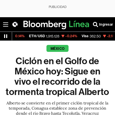
PUBLICIDAD
Ingresar
.14%
ETH/USD
-0.24%
Visa
-2.15%
Mercad
1,915.128
362.50
MÉXICO
Ciclón en el Golfo de
México hoy: Sigue en
vivo el recorrido de la
tormenta tropical Alberto
Alberto se convierte en el primer ciclón tropical de la
temporada, Conagua establece zona de prevención
desde el río Bravo hasta Tecolutla, Veracruz