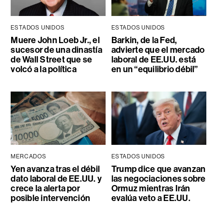
ESTADOS UNIDOS
ESTADOS UNIDOS
Muere John Loeb Jr., el
Barkin, de la Fed,
sucesor de una dinastía
advierte que el mercado
de Wall Street que se
laboral de EE.UU. está
volcó a la política
en un “equilibrio débil”
MERCADOS
ESTADOS UNIDOS
Yen avanza tras el débil
Trump dice que avanzan
dato laboral de EE.UU. y
las negociaciones sobre
crece la alerta por
Ormuz mientras Irán
posible intervención
evalúa veto a EE.UU.