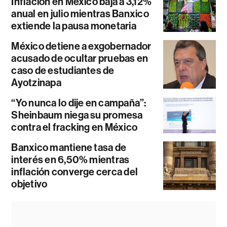
Inflación en México baja a 3,12%
anual en julio mientras Banxico
extiende la pausa monetaria
México detiene a exgobernador
acusado de ocultar pruebas en
caso de estudiantes de
Ayotzinapa
“Yo nunca lo dije en campaña”:
Sheinbaum niega su promesa
contra el fracking en México
Banxico mantiene tasa de
interés en 6,50% mientras
inflación converge cerca del
objetivo