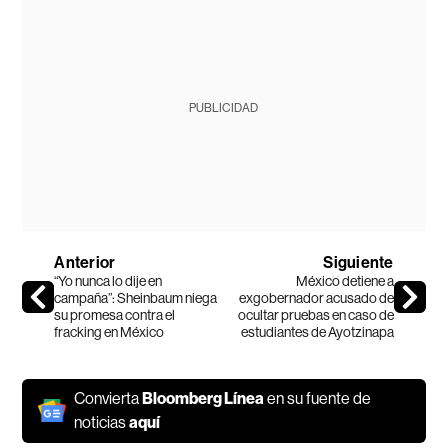
PUBLICIDAD
Anterior
Siguiente
“Yo nunca lo dije en
México detiene a
campaña”: Sheinbaum niega
exgobernador acusado de
su promesa contra el
ocultar pruebas en caso de
fracking en México
estudiantes de Ayotzinapa
Convierta
Bloomberg Línea
en su fuente de
noticias
aquí