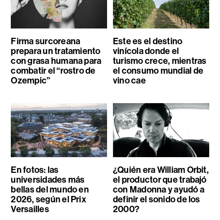
Firma surcoreana
Este es el destino
prepara un tratamiento
vinícola donde el
con grasa humana para
turismo crece, mientras
combatir el “rostro de
el consumo mundial de
Ozempic”
vino cae
En fotos: las
¿Quién era William Orbit,
universidades más
el productor que trabajó
bellas del mundo en
con Madonna y ayudó a
2026, según el Prix
definir el sonido de los
Versailles
2000?