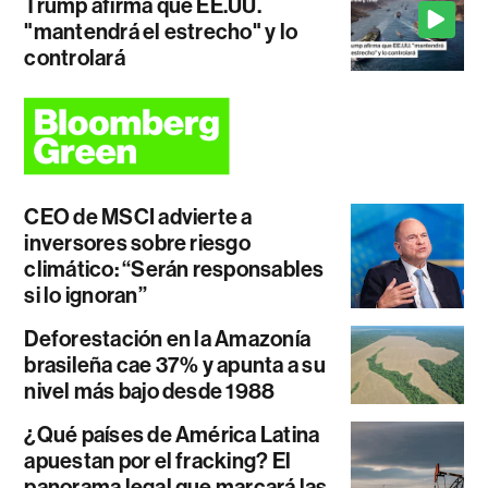
Trump afirma que EE.UU.
"mantendrá el estrecho" y lo
controlará
CEO de MSCI advierte a
inversores sobre riesgo
climático: “Serán responsables
si lo ignoran”
Deforestación en la Amazonía
brasileña cae 37% y apunta a su
nivel más bajo desde 1988
¿Qué países de América Latina
apuestan por el fracking? El
panorama legal que marcará las