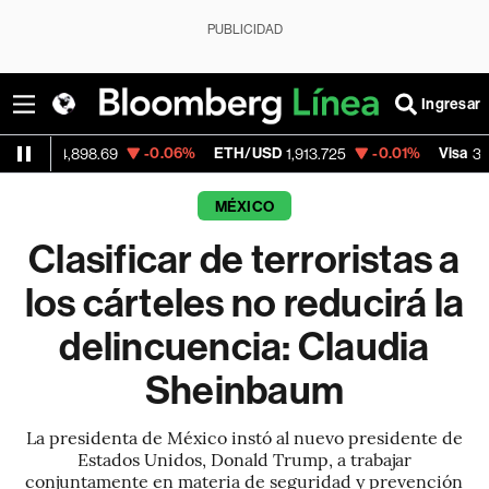
PUBLICIDAD
Ingresar
-0.06%
ETH/USD
-0.01%
Visa
-
,898.69
1,913.725
362.50
MÉXICO
Clasificar de terroristas a
los cárteles no reducirá la
delincuencia: Claudia
Sheinbaum
La presidenta de México instó al nuevo presidente de
Estados Unidos, Donald Trump, a trabajar
conjuntamente en materia de seguridad y prevención