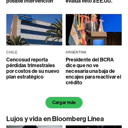
posible intervención
evalúa veto a EE.UU.
CHILE
ARGENTINA
Cencosud reporta
Presidente del BCRA
pérdidas trimestrales
dice que no ve
por costos de su nuevo
necesaria una baja de
plan estratégico
encajes para reactivar el
crédito
Cargar más
Lujos y vida en Bloomberg Línea