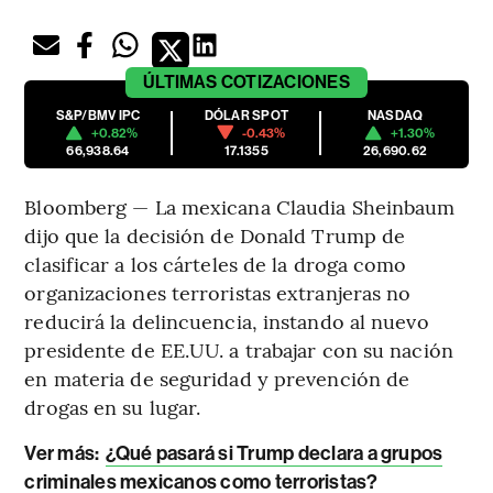
ÚLTIMAS
COTIZACIONES
S&P/BMV IPC
DÓLAR SPOT
NASDAQ
+0.82%
-0.43%
+1.30%
66,938.64
17.1355
26,690.62
Bloomberg — La mexicana Claudia Sheinbaum
dijo que la decisión de Donald Trump de
clasificar a los cárteles de la droga como
organizaciones terroristas extranjeras no
reducirá la delincuencia, instando al nuevo
presidente de EE.UU. a trabajar con su nación
en materia de seguridad y prevención de
drogas en su lugar.
Ver más:
¿Qué pasará si Trump declara a grupos
criminales mexicanos como terroristas?