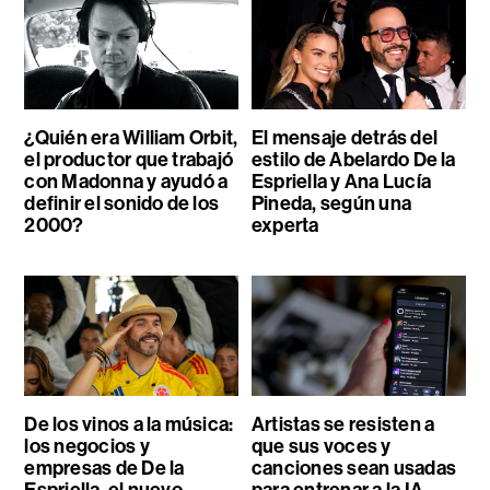
¿Quién era William Orbit,
El mensaje detrás del
el productor que trabajó
estilo de Abelardo De la
con Madonna y ayudó a
Espriella y Ana Lucía
definir el sonido de los
Pineda, según una
2000?
experta
De los vinos a la música:
Artistas se resisten a
los negocios y
que sus voces y
empresas de De la
canciones sean usadas