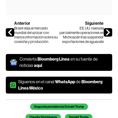
Anterior
Siguiente
Brasil deja al mercado
EE.UU. reanuda
mundial del azúcar con
parcialmente operaciones en
menos información sobre su
Michoacán tras suspender
cosecha y producción
exportaciones de aguacate
Convierta
Bloomberg Línea
en su fuente de
noticias
aquí
Síguenos en el canal
WhatsApp
de
Bloomberg
Línea México
Temas de este artículo
Segunda presidencia Donald Trump
Claudia Sheinbaum
Donald Trump