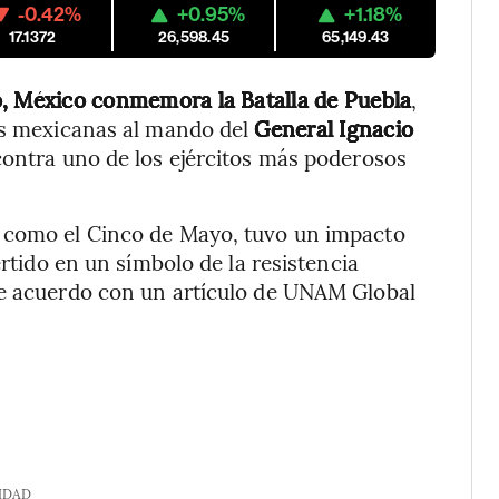
-0.42%
+0.95%
+1.18%
17.1372
26,598.45
65,149.43
o, México conmemora la Batalla de Puebla
,
zas mexicanas al mando del
General Ignacio
contra uno de los ejércitos más poderosos
e como el Cinco de Mayo, tuvo un impacto
ertido en un símbolo de la resistencia
de acuerdo con un artículo de UNAM Global
IDAD