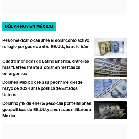
DÓLAR HOY EN MÉXICO
Peso mexicano cae ante el dólar como activo
refugio por guerra entre EE.UU., Israel e Irán
Cuatro monedas de Latinoamérica, entre las
más fuertes frente al dólar en mercados
emergentes
Dólar en México cae a su peor nivel desde
mayo de 2024 ante política de Estados
Unidos
Dólar hoy 19 de enero: peso cae por tensiones
geopolíticas de EE.UU. y amenazas militares a
México