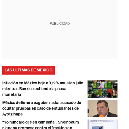
PUBLICIDAD
LAS ÚLTIMAS DE MÉXICO
Inflación en México baja a 3,12% anual en julio
mientras Banxico extiende la pausa
monetaria
México detiene a exgobernador acusado de
ocultar pruebas en caso de estudiantes de
Ayotzinapa
“Yo nunca lo dije en campaña”: Sheinbaum
niega su promesa contra el fracking en