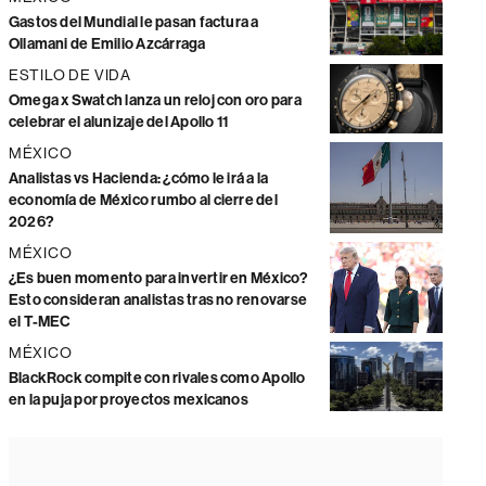
Gastos del Mundial le pasan factura a
Ollamani de Emilio Azcárraga
ESTILO DE VIDA
Omega x Swatch lanza un reloj con oro para
celebrar el alunizaje del Apollo 11
MÉXICO
Analistas vs Hacienda: ¿cómo le irá a la
economía de México rumbo al cierre del
2026?
MÉXICO
¿Es buen momento para invertir en México?
Esto consideran analistas tras no renovarse
el T-MEC
MÉXICO
BlackRock compite con rivales como Apollo
en la puja por proyectos mexicanos