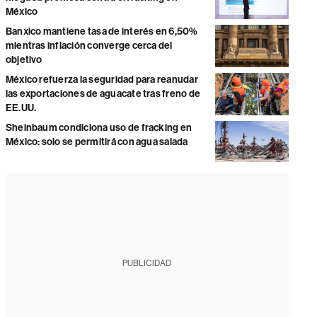
México
Banxico mantiene tasa de interés en 6,50%
mientras inflación converge cerca del
objetivo
México refuerza la seguridad para reanudar
las exportaciones de aguacate tras freno de
EE.UU.
Sheinbaum condiciona uso de fracking en
México: solo se permitirá con agua salada
PUBLICIDAD