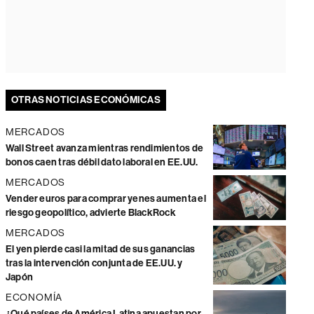
OTRAS NOTICIAS ECONÓMICAS
MERCADOS
Wall Street avanza mientras rendimientos de
bonos caen tras débil dato laboral en EE.UU.
MERCADOS
Vender euros para comprar yenes aumenta el
riesgo geopolítico, advierte BlackRock
MERCADOS
El yen pierde casi la mitad de sus ganancias
tras la intervención conjunta de EE.UU. y
Japón
ECONOMÍA
¿Qué países de América Latina apuestan por