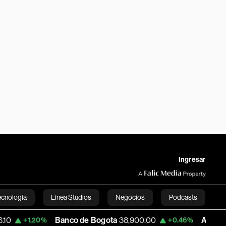
Ingresar
ecnología
Línea Studios
Negocios
Podcasts
Banco de Bogota
38,900.00
Apple
314.07
+1.20%
+0.46%
English