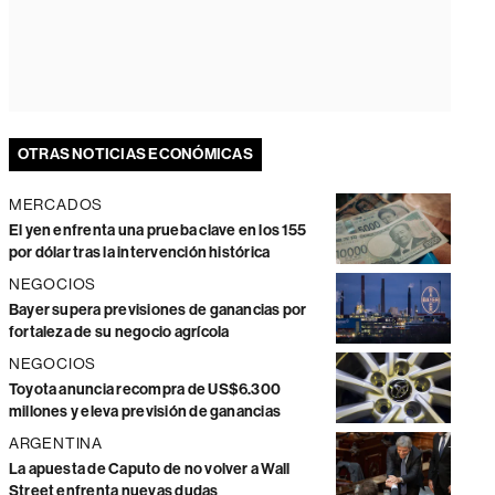
OTRAS NOTICIAS ECONÓMICAS
MERCADOS
El yen enfrenta una prueba clave en los 155
por dólar tras la intervención histórica
NEGOCIOS
Bayer supera previsiones de ganancias por
fortaleza de su negocio agrícola
NEGOCIOS
Toyota anuncia recompra de US$6.300
millones y eleva previsión de ganancias
ARGENTINA
La apuesta de Caputo de no volver a Wall
Street enfrenta nuevas dudas