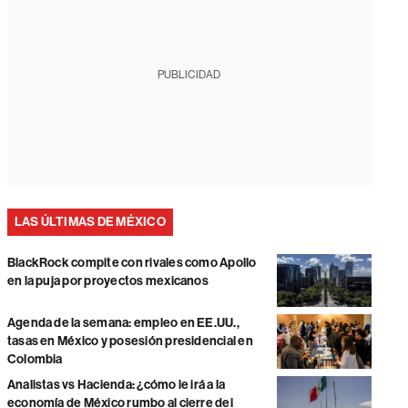
PUBLICIDAD
LAS ÚLTIMAS DE MÉXICO
BlackRock compite con rivales como Apollo
en la puja por proyectos mexicanos
Agenda de la semana: empleo en EE.UU.,
tasas en México y posesión presidencial en
Colombia
Analistas vs Hacienda: ¿cómo le irá a la
economía de México rumbo al cierre del