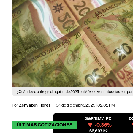
¿Cuándo se entrega el aguinaldo 2025 en México y cuántos días son por
Por
Zenyazen Flores
04 de diciembre, 2025 | 02:02 PM
S&P/BMV IPC
D
-0.36%
ÚLTIMAS
COTIZACIONES
66,697.22