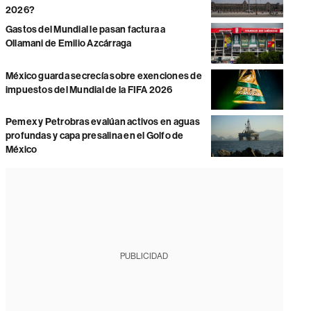
2026?
Gastos del Mundial le pasan factura a
Ollamani de Emilio Azcárraga
México guarda secrecía sobre exenciones de
impuestos del Mundial de la FIFA 2026
Pemex y Petrobras evalúan activos en aguas
profundas y capa presalina en el Golfo de
México
PUBLICIDAD