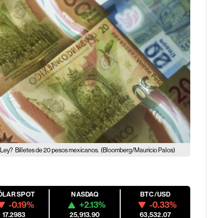
 Ley?
Billetes de 20 pesos mexicanos.
(Bloomberg/Mauricio Palos)
ÓLAR SPOT
NASDAQ
BTC/USD
-0.19%
+2.13%
-0.33%
17.2983
25,913.90
63,532.07