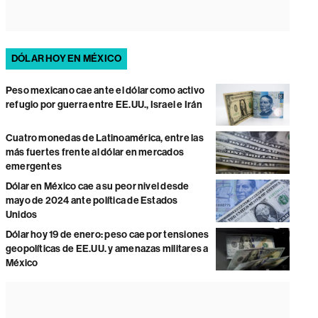
DÓLAR HOY EN MÉXICO
Peso mexicano cae ante el dólar como activo
refugio por guerra entre EE.UU., Israel e Irán
Cuatro monedas de Latinoamérica, entre las
más fuertes frente al dólar en mercados
emergentes
Dólar en México cae a su peor nivel desde
mayo de 2024 ante política de Estados
Unidos
Dólar hoy 19 de enero: peso cae por tensiones
geopolíticas de EE.UU. y amenazas militares a
México