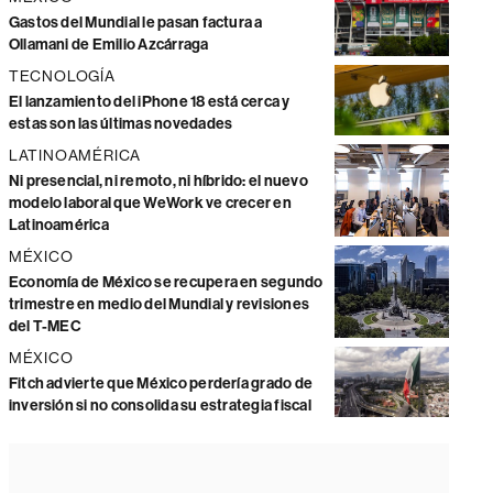
Gastos del Mundial le pasan factura a
Ollamani de Emilio Azcárraga
TECNOLOGÍA
El lanzamiento del iPhone 18 está cerca y
estas son las últimas novedades
LATINOAMÉRICA
Ni presencial, ni remoto, ni híbrido: el nuevo
modelo laboral que WeWork ve crecer en
Latinoamérica
MÉXICO
Economía de México se recupera en segundo
trimestre en medio del Mundial y revisiones
del T-MEC
MÉXICO
Fitch advierte que México perdería grado de
inversión si no consolida su estrategia fiscal