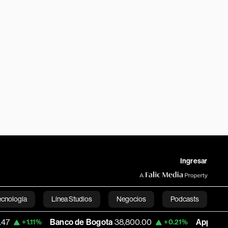
Ingresar
ecnología
Línea Studios
Negocios
Podcasts
Banco de Bogota
38,800.00
Apple
303.27
%
+0.21%
-1.
English