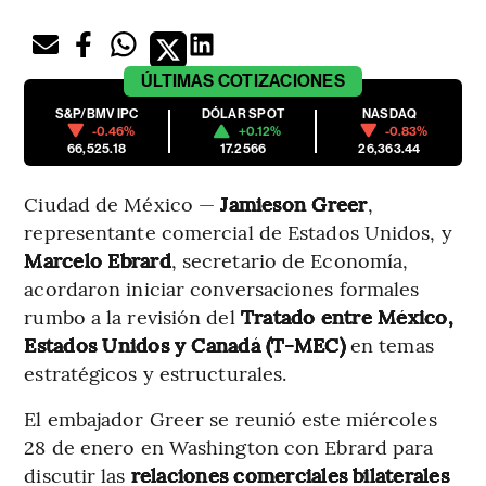
ÚLTIMAS
COTIZACIONES
S&P/BMV IPC
DÓLAR SPOT
NASDAQ
-0.46%
+0.12%
-0.83%
66,525.18
17.2566
26,363.44
Ciudad de México —
Jamieson Greer
,
representante comercial de Estados Unidos, y
Marcelo Ebrard
, secretario de Economía,
acordaron iniciar conversaciones formales
rumbo a la revisión del
Tratado entre México,
Estados Unidos y Canadá (T-MEC)
en temas
estratégicos y estructurales.
El embajador Greer se reunió este miércoles
28 de enero en Washington con Ebrard para
discutir las
relaciones comerciales bilaterales