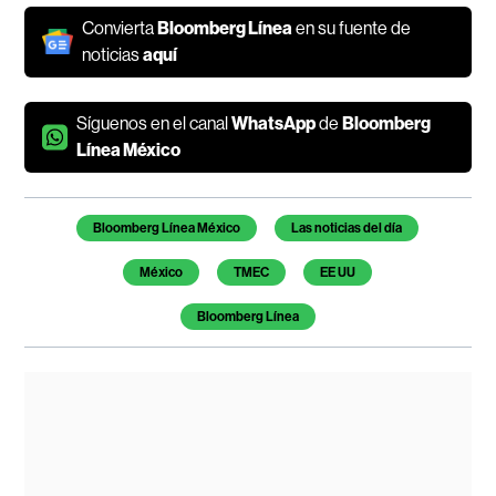
Convierta
Bloomberg Línea
en su fuente de
noticias
aquí
Síguenos en el canal
WhatsApp
de
Bloomberg
Línea México
Temas de este artículo
Bloomberg Línea México
Las noticias del día
México
TMEC
EE UU
Bloomberg Línea