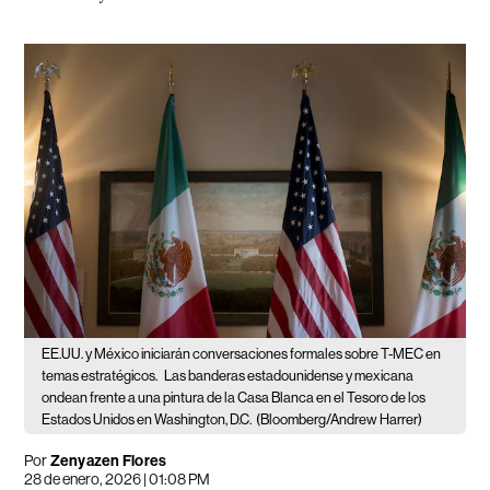
EE.UU. y México iniciarán conversaciones formales sobre T-MEC en
temas estratégicos.
Las banderas estadounidense y mexicana
ondean frente a una pintura de la Casa Blanca en el Tesoro de los
Estados Unidos en Washington, D.C.
(Bloomberg/Andrew Harrer)
Por
Zenyazen Flores
28 de enero, 2026 | 01:08 PM