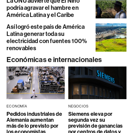
La ONU advierte que El Niño
podría agravar el hambre en
América Latina y el Caribe
Así logró este país de América
Latina generar toda su
electricidad con fuentes 100%
renovables
Económicas e internacionales
ECONOMÍA
NEGOCIOS
Pedidos industriales de
Siemens eleva por
Alemania aumentan
segunda vez su
más de lo previsto por
previsión de ganancias
los economistas
por centros de datos y