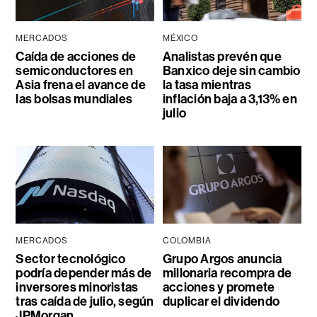
MERCADOS
MÉXICO
Caída de acciones de
Analistas prevén que
semiconductores en
Banxico deje sin cambio
Asia frena el avance de
la tasa mientras
las bolsas mundiales
inflación baja a 3,13% en
julio
MERCADOS
COLOMBIA
Sector tecnológico
Grupo Argos anuncia
podría depender más de
millonaria recompra de
inversores minoristas
acciones y promete
tras caída de julio, según
duplicar el dividendo
JPMorgan