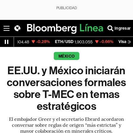
PUBLICIDAD
Ingresar
-0.28%
ETH/USD
-0.66%
Visa
-0.
4.48
1,903.055
368.54
MÉXICO
EE.UU. y México iniciarán
conversaciones formales
sobre T-MEC en temas
estratégicos
El embajador Greer y el secretario Ebrard acordaron
conversar sobre reglas de origen “más estrictas” y
mayor colaboración en minerales críticos.