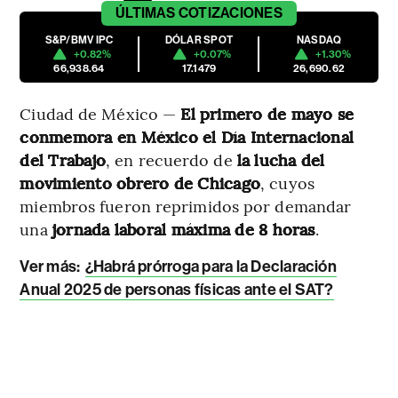
ÚLTIMAS
COTIZACIONES
S&P/BMV IPC
DÓLAR SPOT
NASDAQ
+0.82%
+0.07%
+1.30%
66,938.64
17.1479
26,690.62
Ciudad de México —
El primero de mayo se
conmemora en México el Día Internacional
del Trabajo
, en recuerdo de
la lucha del
movimiento obrero de Chicago
, cuyos
miembros fueron reprimidos por demandar
una
jornada laboral máxima de 8 horas
.
Ver más:
¿Habrá prórroga para la Declaración
Anual 2025 de personas físicas ante el SAT?