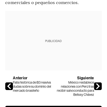
comerciales o pequeños comercios.
PUBLICIDAD
Anterior
Siguiente
Falla histórica de B3 reaviva
México restablece
dudas sobre su dominio del
relaciones con Perú tras
mercado brasileño
recibir salvoconducto para
Betssy Chávez