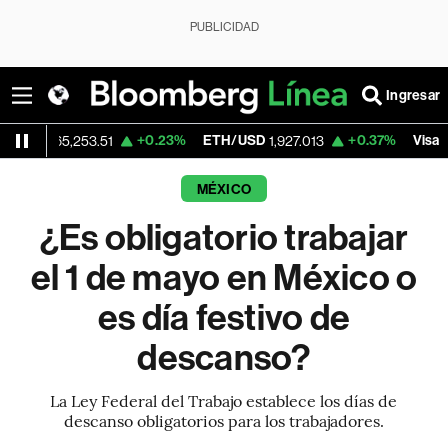
PUBLICIDAD
Ingresar
+0.23%
ETH/USD
+0.37%
Visa
5,253.51
1,927.013
362.50
MÉXICO
¿Es obligatorio trabajar
el 1 de mayo en México o
es día festivo de
descanso?
La Ley Federal del Trabajo establece los días de
descanso obligatorios para los trabajadores.