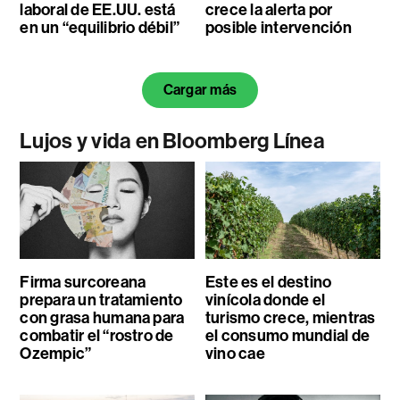
laboral de EE.UU. está
crece la alerta por
en un “equilibrio débil”
posible intervención
Cargar más
Lujos y vida en Bloomberg Línea
Firma surcoreana
Este es el destino
prepara un tratamiento
vinícola donde el
con grasa humana para
turismo crece, mientras
combatir el “rostro de
el consumo mundial de
Ozempic”
vino cae