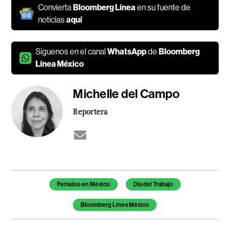
Convierta
Bloomberg Línea
en su fuente de
noticias
aquí
Síguenos en el canal
WhatsApp
de
Bloomberg
Línea México
Michelle del Campo
Reportera
Temas de este artículo
Feriados en México
Día del Trabajo
Bloomberg Línea México