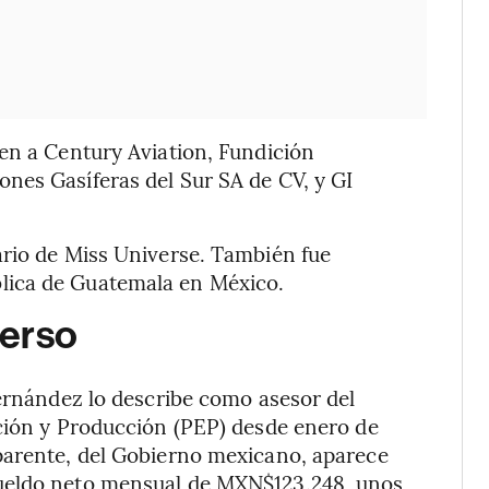
en a Century Aviation, Fundición
nes Gasíferas del Sur SA de CV, y GI
ario de Miss Universe. También fue
lica de Guatemala en México.
verso
Hernández lo describe como asesor del
ación y Producción (PEP) desde enero de
parente, del Gobierno mexicano, aparece
ueldo neto mensual de MXN$123.248, unos