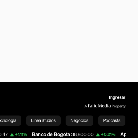
Ingresar
ecnología
Línea Studios
Negocios
Podcasts
Banco de Bogota
38,800.00
Apple
303.27
11%
+0.21%
-
English