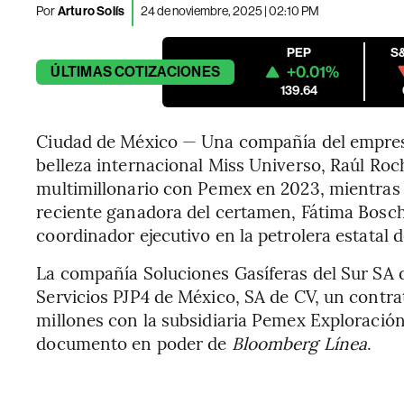
Por
Arturo Solís
24 de noviembre, 2025 | 02:10 PM
PEP
S
+0.01%
ÚLTIMAS
COTIZACIONES
139.64
Ciudad de México — Una compañía del empres
belleza internacional Miss Universo, Raúl Ro
multimillonario con Pemex en 2023, mientras
reciente ganadora del certamen, Fátima Bos
coordinador ejecutivo en la petrolera estatal 
La compañía Soluciones Gasíferas del Sur SA 
Servicios PJP4 de México, SA de CV, un contr
millones con la subsidiaria Pemex Exploració
documento en poder de
Bloomberg Línea
.