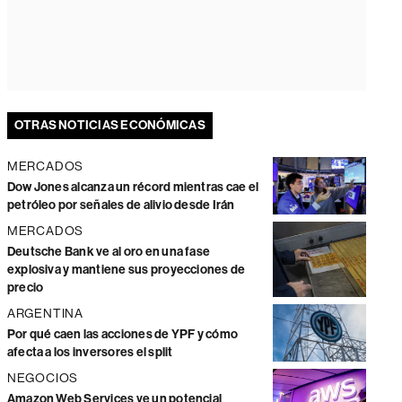
OTRAS NOTICIAS ECONÓMICAS
MERCADOS
Dow Jones alcanza un récord mientras cae el
petróleo por señales de alivio desde Irán
MERCADOS
Deutsche Bank ve al oro en una fase
explosiva y mantiene sus proyecciones de
precio
ARGENTINA
Por qué caen las acciones de YPF y cómo
afecta a los inversores el split
NEGOCIOS
Amazon Web Services ve un potencial