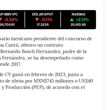
&P/BMV IPC
DÓLAR SPOT
NASDAQ
-0.34%
-0.11%
+2.13%
66,706.81
17.3236
25,913.90
ario mexicano presidente del concurso de
cha Cantú, obtuvo un contrato
 Bernardo Bosch Hernandez, padre de la
ch Fernández, se ha desempeñado como
desde 2017.
de CV ganó en febrero de 2023, junto a
ato de obras por MXN$745 millones o US$40
n y Producción (PEP), de acuerdo con el