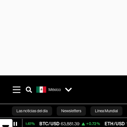
México
Las noticias del día
Newsletters
Línea Mundial
BTC/USD
63,881.39
ETH/USD
1,871.453
+0.41%
+0.72%
Bloomberg 