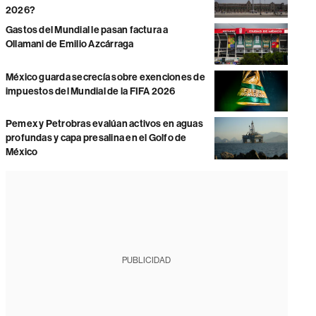
2026?
Gastos del Mundial le pasan factura a
Ollamani de Emilio Azcárraga
México guarda secrecía sobre exenciones de
impuestos del Mundial de la FIFA 2026
Pemex y Petrobras evalúan activos en aguas
profundas y capa presalina en el Golfo de
México
PUBLICIDAD