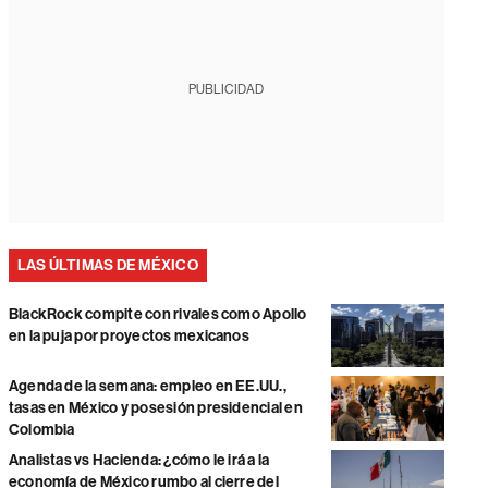
PUBLICIDAD
LAS ÚLTIMAS DE MÉXICO
BlackRock compite con rivales como Apollo
en la puja por proyectos mexicanos
Agenda de la semana: empleo en EE.UU.,
tasas en México y posesión presidencial en
Colombia
Analistas vs Hacienda: ¿cómo le irá a la
economía de México rumbo al cierre del