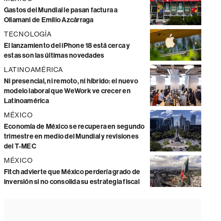
Gastos del Mundial le pasan factura a
Ollamani de Emilio Azcárraga
TECNOLOGÍA
El lanzamiento del iPhone 18 está cerca y
estas son las últimas novedades
LATINOAMÉRICA
Ni presencial, ni remoto, ni híbrido: el nuevo
modelo laboral que WeWork ve crecer en
Latinoamérica
MÉXICO
Economía de México se recupera en segundo
trimestre en medio del Mundial y revisiones
del T-MEC
MÉXICO
Fitch advierte que México perdería grado de
inversión si no consolida su estrategia fiscal