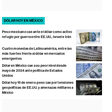
DÓLAR HOY EN MÉXICO
Peso mexicano cae ante el dólar como activo
refugio por guerra entre EE.UU., Israel e Irán
Cuatro monedas de Latinoamérica, entre las
más fuertes frente al dólar en mercados
emergentes
Dólar en México cae a su peor nivel desde
mayo de 2024 ante política de Estados
Unidos
Dólar hoy 19 de enero: peso cae por tensiones
geopolíticas de EE.UU. y amenazas militares a
México