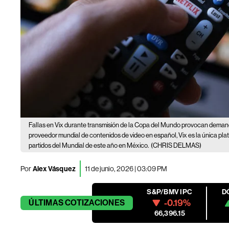
Fallas en Vix durante transmisión de la Copa del Mundo provocan dema
proveedor mundial de contenidos de video en español, Vix es la única pla
partidos del Mundial de este año en México.
(CHRIS DELMAS)
Por
Alex Vásquez
11 de junio, 2026 | 03:09 PM
S&P/BMV IPC
D
-0.19%
ÚLTIMAS
COTIZACIONES
66,396.15