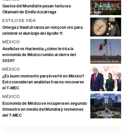
Gastos del Mundial le pasan factura a
Ollamani de Emilio Azcárraga
ESTILO DE VIDA
Omega x Swatch lanza un reloj con oro para
celebrar el alunizaje del Apollo 11
MÉXICO
Analistas vs Hacienda: ¿cómo le irá a la
economía de México rumbo al cierre del
2026?
MÉXICO
¿Es buen momento para invertir en México?
Esto consideran analistas tras no renovarse
el T-MEC
MÉXICO
Economía de México se recupera en segundo
trimestre en medio del Mundial y revisiones
del T-MEC