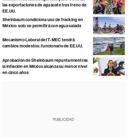
las exportaciones de aguacate tras freno de
EE.UU.
Sheinbaum condiciona uso de fracking en
México: solo se permitirá con agua salada
Mecanismo Laboral del T-MEC tendrá
cambios modestos: funcionario de EE.UU.
Aprobación de Sheinbaum repunta mientras
la inflación en México alcanza su menor nivel
en cinco años
PUBLICIDAD