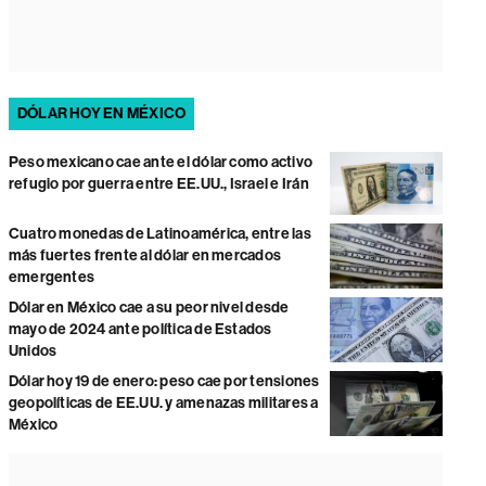
DÓLAR HOY EN MÉXICO
Peso mexicano cae ante el dólar como activo
refugio por guerra entre EE.UU., Israel e Irán
Cuatro monedas de Latinoamérica, entre las
más fuertes frente al dólar en mercados
emergentes
Dólar en México cae a su peor nivel desde
mayo de 2024 ante política de Estados
Unidos
Dólar hoy 19 de enero: peso cae por tensiones
geopolíticas de EE.UU. y amenazas militares a
México