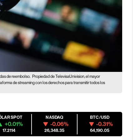
ndas de reembolso.
Propiedad de TelevisaUnivision, el mayor
taforma de streaming con los derechos para transmitir todos los
ÓLAR SPOT
NASDAQ
BTC/USD
+0.01%
-0.06%
-0.31%
17.2114
26,348.35
64,190.05