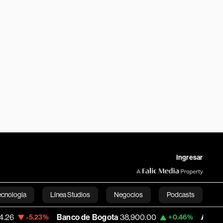
Ingresar
ecnología
Línea Studios
Negocios
Podcasts
Banco de Bogota
38,900.00
Apple
312.53
.23%
+0.46%
English