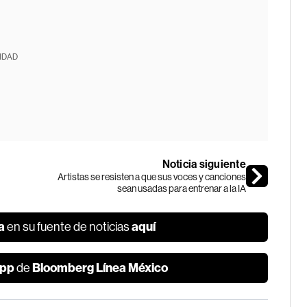
IDAD
Noticia siguiente
Artistas se resisten a que sus voces y canciones
sean usadas para entrenar a la IA
a
aquí
en su fuente de noticias
pp
Bloomberg Línea México
de