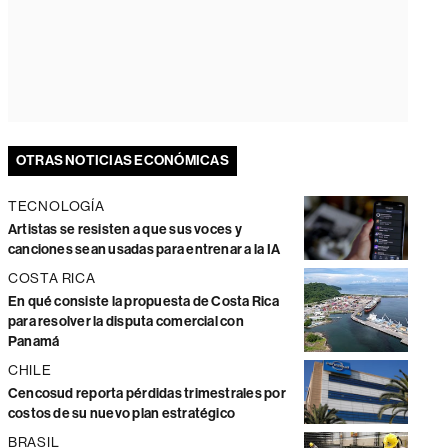
OTRAS NOTICIAS ECONÓMICAS
TECNOLOGÍA
Artistas se resisten a que sus voces y
canciones sean usadas para entrenar a la IA
COSTA RICA
En qué consiste la propuesta de Costa Rica
para resolver la disputa comercial con
Panamá
CHILE
Cencosud reporta pérdidas trimestrales por
costos de su nuevo plan estratégico
BRASIL