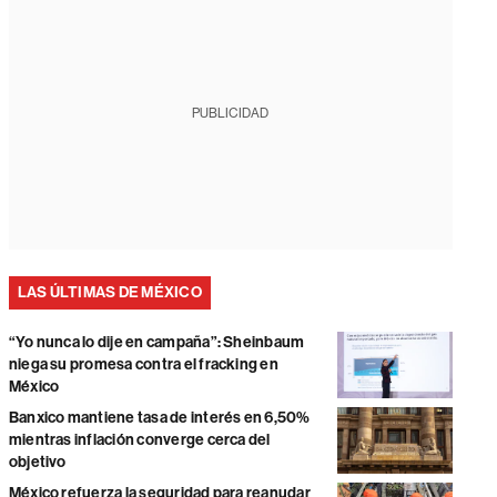
PUBLICIDAD
LAS ÚLTIMAS DE MÉXICO
“Yo nunca lo dije en campaña”: Sheinbaum
niega su promesa contra el fracking en
México
Banxico mantiene tasa de interés en 6,50%
mientras inflación converge cerca del
objetivo
México refuerza la seguridad para reanudar