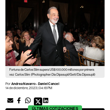
Fortuna de Carlos Slim supera US$100.000 millones por primera
vez
Carlos Slim
(Photographer: Dia Dipasupil/Gett/Dia Dipasupil)
Por
Andrea Navarro - Daniel Cancel
14 de diciembre, 2023 | 04:18 PM
ÚLTIMAS
COTIZACIONES