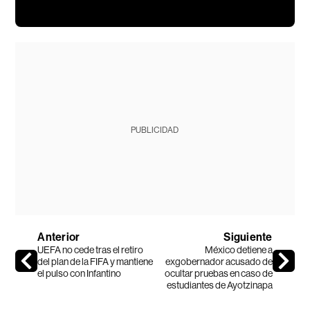
PUBLICIDAD
Anterior
Siguiente
UEFA no cede tras el retiro
México detiene a
del plan de la FIFA y mantiene
exgobernador acusado de
el pulso con Infantino
ocultar pruebas en caso de
estudiantes de Ayotzinapa