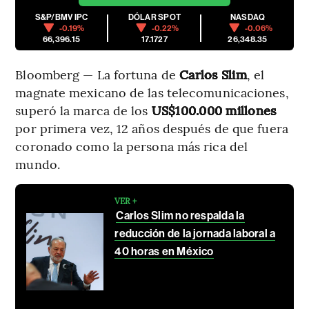
S&P/BMV IPC
DÓLAR SPOT
NASDAQ
-0.19%
-0.22%
-0.06%
66,396.15
17.1727
26,348.35
Bloomberg — La fortuna de
Carlos Slim
, el
magnate mexicano de las telecomunicaciones,
superó la marca de los
US$100.000 millones
por primera vez, 12 años después de que fuera
coronado como la persona más rica del
mundo.
VER +
Carlos Slim no respalda la
reducción de la jornada laboral a
40 horas en México