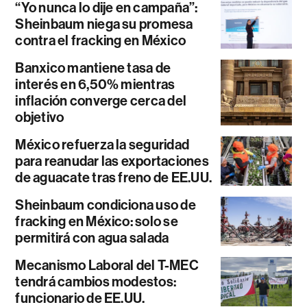
“Yo nunca lo dije en campaña”:
Sheinbaum niega su promesa
contra el fracking en México
Banxico mantiene tasa de
interés en 6,50% mientras
inflación converge cerca del
objetivo
México refuerza la seguridad
para reanudar las exportaciones
de aguacate tras freno de EE.UU.
Sheinbaum condiciona uso de
fracking en México: solo se
permitirá con agua salada
Mecanismo Laboral del T-MEC
tendrá cambios modestos:
funcionario de EE.UU.