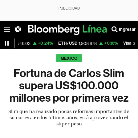
PUBLICIDAD
Ingresar
+0.24%
ETH/USD
+0.16%
Visa
+0
46.03
1,908.878
370.47
MÉXICO
Fortuna de Carlos Slim
supera US$100.000
millones por primera vez
Slim que ha realizado pocas reformas importantes de
su cartera en los últimos años, está aprovechando el
súper peso