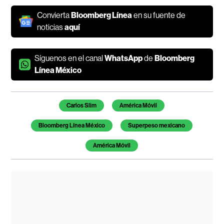
Convierta
Bloomberg Línea
en su fuente de
noticias
aquí
Síguenos en el canal
WhatsApp
de
Bloomberg
Línea México
Temas de este artículo
Carlos Slim
América Móvil
Bloomberg Línea México
Superpeso mexicano
América Móvil