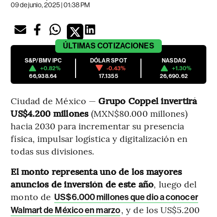
09 de junio, 2025 | 01:38 PM
ÚLTIMAS
COTIZACIONES
S&P/BMV IPC
DÓLAR SPOT
NASDAQ
+0.82%
-0.43%
+1.30%
66,938.64
17.1355
26,690.62
Ciudad de México —
Grupo Coppel invertirá
US$4.200 millones
(MXN$80.000 millones)
hacia 2030 para incrementar su presencia
física, impulsar logística y digitalización en
todas sus divisiones.
El monto representa uno de los mayores
anuncios de inversión de este año
, luego del
monto de
US$6.000 millones que dio a conocer
, y de los US$5.200
Walmart de México en marzo