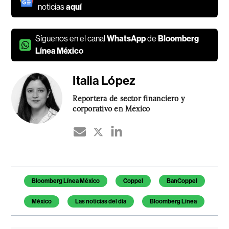
noticias
aquí
Síguenos en el canal
WhatsApp
de
Bloomberg
Línea México
Italia López
Reportera de sector financiero y
corporativo en México
Temas de este artículo
Bloomberg Línea México
Coppel
BanCoppel
México
Las noticias del día
Bloomberg Línea