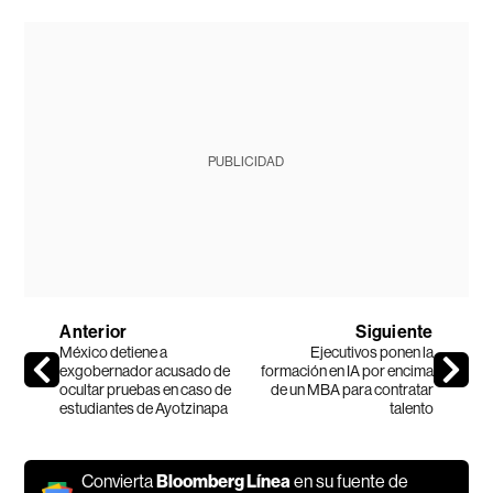
PUBLICIDAD
Anterior
Siguiente
México detiene a
Ejecutivos ponen la
exgobernador acusado de
formación en IA por encima
ocultar pruebas en caso de
de un MBA para contratar
estudiantes de Ayotzinapa
talento
Convierta
Bloomberg Línea
en su fuente de