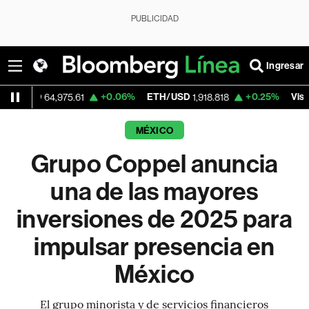
PUBLICIDAD
Ingresar
+0.06%
ETH/USD
+0.25%
Visa
64,975.61
1,918.818
362.50
MÉXICO
Grupo Coppel anuncia
una de las mayores
inversiones de 2025 para
impulsar presencia en
México
El grupo minorista y de servicios financieros