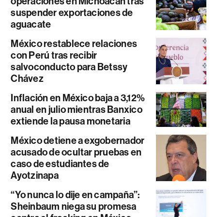
operaciones en Michoacán tras
suspender exportaciones de
aguacate
México restablece relaciones
con Perú tras recibir
salvoconducto para Betssy
Chávez
Inflación en México baja a 3,12%
anual en julio mientras Banxico
extiende la pausa monetaria
México detiene a exgobernador
acusado de ocultar pruebas en
caso de estudiantes de
Ayotzinapa
“Yo nunca lo dije en campaña”:
Sheinbaum niega su promesa