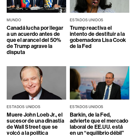
MUNDO
ESTADOS UNIDOS
Canadá lucha por llegar
Trump reactiva el
a un acuerdo antes de
intento de destituir a la
que el arancel del 50%
gobernadora Lisa Cook
de Trump agrave la
de la Fed
disputa
ESTADOS UNIDOS
ESTADOS UNIDOS
Muere John Loeb Jr., el
Barkin, de la Fed,
sucesor de una dinastía
advierte que el mercado
de Wall Street que se
laboral de EE.UU. está
volcó a la política
en un “equilibrio débil”