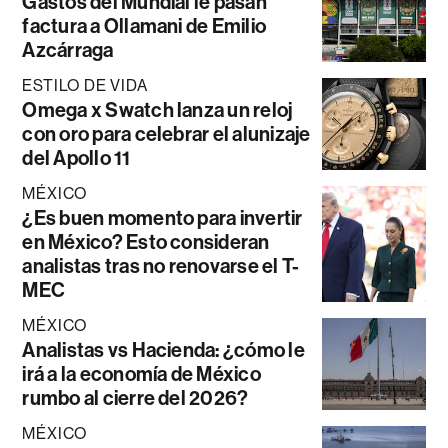
Gastos del Mundial le pasan
factura a Ollamani de Emilio
Azcárraga
ESTILO DE VIDA
Omega x Swatch lanza un reloj
con oro para celebrar el alunizaje
del Apollo 11
MÉXICO
¿Es buen momento para invertir
en México? Esto consideran
analistas tras no renovarse el T-
MEC
MÉXICO
Analistas vs Hacienda: ¿cómo le
irá a la economía de México
rumbo al cierre del 2026?
MÉXICO