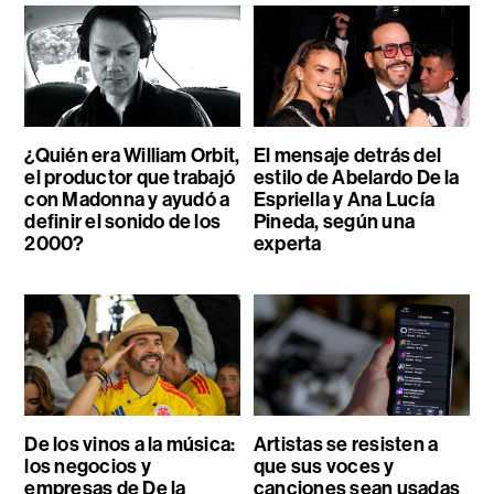
¿Quién era William Orbit,
El mensaje detrás del
el productor que trabajó
estilo de Abelardo De la
con Madonna y ayudó a
Espriella y Ana Lucía
definir el sonido de los
Pineda, según una
2000?
experta
De los vinos a la música:
Artistas se resisten a
los negocios y
que sus voces y
empresas de De la
canciones sean usadas