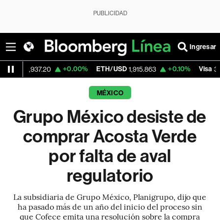
PUBLICIDAD
Ingresar
+0.00%
ETH/USD
+0.10%
Visa
-
937.20
1,915.863
362.50
MÉXICO
Grupo México desiste de
comprar Acosta Verde
por falta de aval
regulatorio
La subsidiaria de Grupo México, Planigrupo, dijo que
ha pasado más de un año del inicio del proceso sin
que Cofece emita una resolución sobre la compra