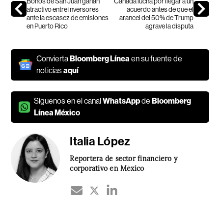
Bonos de San Juan ganan
Canadá lucha por llegar a un
atractivo entre inversores
acuerdo antes de que el
ante la escasez de emisiones
arancel del 50% de Trump
en Puerto Rico
agrave la disputa
Convierta
Bloomberg Línea
en su fuente de
noticias
aquí
Síguenos en el canal
WhatsApp
de
Bloomberg
Línea México
Italia López
Reportera de sector financiero y
corporativo en México