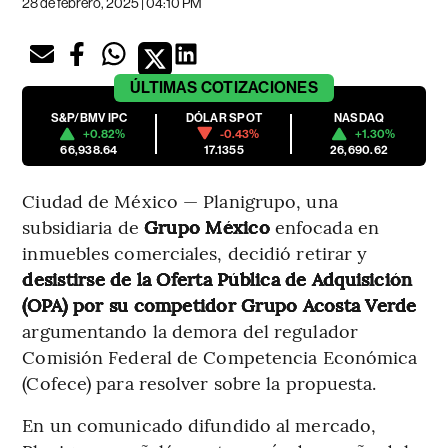
28 de febrero, 2025 | 04:10 PM
ÚLTIMAS
COTIZACIONES
S&P/BMV IPC
DÓLAR SPOT
NASDAQ
+0.82%
-0.43%
+1.30%
66,938.64
17.1355
26,690.62
Ciudad de México — Planigrupo, una
subsidiaria de
Grupo México
enfocada en
inmuebles comerciales, decidió retirar y
desistirse de la Oferta Pública de Adquisición
(OPA) por su competidor Grupo Acosta Verde
argumentando la demora del regulador
Comisión Federal de Competencia Económica
(Cofece) para resolver sobre la propuesta.
En un comunicado difundido al mercado,