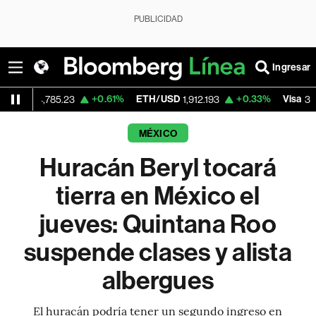
PUBLICIDAD
Ingresar
+0.61%
ETH/USD
+0.33%
Visa
+0
85.23
1,912.193
370.47
MÉXICO
Huracán Beryl tocará
tierra en México el
jueves: Quintana Roo
suspende clases y alista
albergues
El huracán podría tener un segundo ingreso en