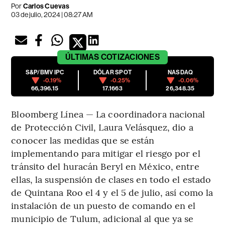
Por
Carlos Cuevas
03 de julio, 2024 | 08:27 AM
ÚLTIMAS
COTIZACIONES
S&P/BMV IPC
DÓLAR SPOT
NASDAQ
-0.19%
-0.25%
-0.06%
66,396.15
17.1663
26,348.35
Bloomberg Línea — La coordinadora nacional
de Protección Civil, Laura Velásquez, dio a
conocer las medidas que se están
implementando para mitigar el riesgo por el
tránsito del huracán Beryl en México, entre
ellas, la suspensión de clases en todo el estado
de Quintana Roo el 4 y el 5 de julio, así como la
instalación de un puesto de comando en el
municipio de Tulum, adicional al que ya se