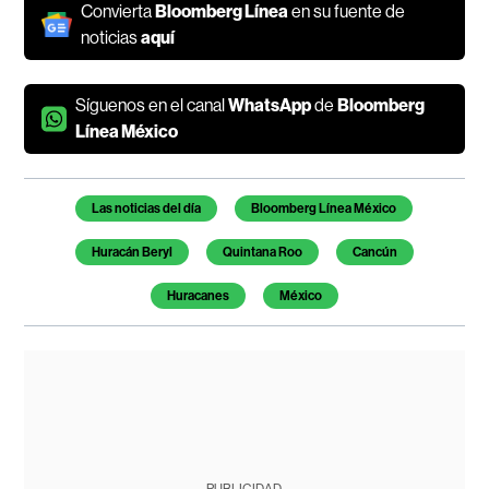
Convierta
Bloomberg Línea
en su fuente de
noticias
aquí
Síguenos en el canal
WhatsApp
de
Bloomberg
Línea México
Temas de este artículo
Las noticias del día
Bloomberg Línea México
Huracán Beryl
Quintana Roo
Cancún
Huracanes
México
PUBLICIDAD