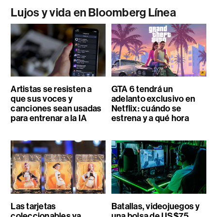
Lujos y vida en Bloomberg Línea
Artistas se resisten a
GTA 6 tendrá un
que sus voces y
adelanto exclusivo en
canciones sean usadas
Netflix: cuándo se
para entrenar a la IA
estrena y a qué hora
Las tarjetas
Batallas, videojuegos y
coleccionables ya
una bolsa de US$75