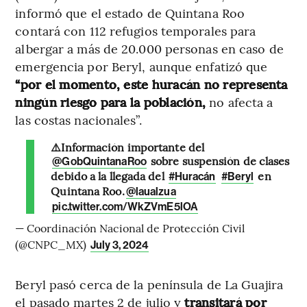
informó que el estado de Quintana Roo
contará con 112 refugios temporales para
albergar a más de 20.000 personas en caso de
emergencia por Beryl, aunque enfatizó que
“por el momento, este huracán no representa
ningún riesgo para la población,
no afecta a
las costas nacionales”.
⚠️Información importante del
sobre suspensión de clases
@GobQuintanaRoo
debido a la llegada del
en
#Huracán
#Beryl
Quintana Roo.
@laualzua
pic.twitter.com/WkZVmE5lOA
— Coordinación Nacional de Protección Civil
(@CNPC_MX)
July 3, 2024
Beryl pasó cerca de la península de La Guajira
el pasado martes 2 de julio y
transitará por