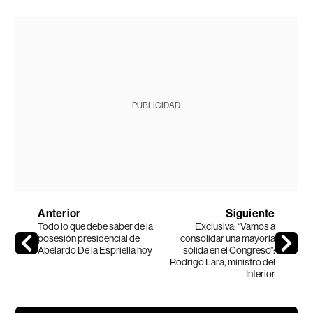
PUBLICIDAD
Anterior
Siguiente
Todo lo que debe saber de la
Exclusiva: “Vamos a
posesión presidencial de
consolidar una mayoría
Abelardo De la Espriella hoy
sólida en el Congreso”:
Rodrigo Lara, ministro del
Interior