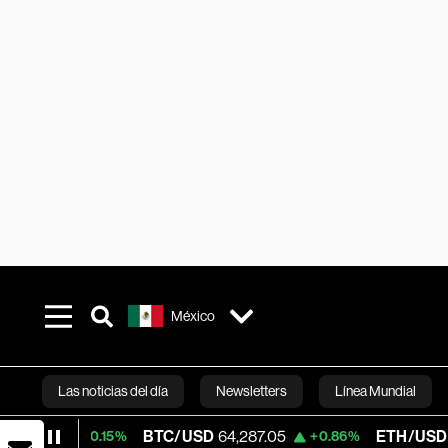
México
Las noticias del día
Newsletters
Línea Mundial
BTC/USD
64,287.05
ETH/USD
1,875.353
+0.15%
+0.86%
Bloomberg 