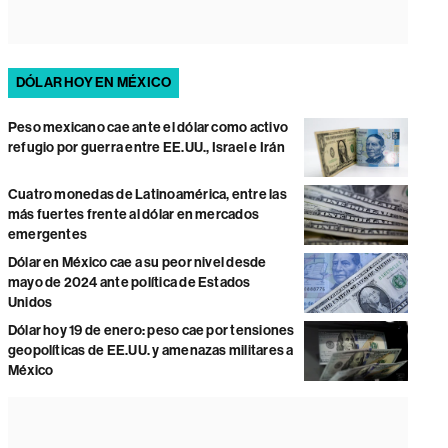
DÓLAR HOY EN MÉXICO
Peso mexicano cae ante el dólar como activo
refugio por guerra entre EE.UU., Israel e Irán
Cuatro monedas de Latinoamérica, entre las
más fuertes frente al dólar en mercados
emergentes
Dólar en México cae a su peor nivel desde
mayo de 2024 ante política de Estados
Unidos
Dólar hoy 19 de enero: peso cae por tensiones
geopolíticas de EE.UU. y amenazas militares a
México