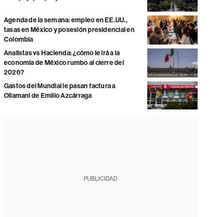
Agenda de la semana: empleo en EE.UU.,
tasas en México y posesión presidencial en
Colombia
Analistas vs Hacienda: ¿cómo le irá a la
economía de México rumbo al cierre del
2026?
Gastos del Mundial le pasan factura a
Ollamani de Emilio Azcárraga
PUBLICIDAD