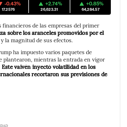
-0.43%
+2.74%
+0.85%
17.2576
26,623.31
64,284.57
financieros de las empresas del primer
eza sobre los aranceles promovidos por el
 la magnitud de sus efectos.
Trump ha impuesto varios paquetes de
e plantearon, mientras la entrada en vigor
.
Este vaivén inyectó volatilidad en los
nacionales recortaron sus previsiones de
IDAD