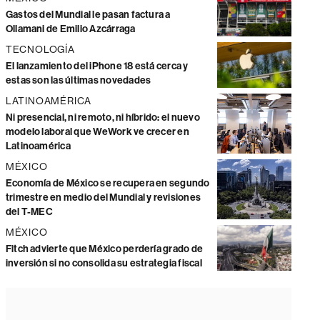
Gastos del Mundial le pasan factura a
Ollamani de Emilio Azcárraga
TECNOLOGÍA
El lanzamiento del iPhone 18 está cerca y
estas son las últimas novedades
LATINOAMÉRICA
Ni presencial, ni remoto, ni híbrido: el nuevo
modelo laboral que WeWork ve crecer en
Latinoamérica
MÉXICO
Economía de México se recupera en segundo
trimestre en medio del Mundial y revisiones
del T-MEC
MÉXICO
Fitch advierte que México perdería grado de
inversión si no consolida su estrategia fiscal