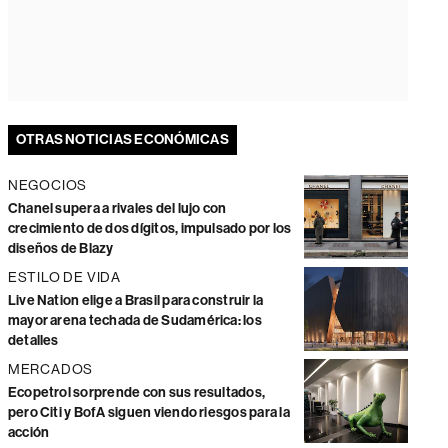
OTRAS NOTICIAS ECONÓMICAS
NEGOCIOS
Chanel supera a rivales del lujo con
crecimiento de dos dígitos, impulsado por los
diseños de Blazy
ESTILO DE VIDA
Live Nation elige a Brasil para construir la
mayor arena techada de Sudamérica: los
detalles
MERCADOS
Ecopetrol sorprende con sus resultados,
pero Citi y BofA siguen viendo riesgos para la
acción