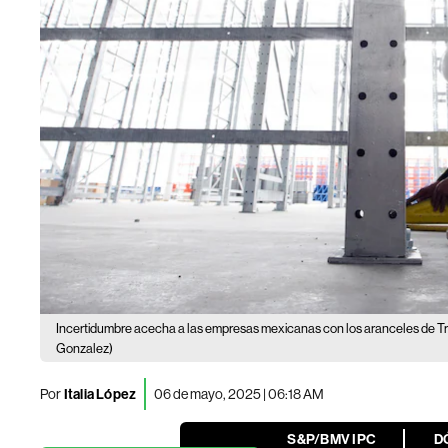
Incertidumbre acecha a las empresas mexicanas con los aranceles de T
Gonzalez)
Por
Italia López
06 de mayo, 2025 | 06:18 AM
S&P/BMV IPC
D