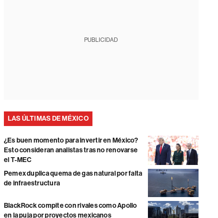
PUBLICIDAD
LAS ÚLTIMAS DE MÉXICO
¿Es buen momento para invertir en México?
Esto consideran analistas tras no renovarse
el T-MEC
Pemex duplica quema de gas natural por falta
de infraestructura
BlackRock compite con rivales como Apollo
en la puja por proyectos mexicanos