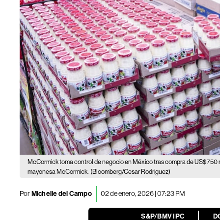
McCormick toma control de negocio en México tras compra de US$750 m
mayonesa McCormick.
(Bloomberg/Cesar Rodriguez)
Por
Michelle del Campo
02 de enero, 2026 | 07:23 PM
S&P/BMV IPC
D