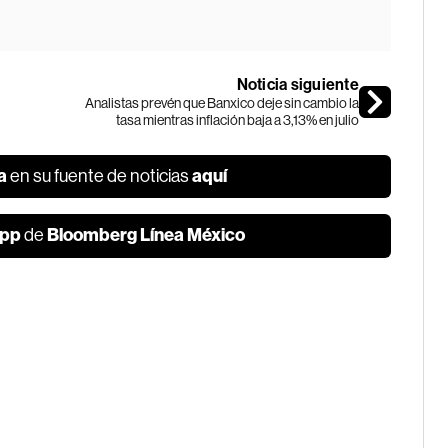
Noticia siguiente
Analistas prevén que Banxico deje sin cambio la
tasa mientras inflación baja a 3,13% en julio
a
aquí
en su fuente de noticias
pp
Bloomberg Línea México
de