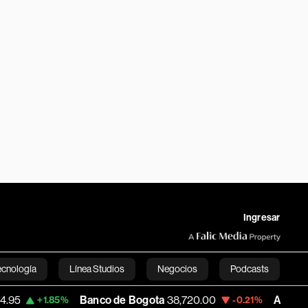
Ingresar
ecnología
Línea Studios
Negocios
Podcasts
Banco de Bogota
38,720.00
Apple
310.94
1.85%
-0.21%
English