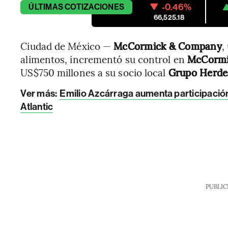
-0.46%
ÚLTIMAS
COTIZACIONES
66,525.18
Ciudad de México —
McCormick & Company
,
alimentos, incrementó su control en
McCormi
US$750 millones a su socio local
Grupo Herde
Ver más:
Emilio Azcárraga aumenta participación
Atlantic
PUBLIC