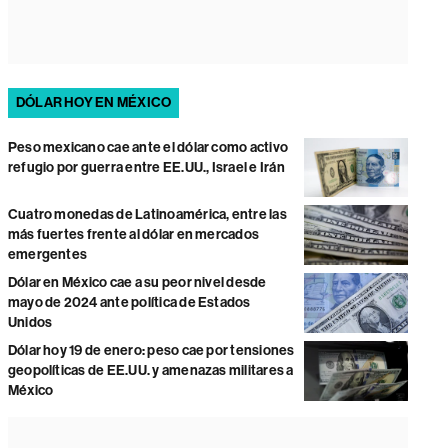
DÓLAR HOY EN MÉXICO
Peso mexicano cae ante el dólar como activo
refugio por guerra entre EE.UU., Israel e Irán
Cuatro monedas de Latinoamérica, entre las
más fuertes frente al dólar en mercados
emergentes
Dólar en México cae a su peor nivel desde
mayo de 2024 ante política de Estados
Unidos
Dólar hoy 19 de enero: peso cae por tensiones
geopolíticas de EE.UU. y amenazas militares a
México