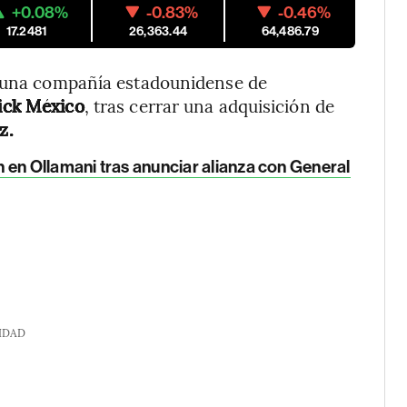
+0.08%
-0.83%
-0.46%
17.2481
26,363.44
64,486.79
 una compañía estadounidense de
ck México
, tras cerrar una adquisición de
z.
 en Ollamani tras anunciar alianza con General
IDAD