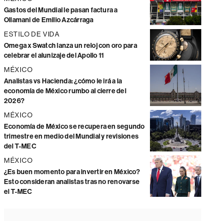
Gastos del Mundial le pasan factura a
Ollamani de Emilio Azcárraga
ESTILO DE VIDA
Omega x Swatch lanza un reloj con oro para
celebrar el alunizaje del Apollo 11
MÉXICO
Analistas vs Hacienda: ¿cómo le irá a la
economía de México rumbo al cierre del
2026?
MÉXICO
Economía de México se recupera en segundo
trimestre en medio del Mundial y revisiones
del T-MEC
MÉXICO
¿Es buen momento para invertir en México?
Esto consideran analistas tras no renovarse
el T-MEC