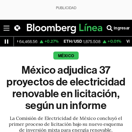
PUBLICIDAD
Ingresar
+0.27%
ETH/USD
+0.01%
Visa
64,468.56
1,875.508
368.00
MÉXICO
México adjudica 37
proyectos de electricidad
renovable en licitación,
según un informe
La Comisión de Electricidad de México concluyó el
primer proceso de licitación bajo su nuevo esquema
de inversión mixta para energía renovable.