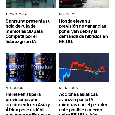
TECNOLOGÍA
NEGOCIOS
Samsung presenta su
Honda eleva su
hoja de ruta de
previsión de ganancias
memorias 3D para
por el yen débil y la
competir por el
demanda de híbridos en
liderazgo en IA
EE.UU.
NEGOCIOS
MERCADOS
Heineken supera
Acciones asiáticas
previsiones por
avanzan por la IA
crecimiento en Asia y
mientras cae el petróleo
África pese al débil
ante posible acuerdo
consumo en Europa y
entre EE.UU. e Irán