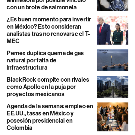
Minnesota por posible vínculo
con un brote de salmonela
¿Es buen momento para invertir
en México? Esto consideran
analistas tras no renovarse el T-
MEC
Pemex duplica quema de gas
natural por falta de
infraestructura
BlackRock compite con rivales
como Apollo en la puja por
proyectos mexicanos
Agenda de la semana: empleo en
EE.UU., tasas en México y
posesión presidencial en
Colombia