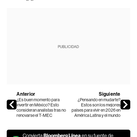
PUBLICIDAD
Anterior
Siguiente
¿Es buen momento para
¿Pensando en mudarte?
invertir en México? Esto
Estos son los mejores
consideran analistas tras no
países para vivir en 2026 en
renovarse el T-MEC
América Latina y el mundo
Convierta
Bloomberg Línea
en su fuente de