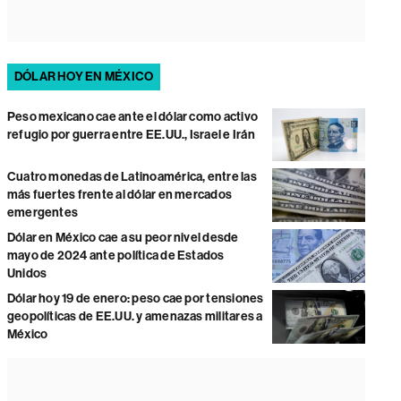
DÓLAR HOY EN MÉXICO
Peso mexicano cae ante el dólar como activo
refugio por guerra entre EE.UU., Israel e Irán
Cuatro monedas de Latinoamérica, entre las
más fuertes frente al dólar en mercados
emergentes
Dólar en México cae a su peor nivel desde
mayo de 2024 ante política de Estados
Unidos
Dólar hoy 19 de enero: peso cae por tensiones
geopolíticas de EE.UU. y amenazas militares a
México