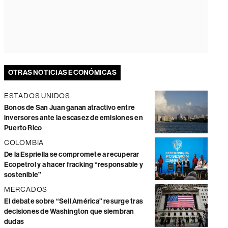
OTRAS NOTICIAS ECONÓMICAS
ESTADOS UNIDOS
Bonos de San Juan ganan atractivo entre
inversores ante la escasez de emisiones en
Puerto Rico
COLOMBIA
De la Espriella se compromete a recuperar
Ecopetrol y a hacer fracking “responsable y
sostenible”
MERCADOS
El debate sobre “Sell América” resurge tras
decisiones de Washington que siembran
dudas