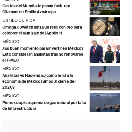
Gastos del Mundial le pasan factura a
Ollamani de Emilio Azcárraga
ESTILO DE VIDA
Omega x Swatch lanza un reloj con oro para
celebrar el alunizaje del Apollo 11
MÉXICO
¿Es buen momento para invertir en México?
Esto consideran analistas tras no renovarse
el T-MEC
MÉXICO
Analistas vs Hacienda: ¿cómo le irá a la
economía de México rumbo al cierre del
2026?
MÉXICO
Pemex duplica quema de gas natural por falta
de infraestructura