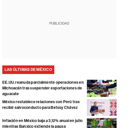
PUBLICIDAD
LAS ÚLTIMAS DE MÉXICO
EE.UU. reanuda parcialmente operaciones en
Michoacán tras suspender exportaciones de
aguacate
México restablece relaciones con Perú tras
recibir salvoconducto para Betssy Chávez
Inflación en México baja a 3,12% anual en julio
mientras Banxico extiende la pausa