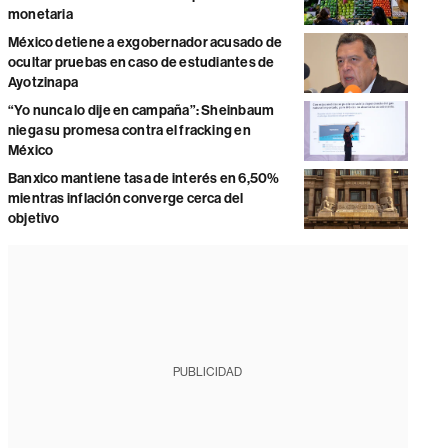
monetaria
México detiene a exgobernador acusado de
ocultar pruebas en caso de estudiantes de
Ayotzinapa
“Yo nunca lo dije en campaña”: Sheinbaum
niega su promesa contra el fracking en
México
Banxico mantiene tasa de interés en 6,50%
mientras inflación converge cerca del
objetivo
PUBLICIDAD