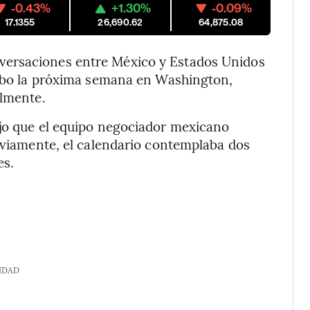
-0.43%
+1.30%
-0.09%
17.1355
26,690.62
64,875.08
versaciones entre México y Estados Unidos
 cabo la próxima semana en Washington,
almente.
ijo que el equipo negociador mexicano
reviamente, el calendario contemplaba dos
es.
IDAD