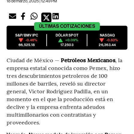
18 de marzo, 2025 | 12:49 PM
ÚLTIMAS
COTIZACIONES
S&P/BMV IPC
DÓLAR SPOT
NASDAQ
-0.46%
+0.09%
-0.83%
66,525.18
17.2503
26,363.44
Ciudad de México —
Petróleos Mexicanos
, la
empresa estatal conocida como Pemex, hizo
tres descubrimientos petroleros de 100
millones de barriles, reveló su director
general, Víctor Rodríguez Padilla, en un
momento en el que la producción está en
declive y la empresa enfrenta adeudos
multimillonarios con contratistas y
proveedores.