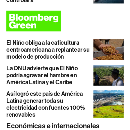
controlará
El Niño obliga a la caficultura
centroamericana a replantear su
modelo de producción
La ONU advierte que El Niño
podría agravar el hambre en
América Latina y el Caribe
Así logró este país de América
Latina generar toda su
electricidad con fuentes 100%
renovables
Económicas e internacionales