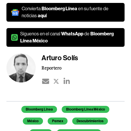
Convierta
Bloomberg Línea
en su fuente de
noticias
aquí
Síguenos en el canal
WhatsApp
de
Bloomberg
Línea México
Arturo Solís
Reportero
Temas de este artículo
Bloomberg Línea
Bloomberg Línea México
México
Pemex
Descubrimientos