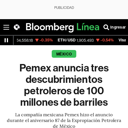
PUBLICIDAD
Ingresar
-0.35%
ETH/USD
-0.54%
Visa
4,558.18
1,905.493
368.54
MÉXICO
Pemex anuncia tres
descubrimientos
petroleros de 100
millones de barriles
La compañía mexicana Pemex hizo el anuncio
durante el aniversario 87 de la Expropiación Petrolera
de México