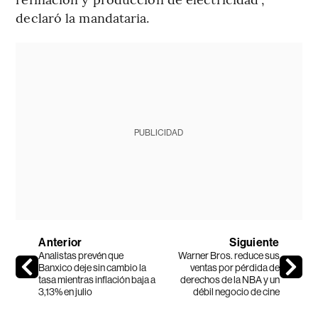
declaró la mandataria.
PUBLICIDAD
Anterior
Siguiente
Analistas prevén que
Warner Bros. reduce sus
Banxico deje sin cambio la
ventas por pérdida de
tasa mientras inflación baja a
derechos de la NBA y un
3,13% en julio
débil negocio de cine