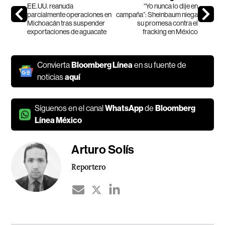
EE.UU. reanuda
“Yo nunca lo dije en
parcialmente operaciones en
campaña”: Sheinbaum niega
Michoacán tras suspender
su promesa contra el
exportaciones de aguacate
fracking en México
Convierta
Bloomberg Línea
en su fuente de
noticias
aquí
Síguenos en el canal
WhatsApp
de
Bloomberg
Línea México
Arturo Solís
Reportero