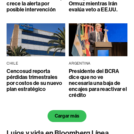
crece la alerta por
Ormuz mientras Irán
posible intervención
evalúa veto a EE.UU.
CHILE
ARGENTINA
Cencosud reporta
Presidente del BCRA
pérdidas trimestrales
dice que no ve
por costos de su nuevo
necesaria una baja de
plan estratégico
encajes para reactivar el
crédito
Cargar más
Lujos y vida en Bloomberg Línea