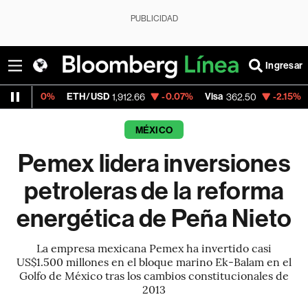
PUBLICIDAD
Ingresar
%
ETH/USD
-0.07%
Visa
-2.15%
MercadoLi
1,912.66
362.50
MÉXICO
Pemex lidera inversiones
petroleras de la reforma
energética de Peña Nieto
La empresa mexicana Pemex ha invertido casi
US$1.500 millones en el bloque marino Ek-Balam en el
Golfo de México tras los cambios constitucionales de
2013