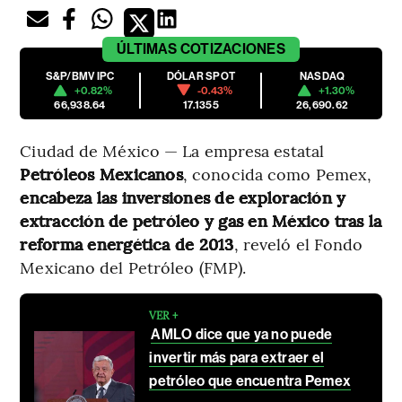
ÚLTIMAS
COTIZACIONES
S&P/BMV IPC
DÓLAR SPOT
NASDAQ
+0.82%
-0.43%
+1.30%
66,938.64
17.1355
26,690.62
Ciudad de México — La empresa estatal
Petróleos Mexicanos
, conocida como Pemex,
encabeza las inversiones de exploración y
extracción de petróleo y gas en México tras la
reforma energética de 2013
, reveló el Fondo
Mexicano del Petróleo (FMP).
VER +
AMLO dice que ya no puede
invertir más para extraer el
petróleo que encuentra Pemex