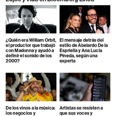
¿Quién era William Orbit,
El mensaje detrás del
el productor que trabajó
estilo de Abelardo De la
con Madonna y ayudó a
Espriella y Ana Lucía
definir el sonido de los
Pineda, según una
2000?
experta
De los vinos a la música:
Artistas se resisten a
los negocios y
que sus voces y