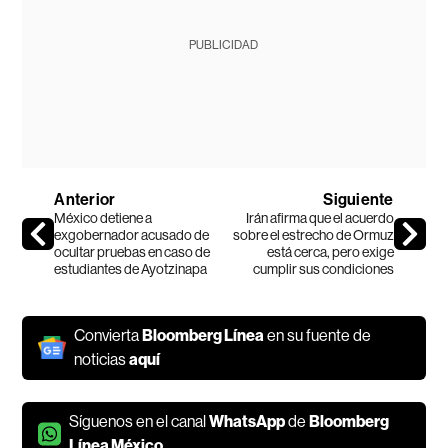
PUBLICIDAD
Anterior
Siguiente
México detiene a
Irán afirma que el acuerdo
exgobernador acusado de
sobre el estrecho de Ormuz
ocultar pruebas en caso de
está cerca, pero exige
estudiantes de Ayotzinapa
cumplir sus condiciones
Convierta
Bloomberg Línea
en su fuente de
noticias
aquí
Síguenos en el canal
WhatsApp
de
Bloomberg
Línea México