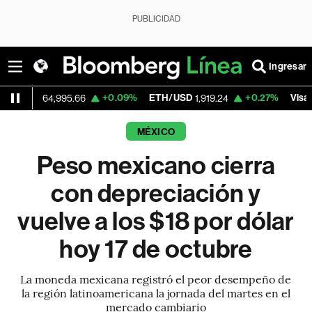
PUBLICIDAD
Ingresar
+0.09%
ETH/USD
+0.27%
Visa
64,995.66
1,919.24
362.50
MÉXICO
Peso mexicano cierra
con depreciación y
vuelve a los $18 por dólar
hoy 17 de octubre
La moneda mexicana registró el peor desempeño de
la región latinoamericana la jornada del martes en el
mercado cambiario