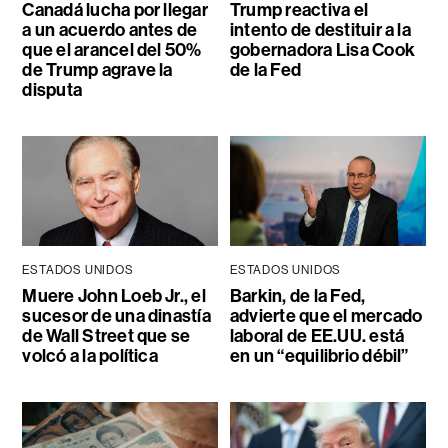
Canadá lucha por llegar
Trump reactiva el
a un acuerdo antes de
intento de destituir a la
que el arancel del 50%
gobernadora Lisa Cook
de Trump agrave la
de la Fed
disputa
ESTADOS UNIDOS
ESTADOS UNIDOS
Muere John Loeb Jr., el
Barkin, de la Fed,
sucesor de una dinastía
advierte que el mercado
de Wall Street que se
laboral de EE.UU. está
volcó a la política
en un “equilibrio débil”