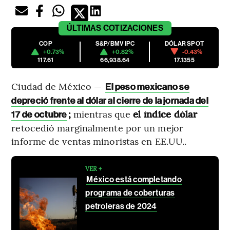
ÚLTIMAS
COTIZACIONES
COP
S&P/BMV IPC
DÓLAR SPOT
+0.73%
+0.82%
-0.43%
117.61
66,938.64
17.1355
Ciudad de México —
El peso mexicano se
depreció frente al dólar al cierre de la jornada del
;
mientras que
el índice dólar
17 de octubre
retocedió marginalmente por un mejor
informe de ventas minoristas en EE.UU..
VER +
México está completando
programa de coberturas
petroleras de 2024