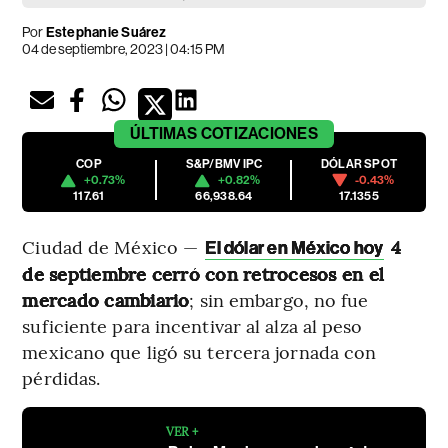
Por
Estephanie Suárez
04 de septiembre, 2023 | 04:15 PM
ÚLTIMAS
COTIZACIONES
COP
S&P/BMV IPC
DÓLAR SPOT
+0.73%
+0.82%
-0.43%
117.61
66,938.64
17.1355
Ciudad de México —
4
El dólar en México hoy
de septiembre cerró con retrocesos en el
mercado cambiario
; sin embargo, no fue
suficiente para incentivar al alza al peso
mexicano que ligó su tercera jornada con
pérdidas.
VER +