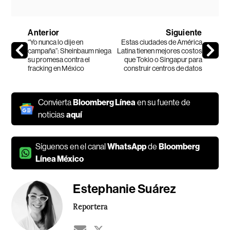
Anterior
Siguiente
“Yo nunca lo dije en
Estas ciudades de América
campaña”: Sheinbaum niega
Latina tienen mejores costos
su promesa contra el
que Tokio o Singapur para
fracking en México
construir centros de datos
Convierta
Bloomberg Línea
en su fuente de
noticias
aquí
Síguenos en el canal
WhatsApp
de
Bloomberg
Línea México
Estephanie Suárez
Reportera