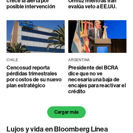
crece la alerta por
Ormuz mientras Irán
posible intervención
evalúa veto a EE.UU.
CHILE
ARGENTINA
Cencosud reporta
Presidente del BCRA
pérdidas trimestrales
dice que no ve
por costos de su nuevo
necesaria una baja de
plan estratégico
encajes para reactivar el
crédito
Cargar más
Lujos y vida en Bloomberg Línea