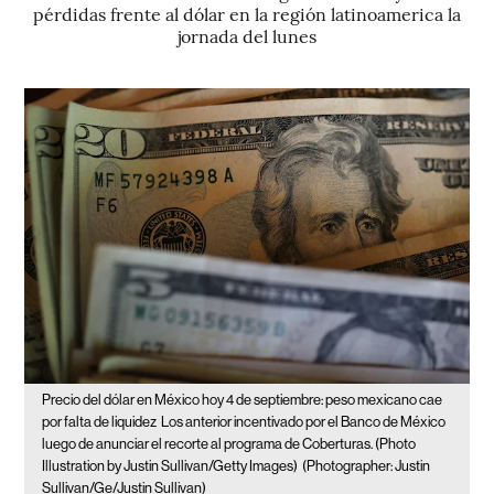
pérdidas frente al dólar en la región latinoamerica la
jornada del lunes
Precio del dólar en México hoy 4 de septiembre: peso mexicano cae
por falta de liquidez
Los anterior incentivado por el Banco de México
luego de anunciar el recorte al programa de Coberturas. (Photo
Illustration by Justin Sullivan/Getty Images)
(Photographer: Justin
Sullivan/Ge/Justin Sullivan)