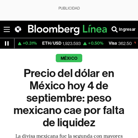
PUBLICIDAD
Ingresar
+0.31%
ETH/USD
+0.50%
Visa
-2.15%
M
1,923.593
362.50
MÉXICO
Precio del dólar en
México hoy 4 de
septiembre: peso
mexicano cae por falta
de liquidez
La divisa mexicana fue la segunda con mayores