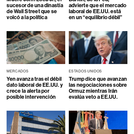
sucesor de una dinastía
advierte que el mercado
de Wall Street que se
laboral de EE.UU. está
volcó a la política
en un “equilibrio débil”
MERCADOS
ESTADOS UNIDOS
Yen avanza tras el débil
Trump dice que avanzan
dato laboral de EE.UU. y
las negociaciones sobre
crece la alerta por
Ormuz mientras Irán
posible intervención
evalúa veto a EE.UU.