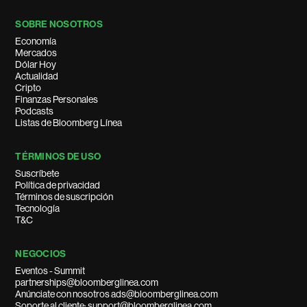
SOBRE NOSOTROS
Economía
Mercados
Dólar Hoy
Actualidad
Cripto
Finanzas Personales
Podcasts
Listas de Bloomberg Línea
TÉRMINOS DE USO
Suscríbete
Política de privacidad
Términos de suscripción
Tecnología
T&C
NEGOCIOS
Eventos - Summit
partnerships@bloomberglinea.com
Anúnciate con nosotros ads@bloomberglinea.com
Soporte al cliente: support@bloomberglinea.com