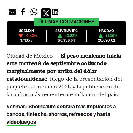
ÚLTIMAS
COTIZACIONES
USDMXN
S&P/BMV IPC
NASDAQ
-0.43%
+0.82%
+1.30%
17.1355
66,938.64
26,690.62
Ciudad de México —
El peso mexicano inicia
este martes 9 de septiembre cotizando
marginalmente por arriba del dólar
estadounidense
, luego de la presentación del
paquete económico 2026 y la publicación de
las cifras más recientes de inflación del país.
Ver más:
Sheinbaum cobrará más impuestos a
bancos, fintechs, ahorros, refrescos y hasta
videojuegos