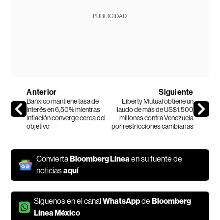
PUBLICIDAD
Anterior
Siguiente
Banxico mantiene tasa de
Liberty Mutual obtiene un
interés en 6,50% mientras
laudo de más de US$1.500
inflación converge cerca del
millones contra Venezuela
objetivo
por restricciones cambiarias
Convierta
Bloomberg Línea
en su fuente de
noticias
aquí
Síguenos en el canal
WhatsApp
de
Bloomberg
Línea México