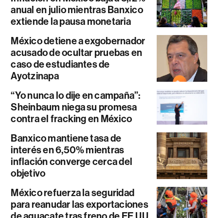
anual en julio mientras Banxico
extiende la pausa monetaria
México detiene a exgobernador
acusado de ocultar pruebas en
caso de estudiantes de
Ayotzinapa
“Yo nunca lo dije en campaña”:
Sheinbaum niega su promesa
contra el fracking en México
Banxico mantiene tasa de
interés en 6,50% mientras
inflación converge cerca del
objetivo
México refuerza la seguridad
para reanudar las exportaciones
de aguacate tras freno de EE.UU.