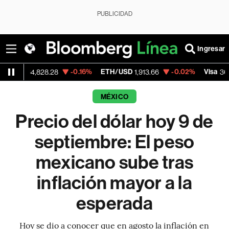
PUBLICIDAD
Ingresar
-0.16%
ETH/USD
-0.02%
Visa
-2
,828.28
1,913.66
362.50
MÉXICO
Precio del dólar hoy 9 de
septiembre: El peso
mexicano sube tras
inflación mayor a la
esperada
Hoy se dio a conocer que en agosto la inflación en