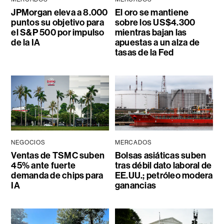
JPMorgan eleva a 8.000
El oro se mantiene
puntos su objetivo para
sobre los US$4.300
el S&P 500 por impulso
mientras bajan las
de la IA
apuestas a un alza de
tasas de la Fed
NEGOCIOS
MERCADOS
Ventas de TSMC suben
Bolsas asiáticas suben
45% ante fuerte
tras débil dato laboral de
demanda de chips para
EE.UU.; petróleo modera
IA
ganancias