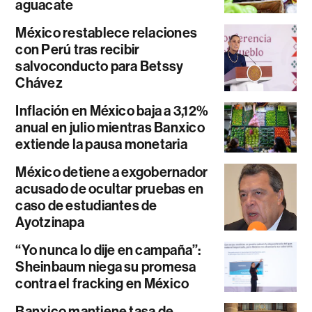
aguacate
México restablece relaciones
con Perú tras recibir
salvoconducto para Betssy
Chávez
Inflación en México baja a 3,12%
anual en julio mientras Banxico
extiende la pausa monetaria
México detiene a exgobernador
acusado de ocultar pruebas en
caso de estudiantes de
Ayotzinapa
“Yo nunca lo dije en campaña”:
Sheinbaum niega su promesa
contra el fracking en México
Banxico mantiene tasa de