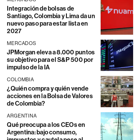
Integración de bolsas de
Santiago, Colombia y Lima da un
nuevo paso para estar lista en
2027
MERCADOS
JPMorgan eleva a 8.000 puntos
su objetivo para el S&P 500 por
impulso de la IA
COLOMBIA
¿Quién compra y quién vende
acciones en la Bolsa de Valores
de Colombia?
ARGENTINA
Qué preocupa a los CEOs en
Argentina: bajo consumo,
impuestos y cautela pese al