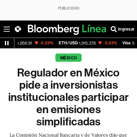
PUBLICIDAD
Ingresar
-0.23%
ETH/USD
-0.23%
Visa
-2
,956.91
1,915.378
362.50
MÉXICO
Regulador en México
pide a inversionistas
institucionales participar
en emisiones
simplificadas
La Comisión Nacional Bancaria y de Valores dijo que