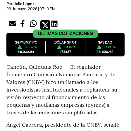
Por
Italia López
29 de mayo, 2026 | 07:10 PM
ÚLTIMAS
COTIZACIONES
S&P/BMV IPC
DÓLAR SPOT
NASDAQ
+0.82%
+0.08%
+1.30%
66,938.64
17.1487
26,690.62
Cancún, Quintana Roo — El regulador
financiero Comisión Nacional Bancaria y de
Valores (CNBV) hizo un llamado a los
inversionistas institucionales a replantear su
visión respecto al financiamiento de las
pequeñas y medianas empresas (pymes) a
través de las emisiones simplificadas.
Ángel Cabrera, presidente de la CNBV, señaló