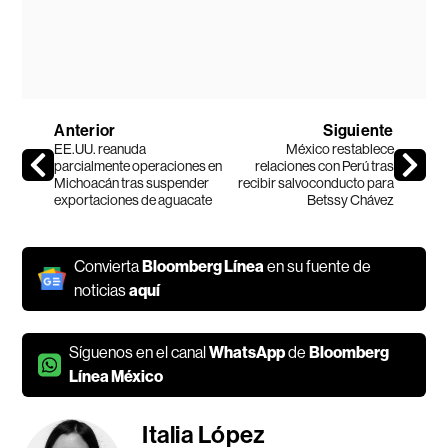
Anterior
Siguiente
EE.UU. reanuda
México restablece
parcialmente operaciones en
relaciones con Perú tras
Michoacán tras suspender
recibir salvoconducto para
exportaciones de aguacate
Betssy Chávez
Convierta
Bloomberg Línea
en su fuente de
noticias
aquí
Síguenos en el canal
WhatsApp
de
Bloomberg
Línea México
Italia López