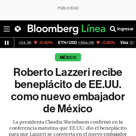
PUBLICIDAD
Ingresar
-0.40%
ETH/USD
-0.62%
Visa
+0
134.36
1,894.08
370.47
MÉXICO
Roberto Lazzeri recibe
beneplácito de EE.UU.
como nuevo embajador
de México
La presidenta Claudia Sheinbaum confirmó en la
conferencia matutina que EE.UU. dio el beneplácito
para que Lazzeri se convierta en el nuevo embajador