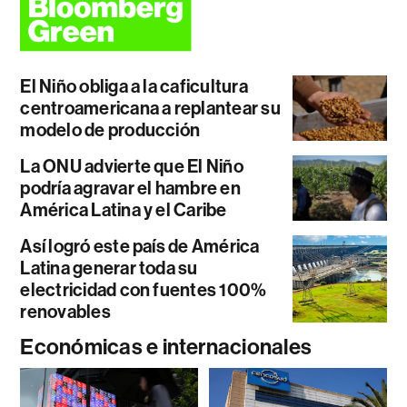
El Niño obliga a la caficultura
centroamericana a replantear su
modelo de producción
La ONU advierte que El Niño
podría agravar el hambre en
América Latina y el Caribe
Así logró este país de América
Latina generar toda su
electricidad con fuentes 100%
renovables
Económicas e internacionales