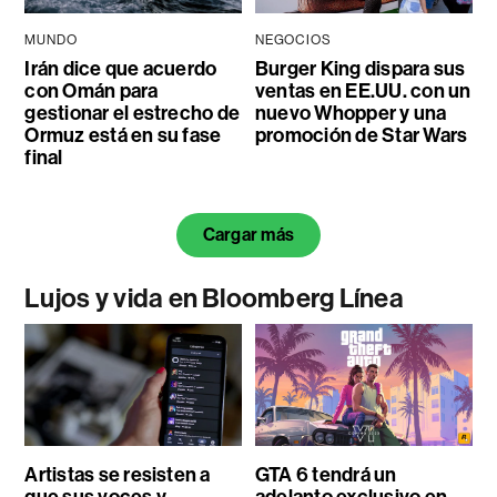
MUNDO
NEGOCIOS
Irán dice que acuerdo
Burger King dispara sus
con Omán para
ventas en EE.UU. con un
gestionar el estrecho de
nuevo Whopper y una
Ormuz está en su fase
promoción de Star Wars
final
Cargar más
Lujos y vida en Bloomberg Línea
Artistas se resisten a
GTA 6 tendrá un
que sus voces y
adelanto exclusivo en