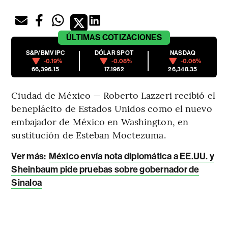
ÚLTIMAS
COTIZACIONES
S&P/BMV IPC
DÓLAR SPOT
NASDAQ
-0.19%
-0.08%
-0.06%
66,396.15
17.1962
26,348.35
Ciudad de México — Roberto Lazzeri recibió el
beneplácito de Estados Unidos como el nuevo
embajador de México en Washington, en
sustitución de Esteban Moctezuma.
Ver más:
México envía nota diplomática a EE.UU. y
Sheinbaum pide pruebas sobre gobernador de
Sinaloa