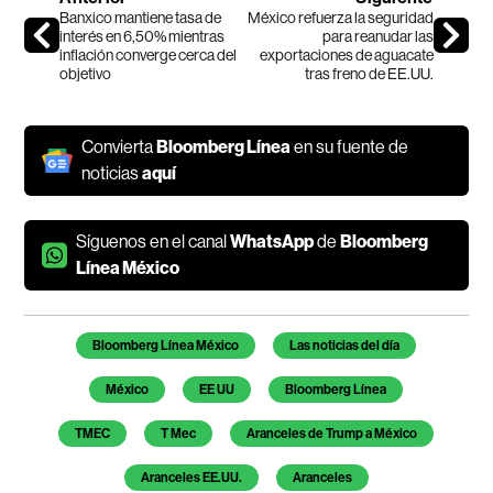
Banxico mantiene tasa de
México refuerza la seguridad
interés en 6,50% mientras
para reanudar las
inflación converge cerca del
exportaciones de aguacate
objetivo
tras freno de EE.UU.
Convierta
Bloomberg Línea
en su fuente de
noticias
aquí
Síguenos en el canal
WhatsApp
de
Bloomberg
Línea México
Temas de este artículo
Bloomberg Línea México
Las noticias del día
México
EE UU
Bloomberg Línea
TMEC
T Mec
Aranceles de Trump a México
Aranceles EE.UU.
Aranceles