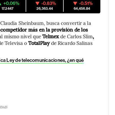
+0.06%
-0.83%
-0.51%
17.2447
26,363.44
64,456.84
Claudia Sheinbaum, busca convertir a la
 competidor más en la provisión de los
 al mismo nivel que
Telmex
de Carlos Slim
,
de Televisa o
TotalPlay
de Ricardo Salinas
ica Ley de telecomunicaciones, ¿en qué
IDAD