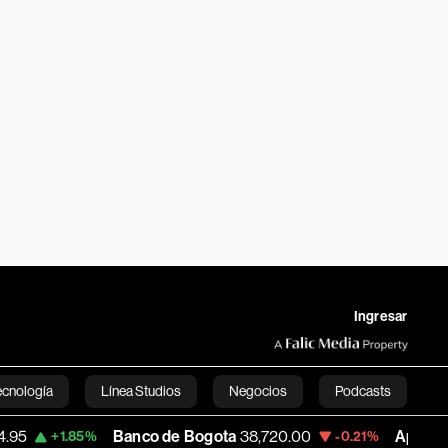
Ingresar
ecnología
Línea Studios
Negocios
Podcasts
Banco de Bogota
38,720.00
Apple
310.94
+1.85%
-0.21%
English