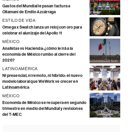
Gastos del Mundial le pasan factura a
Ollamani de Emilio Azcárraga
ESTILO DE VIDA
Omega x Swatch lanza un reloj con oro para
celebrar el alunizaje del Apollo 11
MÉXICO
Analistas vs Hacienda: ¿cómo le irá a la
economía de México rumbo al cierre del
2026?
LATINOAMÉRICA
Ni presencial, ni remoto, ni híbrido: el nuevo
modelo laboral que WeWork ve crecer en
Latinoamérica
MÉXICO
Economía de México se recupera en segundo
trimestre en medio del Mundial y revisiones
del T-MEC