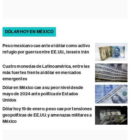
DÓLAR HOY EN MÉXICO
Peso mexicano cae ante el dólar como activo
refugio por guerra entre EE.UU., Israel e Irán
Cuatro monedas de Latinoamérica, entre las
más fuertes frente al dólar en mercados
emergentes
Dólar en México cae a su peor nivel desde
mayo de 2024 ante política de Estados
Unidos
Dólar hoy 19 de enero: peso cae por tensiones
geopolíticas de EE.UU. y amenazas militares a
México