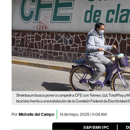
Sheinbaum busca poner a competir a CFE con Telmex, Izzi, TotalPlay y M
bicicleta frente a una instalación de la Comisión Federal de Electricidad 
Por
Michelle del Campo
14 de mayo, 2025 | 11:08 AM
S&P/BMV IPC
D