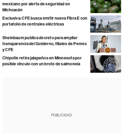
mexicano por alerta de seguridad en
Michoacán
Exclusiva: CFE busca emitir nueva Fibra E con
portafolio de centrales eléctricas
Sheinbaum publica decreto para ampliar
transparencia del Gobierno, filiales de Pemex
y CFE
Chipotle retira jalapeños en Minnesota por
posible vínculo con un brote de salmonela
PUBLICIDAD