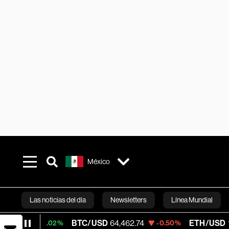
México
Las noticias del día
Newsletters
Línea Mundial
BTC/USD
64,462.74
ETH/USD
1,896.4
+0.02%
-0.50%
Bloomberg 