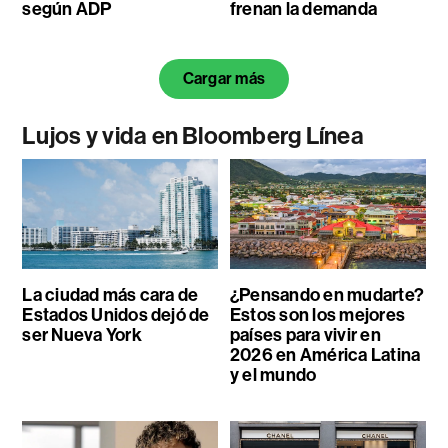
según ADP
frenan la demanda
Cargar más
Lujos y vida en Bloomberg Línea
La ciudad más cara de
¿Pensando en mudarte?
Estados Unidos dejó de
Estos son los mejores
ser Nueva York
países para vivir en
2026 en América Latina
y el mundo