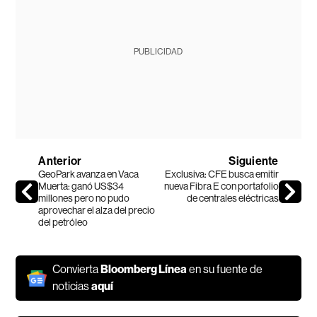
PUBLICIDAD
Anterior
Siguiente
GeoPark avanza en Vaca
Exclusiva: CFE busca emitir
Muerta: ganó US$34
nueva Fibra E con portafolio
millones pero no pudo
de centrales eléctricas
aprovechar el alza del precio
del petróleo
Convierta
Bloomberg Línea
en su fuente de
noticias
aquí