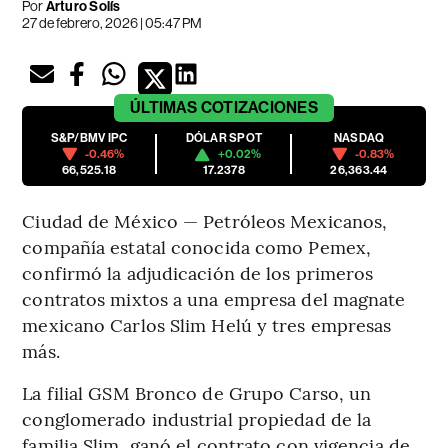
Por
Arturo Solís
27 de febrero, 2026 | 05:47 PM
ÚLTIMAS
COTIZACIONES
S&P/BMV IPC
DÓLAR SPOT
NASDAQ
-0.46%
+0.02%
-0.83%
66,525.18
17.2378
26,363.44
Ciudad de México — Petróleos Mexicanos,
compañía estatal conocida como Pemex,
confirmó la adjudicación de los primeros
contratos mixtos a una empresa del magnate
mexicano Carlos Slim Helú y tres empresas
más.
La filial GSM Bronco de Grupo Carso, un
conglomerado industrial propiedad de la
familia Slim, ganó el contrato con vigencia de