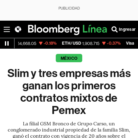
PUBLICIDAD
Ingresar
-0.18%
ETH/USD
-0.37%
Visa
-
,668.05
1,908.715
368.54
MÉXICO
Slim y tres empresas más
ganan los primeros
contratos mixtos de
Pemex
La filial GSM Bronco de Grupo Carso, un
conglomerado industrial propiedad de la familia Slim,
ganó el contrato con vigencia de 20 años sobre el