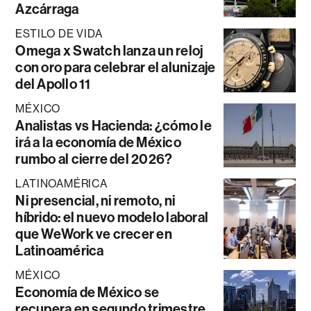
Azcárraga
ESTILO DE VIDA
Omega x Swatch lanza un reloj
con oro para celebrar el alunizaje
del Apollo 11
MÉXICO
Analistas vs Hacienda: ¿cómo le
irá a la economía de México
rumbo al cierre del 2026?
LATINOAMÉRICA
Ni presencial, ni remoto, ni
híbrido: el nuevo modelo laboral
que WeWork ve crecer en
Latinoamérica
MÉXICO
Economía de México se
recupera en segundo trimestre