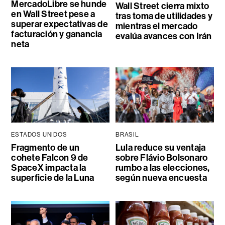
MercadoLibre se hunde
Wall Street cierra mixto
en Wall Street pese a
tras toma de utilidades y
superar expectativas de
mientras el mercado
facturación y ganancia
evalúa avances con Irán
neta
ESTADOS UNIDOS
BRASIL
Fragmento de un
Lula reduce su ventaja
cohete Falcon 9 de
sobre Flávio Bolsonaro
SpaceX impacta la
rumbo a las elecciones,
superficie de la Luna
según nueva encuesta