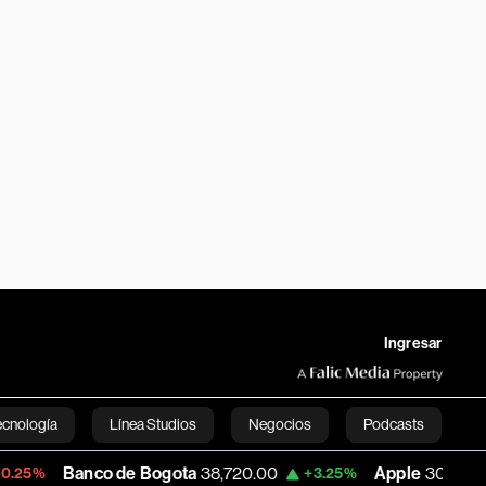
Ingresar
ecnología
Línea Studios
Negocios
Podcasts
nco de Bogota
38,720.00
Apple
308.63
+3.25%
-7.53%
English