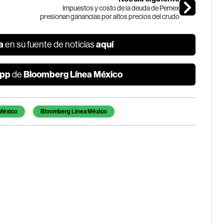
Impuestos y costo de la deuda de Pemex
presionan ganancias por altos precios del crudo
a
aquí
en su fuente de noticias
pp
Bloomberg Línea México
de
 México
Bloomberg Línea México