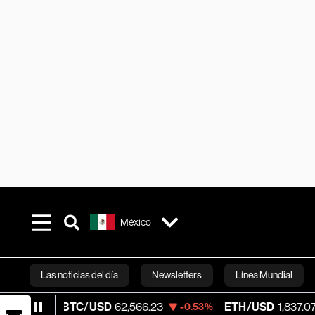
México
Las noticias del día
Newsletters
Línea Mundial
BTC/USD
62,566.23
ETH/USD
1,837.073
-0.53%
-1.26
Bloomberg 