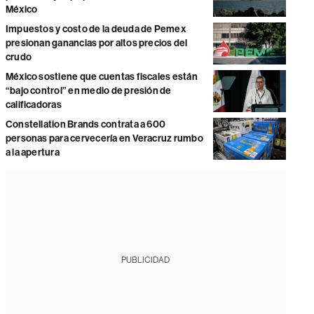
México
Impuestos y costo de la deuda de Pemex
presionan ganancias por altos precios del
crudo
México sostiene que cuentas fiscales están
“bajo control” en medio de presión de
calificadoras
Constellation Brands contrata a 600
personas para cervecería en Veracruz rumbo
a la apertura
PUBLICIDAD