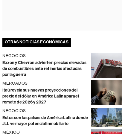
OTRAS NOTICIAS ECONÓMICAS
NEGOCIOS
Exxon y Chevron advierten precios elevados
de combustibles ante refinerías afectadas
por la guerra
MERCADOS
Itaú revela sus nuevas proyecciones del
precio del dólar en América Latina para el
remate de 2026 y 2027
NEGOCIOS
Estos son los países de América Latina donde
JLL ve mayor potencial inmobiliario
MÉXICO