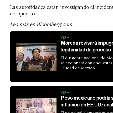
Las autoridades están investigando el incidente
aeropuerto.
Lea más en Bloomberg.com
VER +
Morena revisará impugn
legitimidad de proceso
El dirigente nacional de M
seleccionará con encuestas a
Ciudad de México
VER +
Peso mexicano podría se
inflación en EE.UU.: ana
El principal elemento que e