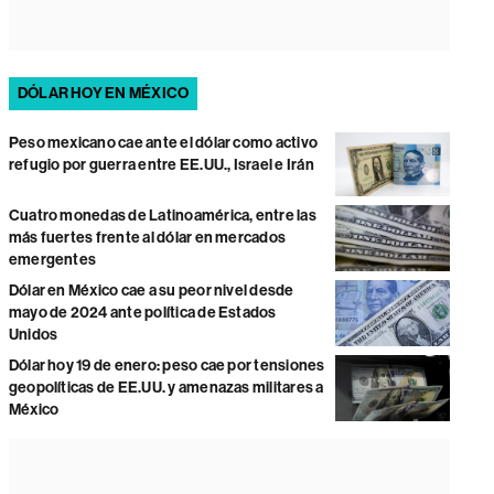
DÓLAR HOY EN MÉXICO
Peso mexicano cae ante el dólar como activo
refugio por guerra entre EE.UU., Israel e Irán
Cuatro monedas de Latinoamérica, entre las
más fuertes frente al dólar en mercados
emergentes
Dólar en México cae a su peor nivel desde
mayo de 2024 ante política de Estados
Unidos
Dólar hoy 19 de enero: peso cae por tensiones
geopolíticas de EE.UU. y amenazas militares a
México