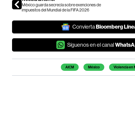
México guarda secrecía sobre exenciones de
impuestos del Mundial de la FIFA 2026
Bloomberg Líne
Convierta
WhatsA
Síguenos en el canal
Temas de este artículo
AICM
México
Violencia en