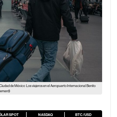
a Ciudad de México
Los viajeros en el Aeropuerto Internacional Benito
lemard)
ÓLAR SPOT
NASDAQ
BTC/USD