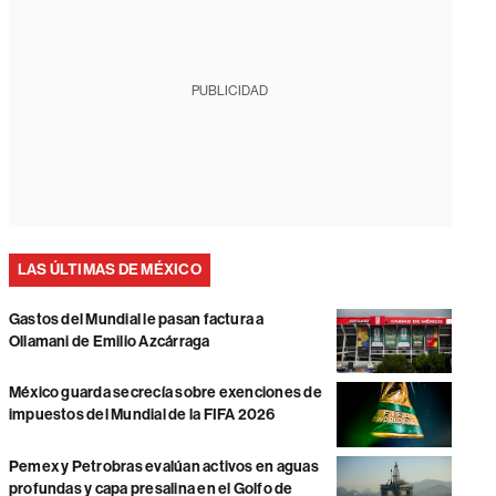
PUBLICIDAD
LAS ÚLTIMAS DE MÉXICO
Gastos del Mundial le pasan factura a
Ollamani de Emilio Azcárraga
México guarda secrecía sobre exenciones de
impuestos del Mundial de la FIFA 2026
Pemex y Petrobras evalúan activos en aguas
profundas y capa presalina en el Golfo de