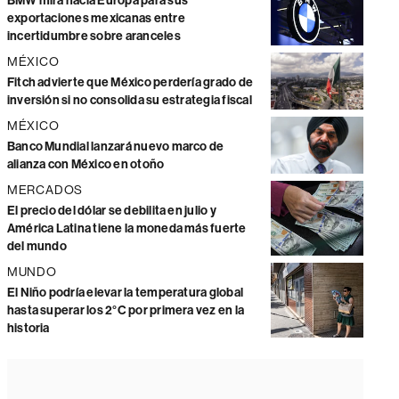
BMW mira hacia Europa para sus
exportaciones mexicanas entre
incertidumbre sobre aranceles
MÉXICO
Fitch advierte que México perdería grado de
inversión si no consolida su estrategia fiscal
MÉXICO
Banco Mundial lanzará nuevo marco de
alianza con México en otoño
MERCADOS
El precio del dólar se debilita en julio y
América Latina tiene la moneda más fuerte
del mundo
MUNDO
El Niño podría elevar la temperatura global
hasta superar los 2°C por primera vez en la
historia