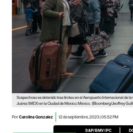
Sospechoso es detenido tras tiroteo en el Aeropuerto Internacional de l
Juárez (MEX) en la Ciudad de México, México.
(Bloomberg/Jeoffrey Guil
Por
Carolina Gonzalez
12 de septiembre, 2023 | 05:52 PM
S&P/BMV IPC
D