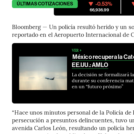
-0.53%
ÚLTIMAS
COTIZACIONES
66,936.99
Bloomberg — Un policía resultó herido y un s
reportado en el Aeropuerto Internacional de 
VER +
México recupera la Cat
EE.UU.: AMLO
La decisión se formalizará 
durante su conferencia matu
en un “futuro próximo”
“Hace unos minutos personal de la Policía de 
persecución a presuntos delincuentes, tuvo u
avenida Carlos León, resultando un policía he