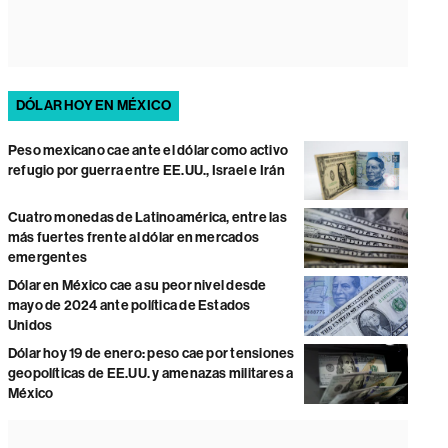
DÓLAR HOY EN MÉXICO
Peso mexicano cae ante el dólar como activo
refugio por guerra entre EE.UU., Israel e Irán
Cuatro monedas de Latinoamérica, entre las
más fuertes frente al dólar en mercados
emergentes
Dólar en México cae a su peor nivel desde
mayo de 2024 ante política de Estados
Unidos
Dólar hoy 19 de enero: peso cae por tensiones
geopolíticas de EE.UU. y amenazas militares a
México