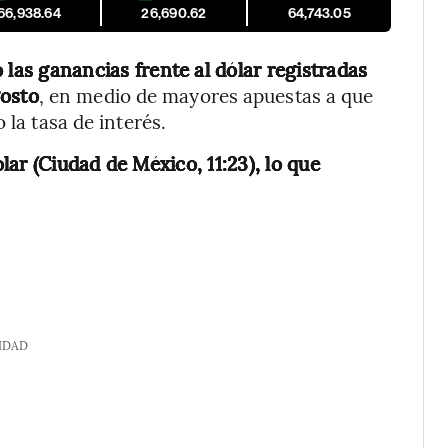
66,938.64
26,690.62
64,743.05
 las ganancias frente al dólar registradas
gosto
, en medio de mayores apuestas a que
 la tasa de interés.
ar (Ciudad de México, 11:23), lo que
IDAD