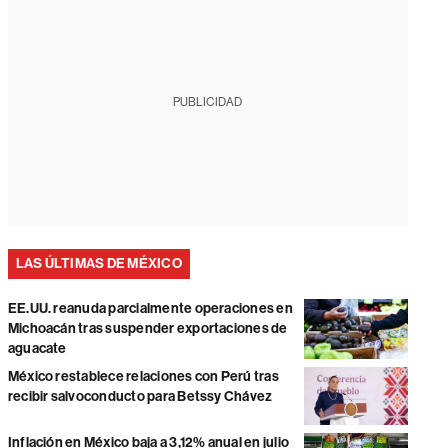
PUBLICIDAD
LAS ÚLTIMAS DE MÉXICO
EE.UU. reanuda parcialmente operaciones en
Michoacán tras suspender exportaciones de
aguacate
México restablece relaciones con Perú tras
recibir salvoconducto para Betssy Chávez
Inflación en México baja a 3,12% anual en julio