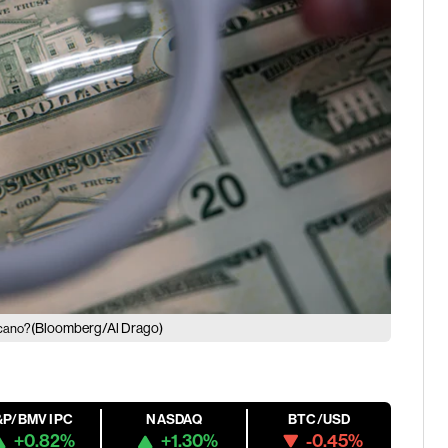
(Bloomberg/Al Drago)
icano?
&P/BMV IPC
NASDAQ
BTC/USD
+0.82%
+1.30%
-0.45%