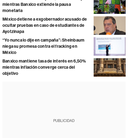
mientras Banxico extiende la pausa
monetaria
México detiene a exgobernador acusado de
ocultar pruebas en caso de estudiantes de
Ayotzinapa
“Yo nunca lo dije en campaña”: Sheinbaum
niega su promesa contra el fracking en
México
Banxico mantiene tasa de interés en 6,50%
mientras inflación converge cerca del
objetivo
PUBLICIDAD