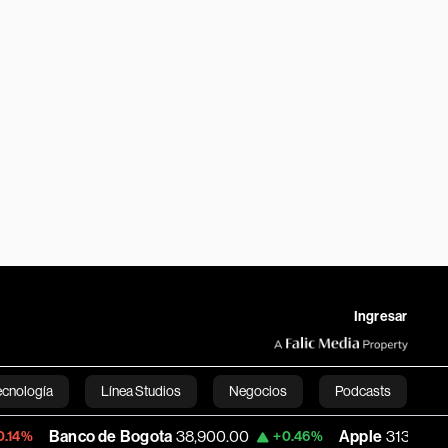
Ingresar
ecnología
Línea Studios
Negocios
Podcasts
o de Bogota
38,900.00
Apple
313.305
+0.46%
+0.25%
English