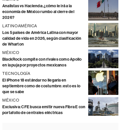
Analistas vs Hacienda: ¿cómo le irá a la
economía de México rumbo al cierre del
2026?
LATINOAMÉRICA
Los 5 países de América Latina con mayor
calidad de vida en 2026, según clasificación
de Wharton
MÉXICO
BlackRock compite con rivales como Apollo
en la puja por proyectos mexicanos
TECNOLOGÍA
El iPhone 18 estándar no llegaría en
septiembre como de costumbre: esto es lo
que se sabe
MÉXICO
Exclusiva: CFE busca emitir nueva Fibra E con
portafolio de centrales eléctricas