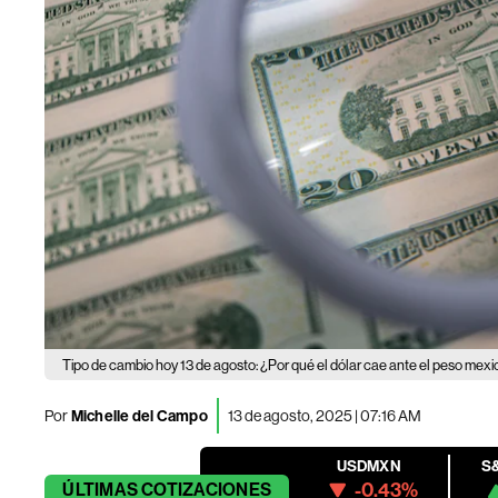
Tipo de cambio hoy 13 de agosto: ¿Por qué el dólar cae ante el peso mex
Por
Michelle del Campo
13 de agosto, 2025 | 07:16 AM
USDMXN
S
-0.43%
ÚLTIMAS
COTIZACIONES