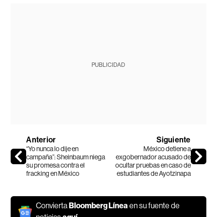
PUBLICIDAD
Anterior
Siguiente
“Yo nunca lo dije en
México detiene a
campaña”: Sheinbaum niega
exgobernador acusado de
su promesa contra el
ocultar pruebas en caso de
fracking en México
estudiantes de Ayotzinapa
Convierta
Bloomberg Línea
en su fuente de