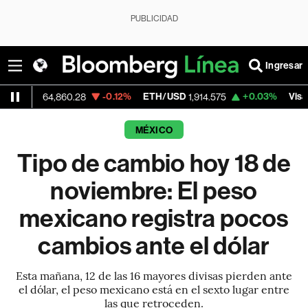
PUBLICIDAD
Ingresar
-0.12%
ETH/USD
+0.03%
Visa
64,860.28
1,914.575
362.50
MÉXICO
Tipo de cambio hoy 18 de
noviembre: El peso
mexicano registra pocos
cambios ante el dólar
Esta mañana, 12 de las 16 mayores divisas pierden ante
el dólar, el peso mexicano está en el sexto lugar entre
las que retroceden.