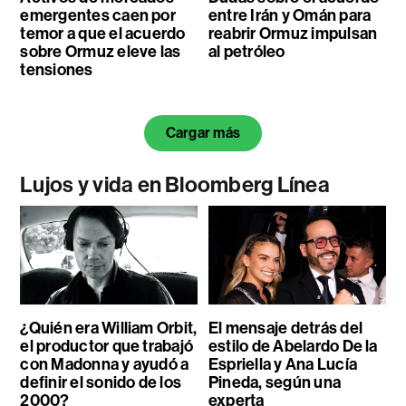
emergentes caen por
entre Irán y Omán para
temor a que el acuerdo
reabrir Ormuz impulsan
sobre Ormuz eleve las
al petróleo
tensiones
Cargar más
Lujos y vida en Bloomberg Línea
¿Quién era William Orbit,
El mensaje detrás del
el productor que trabajó
estilo de Abelardo De la
con Madonna y ayudó a
Espriella y Ana Lucía
definir el sonido de los
Pineda, según una
2000?
experta