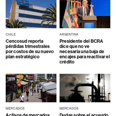
CHILE
ARGENTINA
Cencosud reporta
Presidente del BCRA
pérdidas trimestrales
dice que no ve
por costos de su nuevo
necesaria una baja de
plan estratégico
encajes para reactivar el
crédito
MERCADOS
MERCADOS
Activos de mercados
Dudas sobre el acuerdo