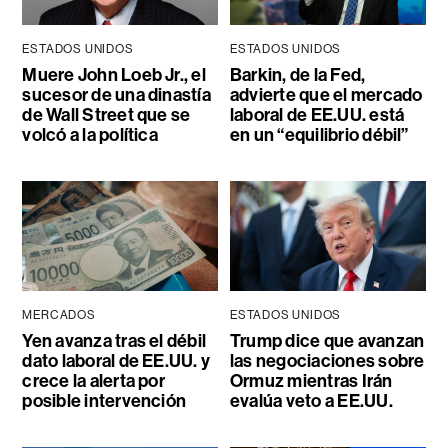
ESTADOS UNIDOS
ESTADOS UNIDOS
Muere John Loeb Jr., el
Barkin, de la Fed,
sucesor de una dinastía
advierte que el mercado
de Wall Street que se
laboral de EE.UU. está
volcó a la política
en un “equilibrio débil”
MERCADOS
ESTADOS UNIDOS
Yen avanza tras el débil
Trump dice que avanzan
dato laboral de EE.UU. y
las negociaciones sobre
crece la alerta por
Ormuz mientras Irán
posible intervención
evalúa veto a EE.UU.