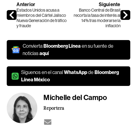
Anterior
Siguiente
Estados Unidos acusa a
Banco Central de Brasil
miembros del Cártel Jalisco
recorta la tasa de interés al
Nueva Generación de tráfico
14% tras moderarse la
y fraude
inflación
Convierta
Bloomberg Línea
en su fuente de
noticias
aquí
Síguenos en el canal
WhatsApp
de
Bloomberg
Línea México
Michelle del Campo
Reportera