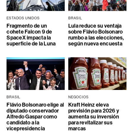
ESTADOS UNIDOS
BRASIL
Fragmento de un
Lula reduce su ventaja
cohete Falcon 9 de
sobre Flávio Bolsonaro
SpaceX impacta la
rumbo a las elecciones,
superficie de la Luna
según nueva encuesta
BRASIL
NEGOCIOS
Flávio Bolsonaro elige al
Kraft Heinz eleva
diputado conservador
previsión para 2026 y
Alfredo Gaspar como
aumenta su inversión
candidato a la
para revitalizar sus
vicepresidencia
marcas