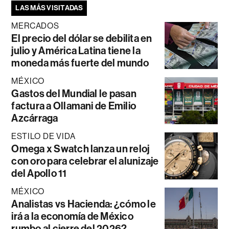
LAS MÁS VISITADAS
MERCADOS
El precio del dólar se debilita en
julio y América Latina tiene la
moneda más fuerte del mundo
MÉXICO
Gastos del Mundial le pasan
factura a Ollamani de Emilio
Azcárraga
ESTILO DE VIDA
Omega x Swatch lanza un reloj
con oro para celebrar el alunizaje
del Apollo 11
MÉXICO
Analistas vs Hacienda: ¿cómo le
irá a la economía de México
rumbo al cierre del 2026?