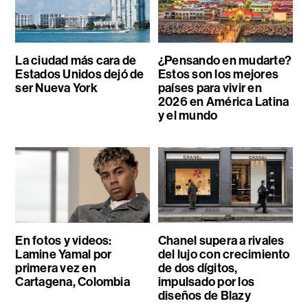
La ciudad más cara de
¿Pensando en mudarte?
Estados Unidos dejó de
Estos son los mejores
ser Nueva York
países para vivir en
2026 en América Latina
y el mundo
En fotos y videos:
Chanel supera a rivales
Lamine Yamal por
del lujo con crecimiento
primera vez en
de dos dígitos,
Cartagena, Colombia
impulsado por los
diseños de Blazy