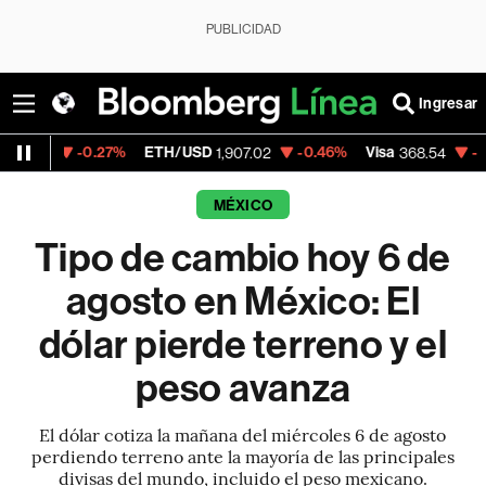
PUBLICIDAD
Ingresar
-0.27%
ETH/USD
-0.46%
Visa
-0.28%
M
1,907.02
368.54
MÉXICO
Tipo de cambio hoy 6 de
agosto en México: El
dólar pierde terreno y el
peso avanza
El dólar cotiza la mañana del miércoles 6 de agosto
perdiendo terreno ante la mayoría de las principales
divisas del mundo, incluido el peso mexicano.