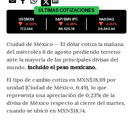
ÚLTIMAS
COTIZACIONES
USDMXN
S&P/BMV IPC
NASDAQ
-0.00%
-0.46%
-0.83%
17.2344
66,525.18
26,363.44
Ciudad de México — El dólar cotiza la mañana
del miércoles 6 de agosto perdiendo terreno
ante la mayoría de las principales divisas del
mundo,
incluido el peso mexicano.
El tipo de cambio cotiza en MXN$18,69 por
unidad (Ciudad de México, 6:49), lo que
representa una apreciación de 0,23% de la
divisa de México respecto al cierre del martes,
cuando se ubicó en MXN$18,74.