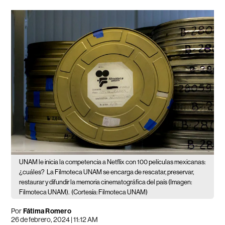
UNAM le inicia la competencia a Netflix con 100 películas mexicanas:
¿cuáles?
La Filmoteca UNAM se encarga de rescatar, preservar,
restaurar y difundir la memoria cinematográfica del país (Imagen:
Filmoteca UNAM).
(Cortesía: Filmoteca UNAM)
Por
Fátima Romero
26 de febrero, 2024 | 11:12 AM