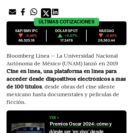
ÚLTIMAS
COTIZACIONES
S&P/BMV IPC
DÓLAR SPOT
NASDAQ
-0.46%
+0.07%
-0.83%
66,525.18
17.2478
26,363.44
Bloomberg Línea — La Universidad Nacional
Autónoma de México (UNAM) lanzó en 2019
Cine en línea, una plataforma en línea
para
acceder desde dispositivos electrónicos a más
de 100 títulos
, desde obras del cine silente
mexicano hasta documentales y películas de
ficción.
VER +
Premios Oscar 2024: cómo y
dónde ver ‘en vivo’ desde