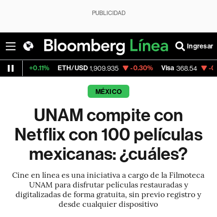
PUBLICIDAD
Ingresar
.11%
ETH/USD
-0.30%
Visa
-0.28%
Merc
1,909.935
368.54
MÉXICO
UNAM compite con
Netflix con 100 películas
mexicanas: ¿cuáles?
Cine en línea es una iniciativa a cargo de la Filmoteca
UNAM para disfrutar películas restauradas y
digitalizadas de forma gratuita, sin previo registro y
desde cualquier dispositivo