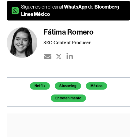
Síguenos en el canal
WhatsApp
de
Bloomberg
Línea México
Fátima Romero
SEO Content Producer
Temas de este artículo
Netflix
Streaming
México
Entretenimento