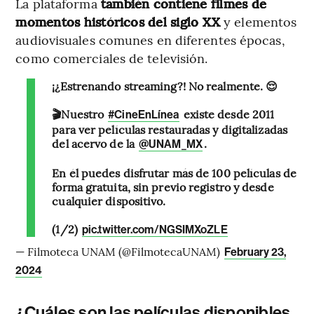
La plataforma
también contiene filmes de
momentos históricos del siglo XX
y elementos
audiovisuales comunes en diferentes épocas,
como comerciales de televisión.
¡¿Estrenando streaming?! No realmente. 😌
🎬Nuestro
existe desde 2011
#CineEnLínea
para ver películas restauradas y digitalizadas
del acervo de la
.
@UNAM_MX
En él puedes disfrutar más de 100 películas de
forma gratuita, sin previo registro y desde
cualquier dispositivo.
(1/2)
pic.twitter.com/NGSIMXoZLE
— Filmoteca UNAM (@FilmotecaUNAM)
February 23,
2024
¿Cuáles son las películas disponibles