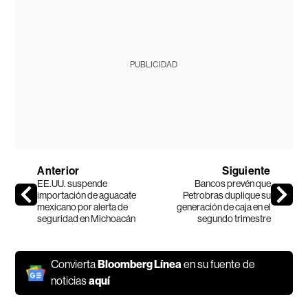
PUBLICIDAD
Anterior
Siguiente
EE.UU. suspende
Bancos prevén que
importación de aguacate
Petrobras duplique su
mexicano por alerta de
generación de caja en el
seguridad en Michoacán
segundo trimestre
Convierta
Bloomberg Línea
en su fuente de
noticias
aquí