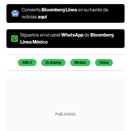
Convierta
Bloomberg Línea
en su fuente de
noticias
aquí
Síguenos en el canal
WhatsApp
de
Bloomberg
Línea México
Temas de este artículo
AMLO
Xi Jinping
México
China
PUBLICIDAD