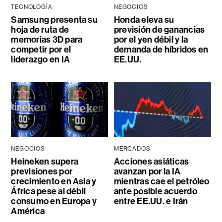
TECNOLOGÍA
NEGOCIOS
Samsung presenta su
Honda eleva su
hoja de ruta de
previsión de ganancias
memorias 3D para
por el yen débil y la
competir por el
demanda de híbridos en
liderazgo en IA
EE.UU.
NEGOCIOS
MERCADOS
Heineken supera
Acciones asiáticas
previsiones por
avanzan por la IA
crecimiento en Asia y
mientras cae el petróleo
África pese al débil
ante posible acuerdo
consumo en Europa y
entre EE.UU. e Irán
América