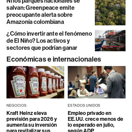
Ni los parques nacionales se
salvan: Greenpeace emite
preocupante alerta sobre
Amazonía colombiana
¿Cómo invertir ante el fenómeno
de El Niño? Los activos y
sectores que podrían ganar
Económicas e internacionales
NEGOCIOS
ESTADOS UNIDOS
Kraft Heinz eleva
Empleo privado en
previsión para 2026 y
EE.UU. crece menos de
aumenta su inversión
lo esperado en julio,
para revitalizar sus
según ADP