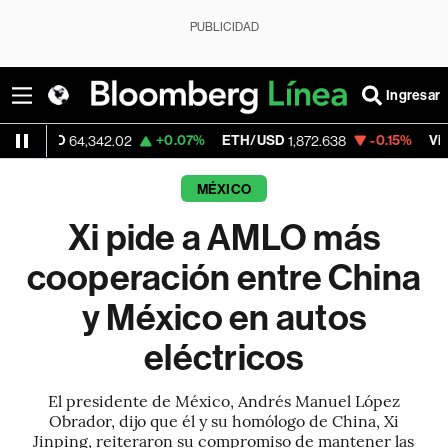
PUBLICIDAD
Ingresar
D
+0.07%
ETH/USD
-0.15%
Visa
64,342.02
1,872.638
367.41
MÉXICO
Xi pide a AMLO más
cooperación entre China
y México en autos
eléctricos
El presidente de México, Andrés Manuel López
Obrador, dijo que él y su homólogo de China, Xi
Jinping, reiteraron su compromiso de mantener las