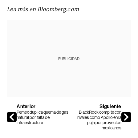
Lea más en Bloomberg.com
PUBLICIDAD
Anterior
Siguiente
Pemex duplica quema de gas
BlackRock compite con
natural por falta de
rivales como Apollo en la
infraestructura
puja por proyectos
mexicanos