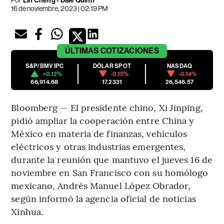
Lin Cheng - Dale Quinn
16 de noviembre, 2023 | 02:19 PM
ÚLTIMAS
COTIZACIONES
S&P/BMV IPC
DÓLAR SPOT
NASDAQ
+0.12%
-0.15%
-0.14%
66,914.68
17.2331
26,546.57
Bloomberg — El presidente chino, Xi Jinping,
pidió ampliar la cooperación entre China y
México en materia de finanzas, vehículos
eléctricos y otras industrias emergentes,
durante la reunión que mantuvo el jueves 16 de
noviembre en San Francisco con su homólogo
mexicano, Andrés Manuel López Obrador,
según informó la agencia oficial de noticias
Xinhua.