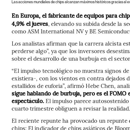
Las acciones mundiales de chips alcanzan máximos históricos gracias al entu
En Europa, el fabricante de equipos para ch
4,9% el jueves
, elevando su subida desde la s
como ASM International NV y BE Semiconduct
Los analistas afirman que la carrera alcista e
perderse algo”, ya que los inversores desest
sobre el desarrollo de una burbuja en el sector 
“El impulso tecnológico no muestra signos de
existiera-, con los vientos en contra dejados 
estallidos de euforia”, afirmó Hebe Chen, an
sigue hablando de burbuja, pero es el FOMO e
espectáculo.
El impulso parece autosostenido 
cuarto trimestre obliguen a revisar la realidad.
El reciente repunte ha provocado un repunte d
chips: El indicador de chips asiáticos de Bloo