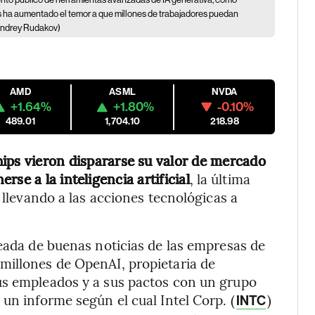
s ha aumentado el temor a que millones de trabajadores puedan
Andrey Rudakov)
AMD
ASML
NVDA
+1.64%
+1.80%
-0.10%
489.01
1,704.10
218.98
hips vieron dispararse su valor de mercado
se a la inteligencia artificial
, la última
 llevando a las acciones tecnológicas a
leada de buenas noticias de las empresas de
millones de OpenAI, propietaria de
us empleados y a sus pactos con un grupo
un informe según el cual Intel Corp. (
)
INTC