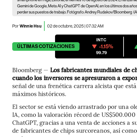
Gemini de Google, Meta AI y ChatGPT de OpenAI, en los últimos dos año
perder sus puestos de trabajo. Fotógrafo: Andrey Rudakov/Bloomberg
(
Por
Winnie Hsu
02 de octubre, 2025 | 07:32 AM
INTC
-1.15%
ÚLTIMAS
COTIZACIONES
99.79
Bloomberg —
Los fabricantes mundiales de c
cuando los inversores se apresuraron a exponer
señal de una frenética carrera alcista que está
máximos históricos.
El sector se está viendo arrastrado por una o
IA, como la valoración récord de US$500.000 
ChatGPT, gracias a una venta de acciones a s
de fabricantes de chips surcoreanos, así como 