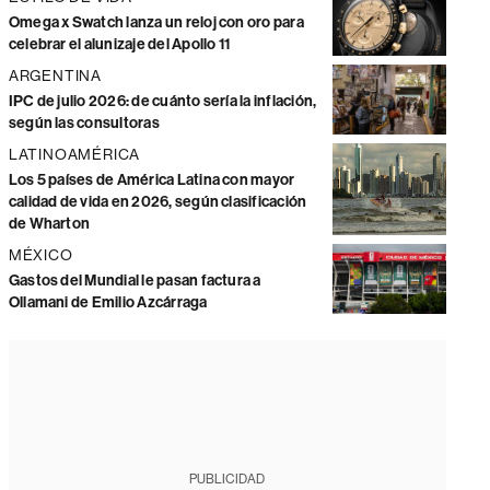
Omega x Swatch lanza un reloj con oro para
celebrar el alunizaje del Apollo 11
ARGENTINA
IPC de julio 2026: de cuánto sería la inflación,
según las consultoras
LATINOAMÉRICA
Los 5 países de América Latina con mayor
calidad de vida en 2026, según clasificación
de Wharton
MÉXICO
Gastos del Mundial le pasan factura a
Ollamani de Emilio Azcárraga
PUBLICIDAD