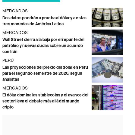
MERCADOS
Dos datos pondrán a prueba al dólar y a estas
tres monedas de América Latina
MERCADOS
Wall Street cierra a la baja por el repunte del
petróleo y nuevas dudas sobre un acuerdo
con Irán
PERÚ
Las proyecciones del precio del dólar en Perú
para el segundo semestre de 2026, según
analistas
MERCADOS
El dólar domina las stablecoins y el avance del
sector lleva el debate más allá del mundo
cripto