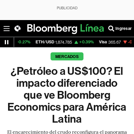
PUBLICIDAD
Ingresar
%
ETH/USD
+0.39%
Visa
-0.13%
Mercado
1,874.785
365.67
MERCADOS
¿Petróleo a US$100? El
impacto diferenciado
que ve Bloomberg
Economics para América
Latina
El encarecimiento del crudo reconfigura el panorama