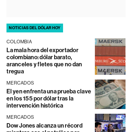
NOTICIAS DEL DÓLAR HOY
COLOMBIA
La mala hora del exportador
colombiano: dólar barato,
aranceles y fletes que no dan
tregua
MERCADOS
El yen enfrenta una prueba clave
en los 155 por dólar tras la
intervención histórica
MERCADOS
Dow Jones alcanza un récord