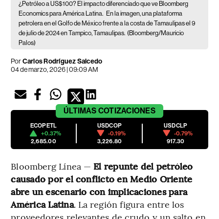
¿Petróleo a US$100? El impacto diferenciado que ve Bloomberg
Economics para América Latina.
En la imagen, una plataforma
petrolera en el Golfo de México frente a la costa de Tamaulipas el 9
de julio de 2024 en Tampico, Tamaulipas.
(Bloomberg/Mauricio
Palos)
Por
Carlos Rodríguez Salcedo
04 de marzo, 2026 | 09:09 AM
ÚLTIMAS
COTIZACIONES
ECOPETL
USDCOP
USDCLP
+0.37%
-0.19%
-0.79%
2,685.00
3,226.80
917.30
Bloomberg Línea —
El repunte del petróleo
causado por el conflicto en Medio Oriente
abre un escenario con implicaciones para
América Latina
. La región figura entre los
proveedores relevantes de crudo y un salto en