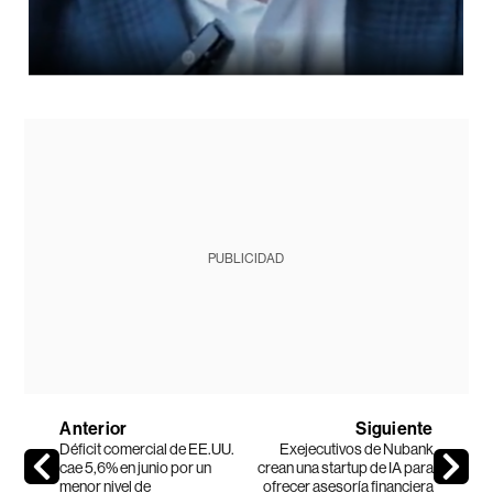
PUBLICIDAD
Anterior
Siguiente
Déficit comercial de EE.UU.
Exejecutivos de Nubank
cae 5,6% en junio por un
crean una startup de IA para
menor nivel de
ofrecer asesoría financiera