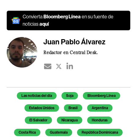
Convierta
Bloomberg Línea
en su fuente de
noticias
aquí
Juan Pablo Álvarez
Redactor en Central Desk.
Temas de este artículo
Las noticias del día
Soja
Bloomberg Línea
Estados Unidos
Brasil
Argentina
El Salvador
Nicaragua
Honduras
Costa Rica
Guatemala
República Dominicana