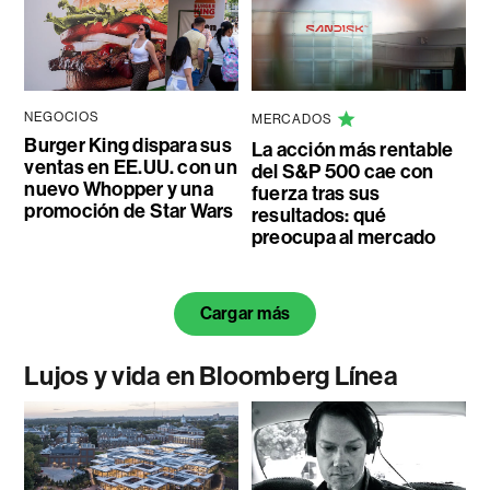
NEGOCIOS
MERCADOS
Burger King dispara sus
La acción más rentable
ventas en EE.UU. con un
del S&P 500 cae con
nuevo Whopper y una
fuerza tras sus
promoción de Star Wars
resultados: qué
preocupa al mercado
Cargar más
Lujos y vida en Bloomberg Línea