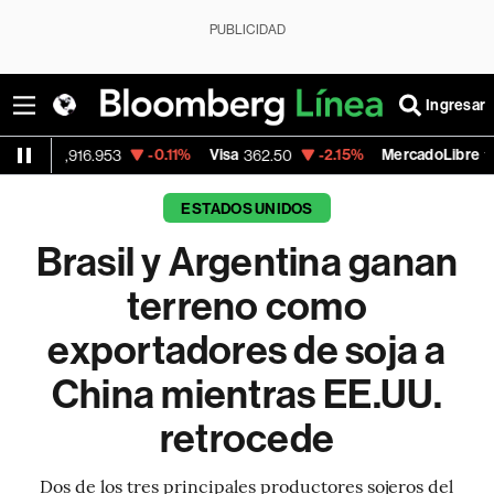
PUBLICIDAD
Ingresar
-0.11%
Visa
-2.15%
MercadoLibre
-0
.953
362.50
1,821.795
ESTADOS UNIDOS
Brasil y Argentina ganan
terreno como
exportadores de soja a
China mientras EE.UU.
retrocede
Dos de los tres principales productores sojeros del