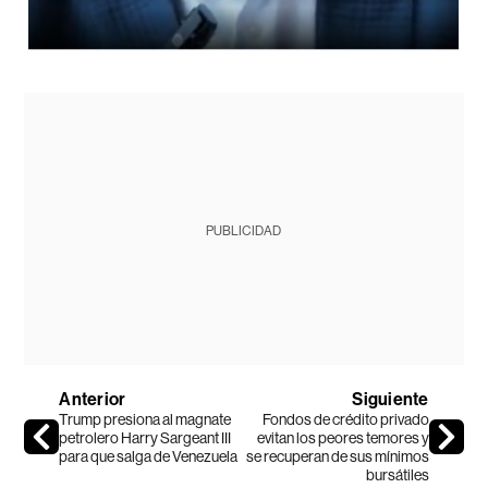
PUBLICIDAD
Anterior
Siguiente
Trump presiona al magnate
Fondos de crédito privado
petrolero Harry Sargeant III
evitan los peores temores y
para que salga de Venezuela
se recuperan de sus mínimos
bursátiles