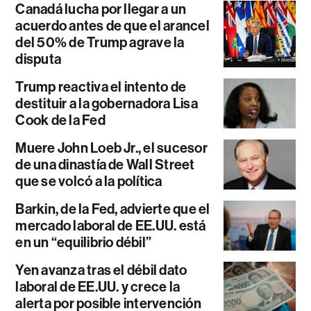
Canadá lucha por llegar a un
acuerdo antes de que el arancel
del 50% de Trump agrave la
disputa
Trump reactiva el intento de
destituir a la gobernadora Lisa
Cook de la Fed
Muere John Loeb Jr., el sucesor
de una dinastía de Wall Street
que se volcó a la política
Barkin, de la Fed, advierte que el
mercado laboral de EE.UU. está
en un “equilibrio débil”
Yen avanza tras el débil dato
laboral de EE.UU. y crece la
alerta por posible intervención