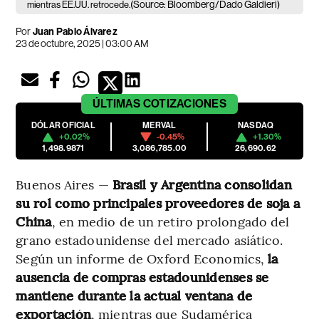
(Source: Bloomberg/Dado Galdieri)
mientras EE.UU. retrocede.
Por
Juan Pablo Álvarez
23 de octubre, 2025 | 03:00 AM
ÚLTIMAS
COTIZACIONES
DÓLAR OFICIAL
MERVAL
NASDAQ
+0.02%
-0.45%
+1.30%
1,498.9871
3,086,785.00
26,690.62
Buenos Aires —
Brasil y Argentina consolidan
su rol como principales proveedores de soja a
China
, en medio de un retiro prolongado del
grano estadounidense del mercado asiático.
Según un informe de Oxford Economics,
la
ausencia de compras estadounidenses se
mantiene durante la actual ventana de
exportación
, mientras que Sudamérica