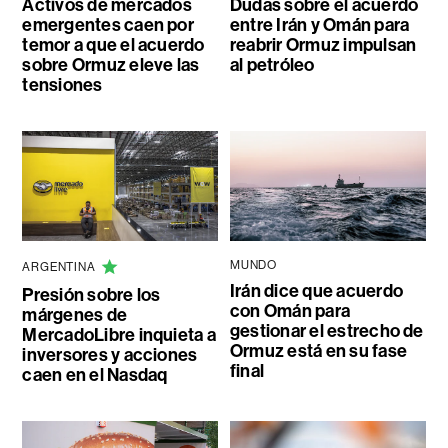
Activos de mercados
Dudas sobre el acuerdo
emergentes caen por
entre Irán y Omán para
temor a que el acuerdo
reabrir Ormuz impulsan
sobre Ormuz eleve las
al petróleo
tensiones
MUNDO
ARGENTINA
Irán dice que acuerdo
Presión sobre los
con Omán para
márgenes de
gestionar el estrecho de
MercadoLibre inquieta a
Ormuz está en su fase
inversores y acciones
final
caen en el Nasdaq