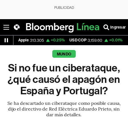
PUBLICIDAD
Ingresar
ple
+0.25%
USD COP
+0.01%
Tesla
313.305
3,159.60
328.50
MUNDO
Si no fue un ciberataque,
¿qué causó el apagón en
España y Portugal?
Se ha descartado un ciberataque como posible causa,
dijo el directivo de Red Eléctrica Eduardo Prieto, sin
dar más detalles.