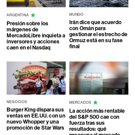
MUNDO
ARGENTINA
Irán dice que acuerdo
Presión sobre los
con Omán para
márgenes de
gestionar el estrecho de
MercadoLibre inquieta a
Ormuz está en su fase
inversores y acciones
final
caen en el Nasdaq
NEGOCIOS
MERCADOS
Burger King dispara sus
La acción más rentable
ventas en EE.UU. con un
del S&P 500 cae con
nuevo Whopper y una
fuerza tras sus
promoción de Star Wars
resultados: qué
preocupa al mercado