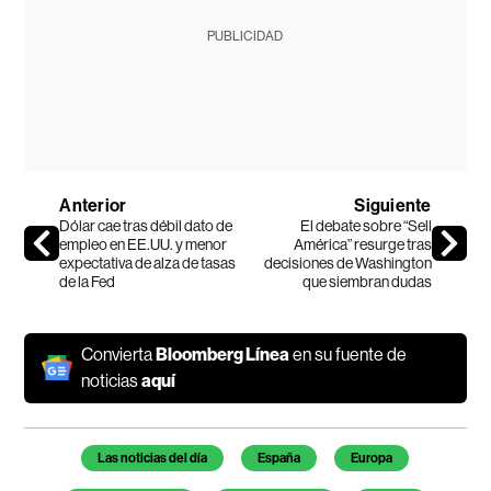
PUBLICIDAD
Anterior
Siguiente
Dólar cae tras débil dato de
El debate sobre “Sell
empleo en EE.UU. y menor
América” resurge tras
expectativa de alza de tasas
decisiones de Washington
de la Fed
que siembran dudas
Convierta
Bloomberg Línea
en su fuente de
noticias
aquí
Temas de este artículo
Las noticias del día
España
Europa