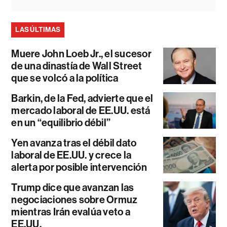
LAS ÚLTIMAS
Muere John Loeb Jr., el sucesor
de una dinastía de Wall Street
que se volcó a la política
Barkin, de la Fed, advierte que el
mercado laboral de EE.UU. está
en un “equilibrio débil”
Yen avanza tras el débil dato
laboral de EE.UU. y crece la
alerta por posible intervención
Trump dice que avanzan las
negociaciones sobre Ormuz
mientras Irán evalúa veto a
EE.UU.