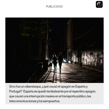
6
PUBLICIDAD
Si no fue un ciberataque, ¿qué causó el apagón en España y
Portugal?
España se quedó tambaleante por el repentino apagón,
que causó una interrupción masiva en el transporte público, las
telecomunicaciones y los aeropuertos.