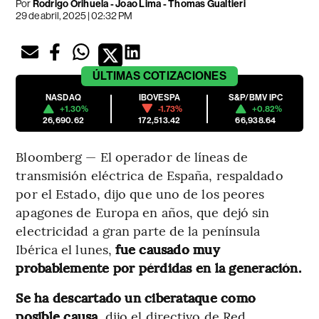
Por
Rodrigo Orihuela - Joao Lima - Thomas Gualtieri
29 de abril, 2025 | 02:32 PM
ÚLTIMAS
COTIZACIONES
NASDAQ
IBOVESPA
S&P/BMV IPC
+1.30%
-1.73%
+0.82%
26,690.62
172,513.42
66,938.64
Bloomberg — El operador de líneas de
transmisión eléctrica de España, respaldado
por el Estado, dijo que uno de los peores
apagones de Europa en años, que dejó sin
electricidad a gran parte de la península
Ibérica el lunes,
fue causado muy
probablemente por pérdidas en la generación.
Se ha descartado un ciberataque como
posible causa
, dijo el directivo de Red