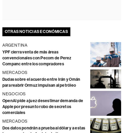
OTRAS NOTICIAS ECONÓMICAS
ARGENTINA
YPF cierra venta de más áreas
convencionales con Pecom de Perez
Companc entre los compradores
MERCADOS
Dudas sobre el acuerdo entre Irán y Omán
para reabrir Ormuz impulsan al petróleo
NEGOCIOS
OpenAI pide a juez desestimar demanda de
Apple por presunto robo de secretos
comerciales
MERCADOS
Dos datos pondrán a prueba al dólar y a estas