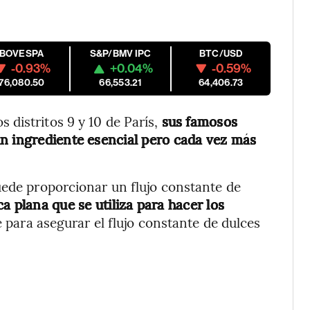
IBOVESPA
S&P/BMV IPC
BTC/USD
-0.93%
+0.04%
-0.59%
176,080.50
66,553.21
64,406.73
distritos 9 y 10 de París,
sus famosos
n ingrediente esencial pero cada vez más
uede proporcionar un flujo constante de
a plana que se utiliza para hacer los
 para asegurar el flujo constante de dulces