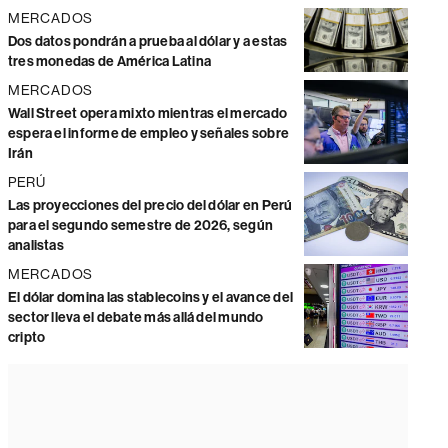
MERCADOS
Dos datos pondrán a prueba al dólar y a estas
tres monedas de América Latina
MERCADOS
Wall Street opera mixto mientras el mercado
espera el informe de empleo y señales sobre
Irán
PERÚ
Las proyecciones del precio del dólar en Perú
para el segundo semestre de 2026, según
analistas
MERCADOS
El dólar domina las stablecoins y el avance del
sector lleva el debate más allá del mundo
cripto