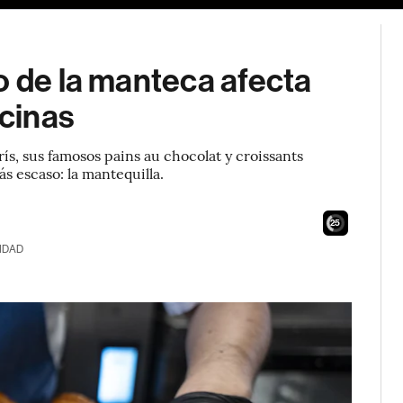
o de la manteca afecta
ocinas
rís, sus famosos pains au chocolat y croissants
 escaso: la mantequilla.
24
IDAD