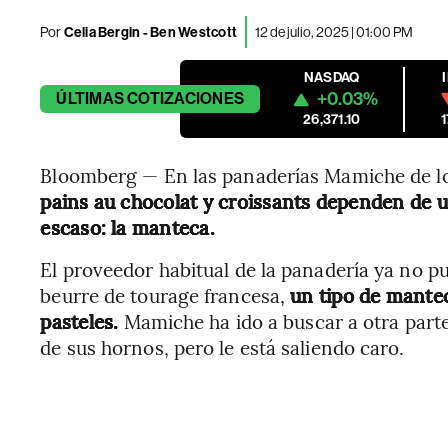
Por
Celia Bergin - Ben Westcott
12 de julio, 2025 | 01:00 PM
NASDAQ
+0.03%
ÚLTIMAS
COTIZACIONES
26,371.10
Bloomberg — En las panaderías Mamiche de los 
pains au chocolat y croissants dependen de u
escaso: la manteca.
El proveedor habitual de la panadería ya no p
beurre de tourage francesa,
un tipo de mantec
pasteles.
Mamiche ha ido a buscar a otra parte
de sus hornos, pero le está saliendo caro.