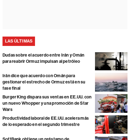
LAS ÚLTIMAS
Dudas sobre el acuerdo entre Irán y Omán
para reabrir Ormuz impulsan al petróleo
Irán dice que acuerdo con Omán para
gestionar el estrecho de Ormuz está en su
fase final
Burger King dispara sus ventas en EE.UU. con
un nuevo Whopper y una promoción de Star
Wars
Productividad laboral de EE.UU. acelera más
de lo esperado en el segundo trimestre
SoftBank obtiene un préstamo de