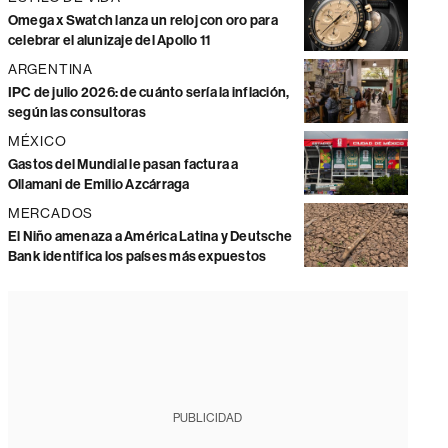
Omega x Swatch lanza un reloj con oro para
celebrar el alunizaje del Apollo 11
ARGENTINA
IPC de julio 2026: de cuánto sería la inflación,
según las consultoras
MÉXICO
Gastos del Mundial le pasan factura a
Ollamani de Emilio Azcárraga
MERCADOS
El Niño amenaza a América Latina y Deutsche
Bank identifica los países más expuestos
PUBLICIDAD